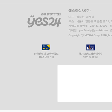
대표 : 김석환, 최세라
주소 : 서울시 영등포구 은행로 11,
사업자등록번호 : 229-81-37000 
이메일 : yes24help@yes24.c
Copyright ⓒ YES24 Corp. All Right