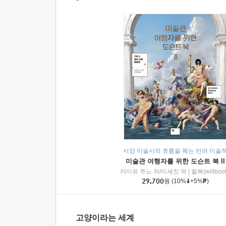
서양 미술사의 흐름을 꿰는 반려 미술
미술관 여행자를 위한 도슨트 북 II
카미유 주노 저/이세진 역
|
윌북(willboo
29,700
원
(10%
+5%
)
고양이라는 세계