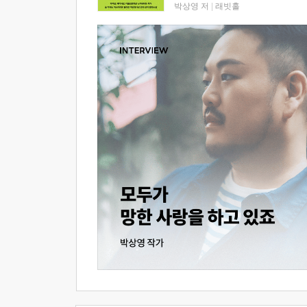
박상영 저
|
래빗홀