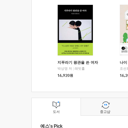
지푸라기 왕관을 쓴 여자
나이 
박상영 저
|
래빗홀
조선
16,920
원
16,2
도서
중고샵
예스's Pick