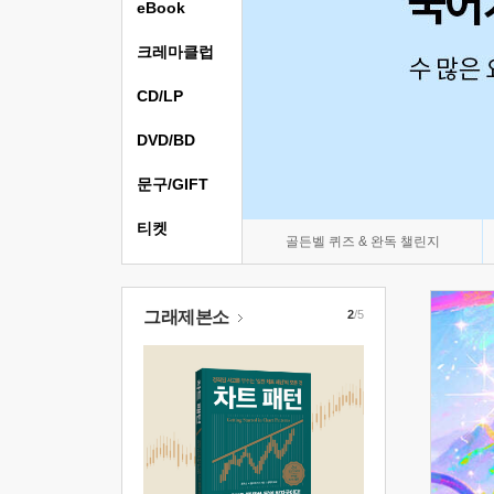
eBook
크레마클럽
CD/LP
DVD/BD
문구/GIFT
티켓
골든벨 퀴즈 & 완독 챌린지
그래제본소
2
/5