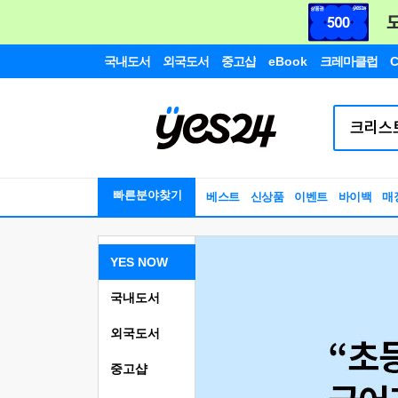
국내도서
외국도서
중고샵
eBook
크레마클럽
C
빠른분야찾기
베스트
신상품
이벤트
바이백
매
YES NOW
국내도서
외국도서
중고샵