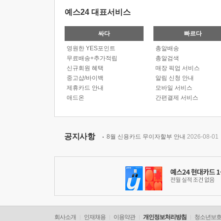
예스24 대표서비스
싸다
빠르다
영원한 YES포인트
총알배송
무료배송+추가적립
총알검색
신규회원 혜택
매장 픽업 서비스
중고샵/바이백
알림 신청 안내
제휴카드 안내
모바일 서비스
애드온
간편결제 서비스
공지사항
8월 신용카드 무이자할부 안내
2026-08-01
회사소개
인재채용
이용약관
개인정보처리방침
청소년보