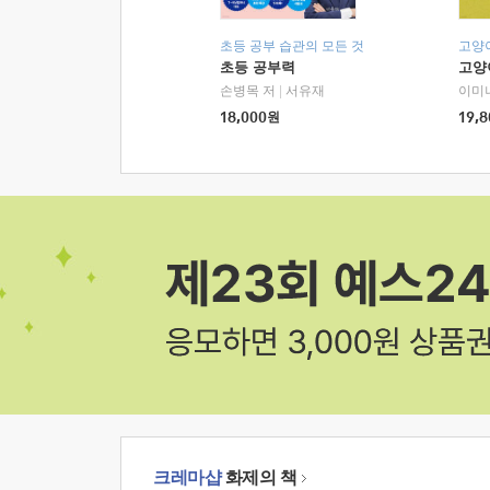
초등 공부 습관의 모든 것
고양
초등 공부력
고양
손병목 저
|
서유재
이미
18,000
원
19,8
크레마샵
화제의 책