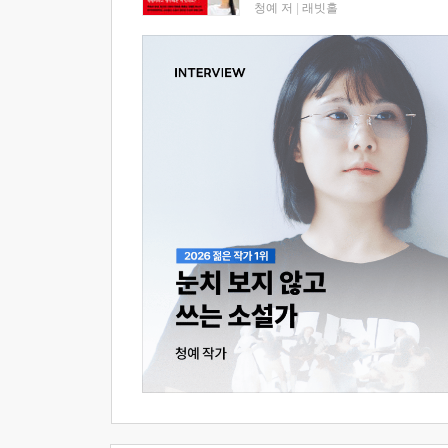
청예 저
|
래빗홀