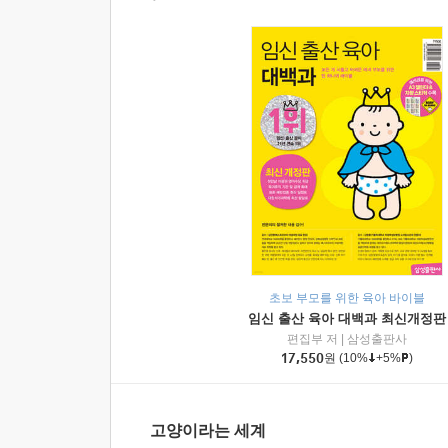
초보 부모를 위한 육아 바이블
임신 출산 육아 대백과 최신개정판
편집부 저
|
삼성출판사
17,550
원
(10%
+5%
)
고양이라는 세계