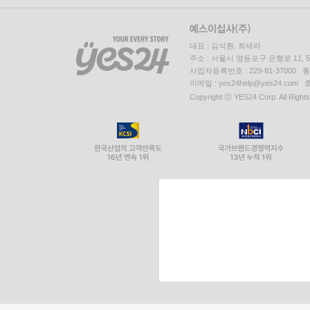
대표 : 김석환, 최세라
주소 : 서울시 영등포구 은행로 11,
사업자등록번호 : 229-81-37000 
이메일 : yes24help@yes24.c
Copyright ⓒ YES24 Corp. All Right