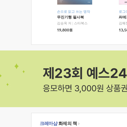
손으로 읽고 쓰는 명작
로그
무진기행 필사북
AI
김승옥 저
|
스타북스
김혜
19,800
원
13,5
크레마샵
화제의 책