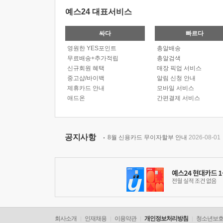
예스24 대표서비스
싸다
빠르다
영원한 YES포인트
총알배송
무료배송+추가적립
총알검색
신규회원 혜택
매장 픽업 서비스
중고샵/바이백
알림 신청 안내
제휴카드 안내
모바일 서비스
애드온
간편결제 서비스
공지사항
8월 신용카드 무이자할부 안내
2026-08-01
회사소개
인재채용
이용약관
개인정보처리방침
청소년보