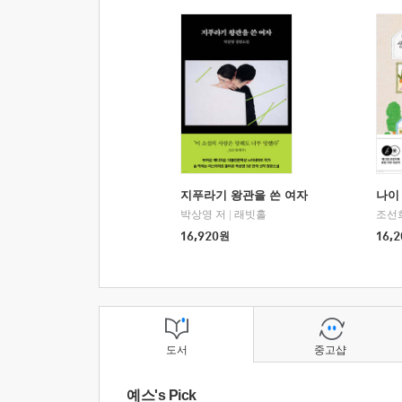
지푸라기 왕관을 쓴 여자
나이 
박상영 저
|
래빗홀
조선
16,920
원
16,2
도서
중고샵
예스's Pick