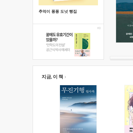
추억이 퐁퐁 도넛 빵집
지금, 이 책