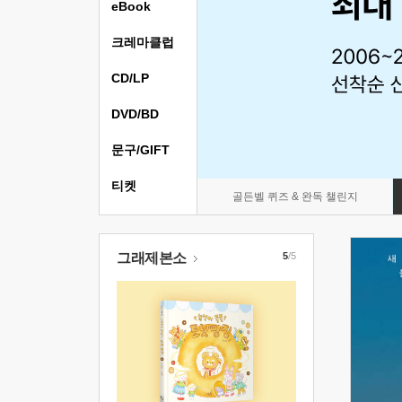
eBook
크레마클럽
CD/LP
DVD/BD
문구/GIFT
티켓
골든벨 퀴즈 & 완독 챌린지
그래제본소
5
/5