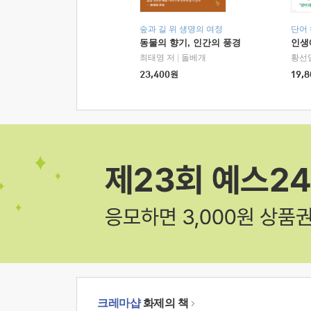
숲과 길 위 생명의 여정
단어
동물의 향기, 인간의 풍경
인생
최태영 저
|
돌베개
황선
23,400
원
19,8
크레마샵
화제의 책