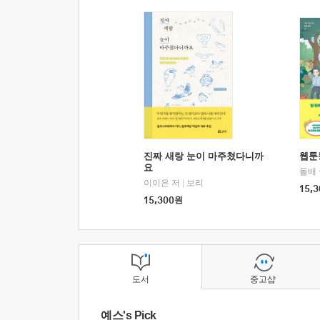
진짜 새랑 눈이 마주쳤다니까
웹툰
요
돌배
이이은 저
|
보리
15,3
15,300
원
도서
중고샵
예스's Pick