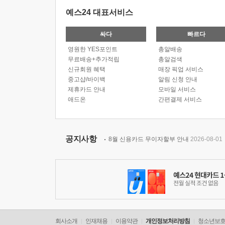
예스24 대표서비스
싸다
빠르다
영원한 YES포인트
총알배송
무료배송+추가적립
총알검색
신규회원 혜택
매장 픽업 서비스
중고샵/바이백
알림 신청 안내
제휴카드 안내
모바일 서비스
애드온
간편결제 서비스
공지사항
8월 신용카드 무이자할부 안내
2026-08-01
회사소개
인재채용
이용약관
개인정보처리방침
청소년보