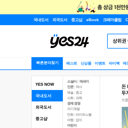
국내도서
외국도서
중고샵
eBook
크레마클럽
C
빠른분야찾기
베스트
신상품
이벤트
바이백
매
소설/시
|
에세이
YES NOW
인문
|
역사
예술
|
종교
국내도서
사회
|
과학
경제 경영
외국도서
자기계발
만화
|
라이트노벨
중고샵
여행
|
잡지
어린이