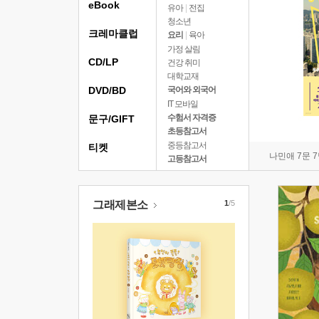
eBook
유아
|
전집
청소년
크레마클럽
요리
|
육아
가정 살림
CD/LP
건강 취미
대학교재
DVD/BD
국어와 외국어
IT 모바일
수험서 자격증
문구/GIFT
초등참고서
중등참고서
티켓
나민애 7문 
고등참고서
그래제본소
1
/5