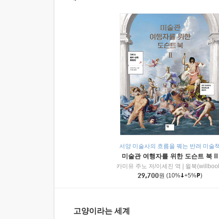
서양 미술사의 흐름을 꿰는 반려 미술
미술관 여행자를 위한 도슨트 북 II
카미유 주노 저/이세진 역
|
윌북(willboo
29,700
원
(10%
+5%
)
고양이라는 세계