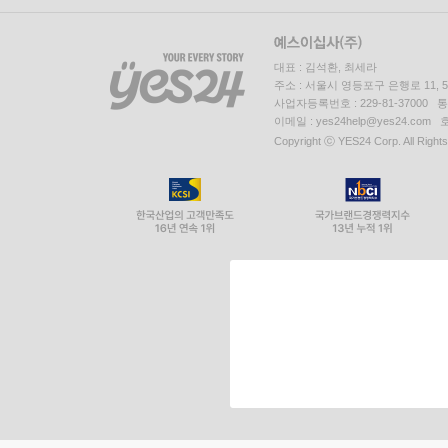
대표 : 김석환, 최세라
주소 : 서울시 영등포구 은행로 11,
사업자등록번호 : 229-81-37000 
이메일 : yes24help@yes24.c
Copyright ⓒ YES24 Corp. All Right