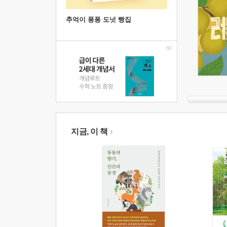
추억이 퐁퐁 도넛 빵집
지금, 이 책