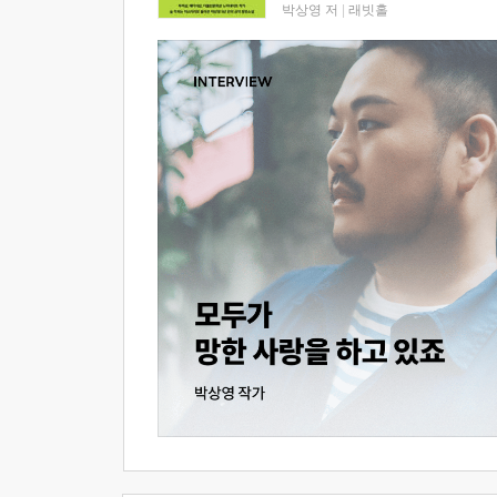
박상영 저
|
래빗홀