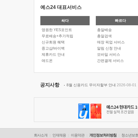
예스24 대표서비스
싸다
빠르다
영원한 YES포인트
총알배송
무료배송+추가적립
총알검색
신규회원 혜택
매장 픽업 서비스
중고샵/바이백
알림 신청 안내
제휴카드 안내
모바일 서비스
애드온
간편결제 서비스
공지사항
8월 신용카드 무이자할부 안내
2026-08-01
회사소개
인재채용
이용약관
개인정보처리방침
청소년보