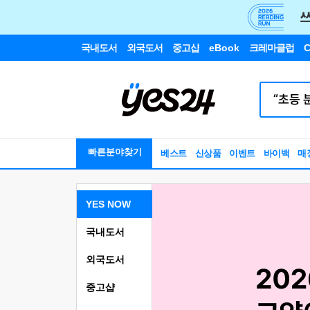
국내도서
외국도서
중고샵
eBook
크레마클럽
C
빠른분야찾기
베스트
신상품
이벤트
바이백
매
YES NOW
국내도서
외국도서
중고샵