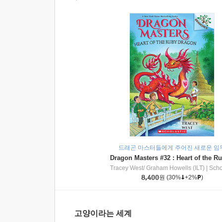
드래곤 마스터들에게 주어진 새로운 임
Tracey West/ Graham Howells (ILT)
|
Scholasti
8,400
원
(30%
+2%
)
고양이라는 세계