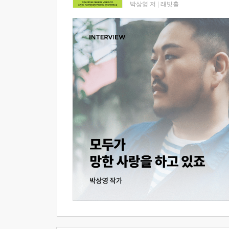
박상영 저
|
래빗홀