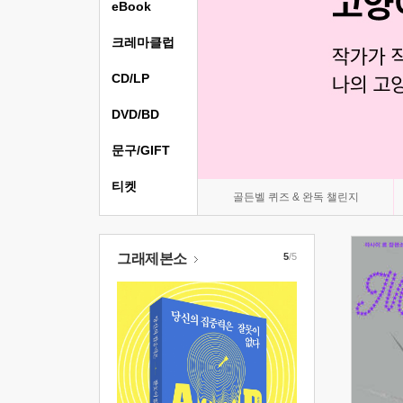
eBook
크레마클럽
CD/LP
DVD/BD
문구/GIFT
티켓
골든벨 퀴즈 & 완독 챌린지
그래제본소
5
/5