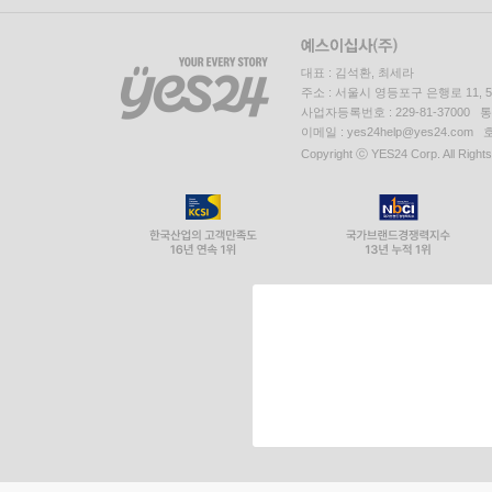
대표 : 김석환, 최세라
주소 : 서울시 영등포구 은행로 11,
사업자등록번호 : 229-81-37000 
이메일 : yes24help@yes24.c
Copyright ⓒ YES24 Corp. All Right