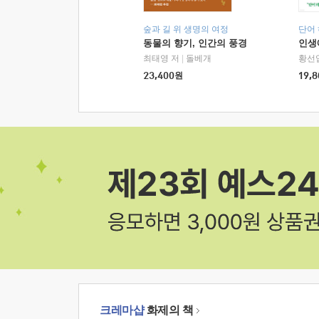
숲과 길 위 생명의 여정
단어
동물의 향기, 인간의 풍경
인생
최태영 저
|
돌베개
황선
23,400
원
19,8
크레마샵
화제의 책