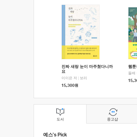
진짜 새랑 눈이 마주쳤다니까
웹툰
요
돌배
이이은 저
|
보리
15,3
15,300
원
도서
중고샵
예스's Pick