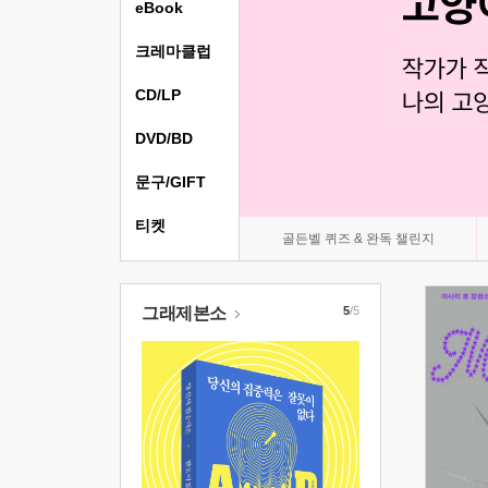
eBook
크레마클럽
CD/LP
DVD/BD
문구/GIFT
티켓
골든벨 퀴즈 & 완독 챌린지
그래제본소
5
/5