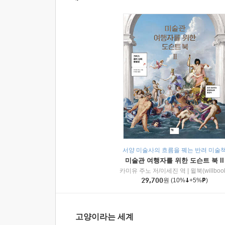
서양 미술사의 흐름을 꿰는 반려 미술
미술관 여행자를 위한 도슨트 북 II
카미유 주노 저/이세진 역
|
윌북(willboo
29,700
원
(10%
+5%
)
고양이라는 세계