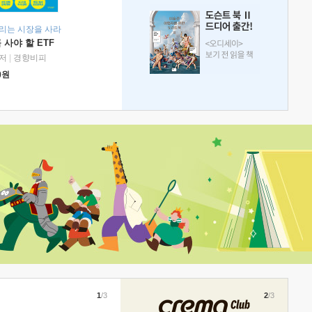
리는 시장을 사라
 사야 할 ETF
저
|
경향비피
0
원
1
/3
2
/3