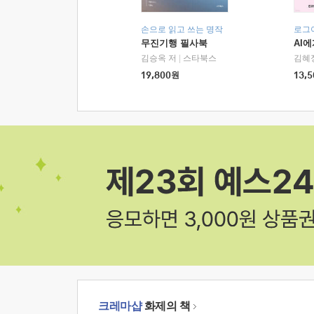
손으로 읽고 쓰는 명작
로그
무진기행 필사북
AI
김승옥 저
|
스타북스
김혜
19,800
원
13,5
크레마샵
화제의 책