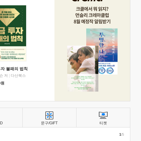
투자 불패의 법칙
슨 저
|
다산북스
0
원
BD
문구/GIFT
티켓
1
/5