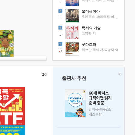
히가시노 게이고 저/김선영 역
오디세이아
호메로스 저/페테르 파울 루벤스 그림/박문재 역
독서의 기술
고명환 저
싯다르타
헤르만 헤세 저/박병덕 역
1
2
/3
출판사 추천