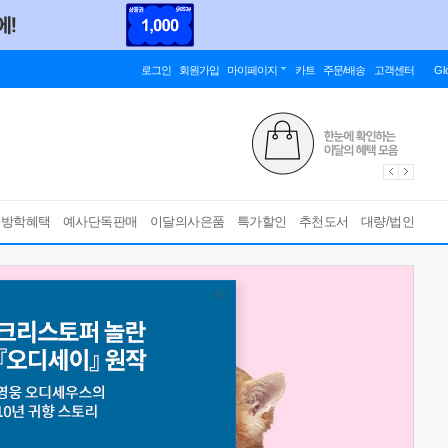
로그인
회원가입
마이페이지
카트
주문/배송
고객센터
Gl
름방학혜택
예사단독판매
이달의사은품
특가할인
추천도서
대량/법인