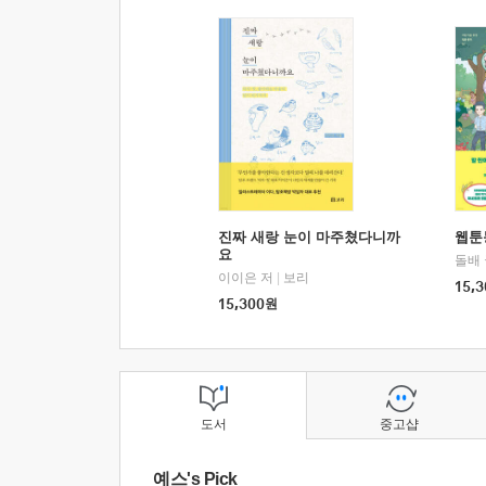
진짜 새랑 눈이 마주쳤다니까
웹툰
요
돌배
이이은 저
|
보리
15,3
15,300
원
도서
중고샵
예스's Pick