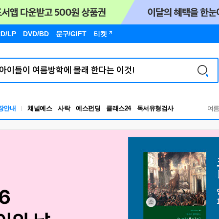
D/LP
DVD/BD
문구
/GIFT
티켓
장안내
채널예스
사락
예스펀딩
클래스24
독서유형검사
여
RBTI Lab
독서유형검사