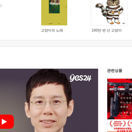
는
고양이의 노래
100만 번 산 고양이
관련상품