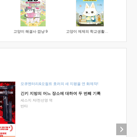
고양이 해결사 깜냥 9
고양이 제제의 학교생활 1 : 초등학생이 이렇게 힘들 줄이야
모큐멘터리&오컬트 호러의 새 지평을 연 화제작!
긴키 지방의 어느 장소에 대하여 두 번째 기록
세스지 저/전선영 역
반타