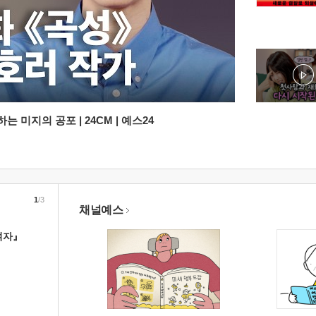
 미지의 공포 | 24CM | 예스24
1
/3
채널예스
여자』