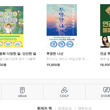
동화 다정한 말, 단단한 말
투명한 나선
연금 
 글그림/고정욱 원저
|
더블북
히가시노 게이고 저/김선영 역
|
북다
영주 닐
00
원
19,800
원
18,90
eBook
CD/LP
DVD/
화제의 책
외국도서
세트도서