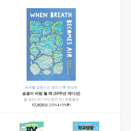
세계를 감동시킨 생의 기록 한정판
숨결이 바람 될 때 (10주년 에디션)
|
미래엔아이세움
폴 칼라니티 저/이종인 역
|
흐름출판
17,820
원
(10%
+5%
)