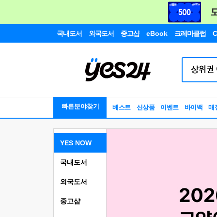
국내도서
외국도서
중고샵
eBook
크레마클럽
C
빠른분야찾기
베스트
신상품
이벤트
바이백
매
YES NOW
국내도서
외국도서
중고샵