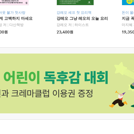
아웃 불가 첫사랑
강레오 셰프 첫 요리책
돈이 몰
에게 고백하지 마세요
걍레오 그냥 레오의 오늘 요리
지금 꼭
정 저
|
다산책방
강레오 저
|
하이스트
마지혜 
00
원
23,400
원
19,35