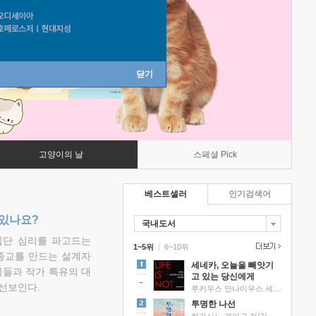
닫기
고양이의 날
스페셜 Pick
베스트셀러
인기검색어
 있나요?
국내도서
집단 심리를 파고드는
1~5위
|
6~10위
 종교를 만드는 설계자
세네카, 오늘을 빼앗기
물들과 작가 특유의 대
고 있는 당신에게
선보인다.
루키우스 안나이우스 세네카 저/하와이 대저택 편역
투명한 나선