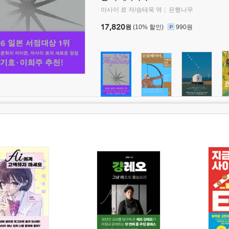
아사이 료 저/송태욱 역
은행나무
17,820
원
(10% 할인)
990원