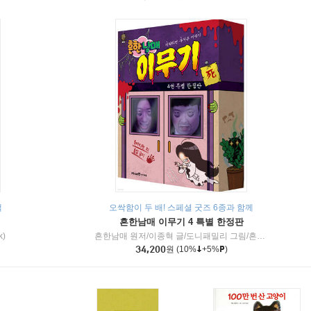
책
오싹함이 두 배! 스페셜 굿즈 6종과 함께
흔한남매 이무기 4 특별 한정판
k)
흔한남매 원저/이종혁 글/도니패밀리 그림/흔한컴퍼니 감수
34,200
원
(10%
+5%
)