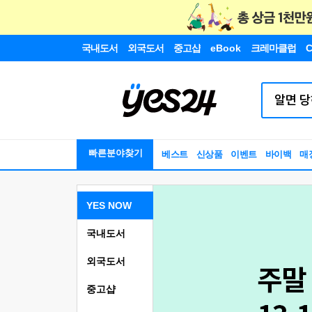
국내도서
외국도서
중고샵
eBook
크레마클럽
C
빠른분야찾기
베스트
신상품
이벤트
바이백
매
YES NOW
국내도서
외국도서
중고샵