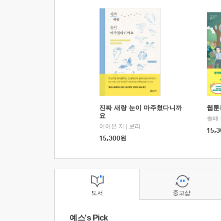
진짜 새랑 눈이 마주쳤다니까
웹툰
요
돌배
이이은 저
|
보리
15,3
15,300
원
도서
중고샵
예스's Pick