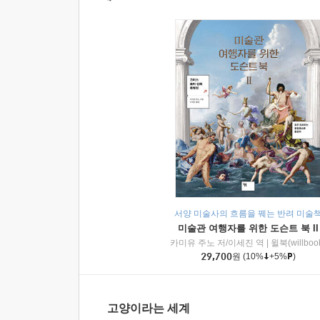
서양 미술사의 흐름을 꿰는 반려 미술
미술관 여행자를 위한 도슨트 북 II
카미유 주노 저/이세진 역
|
윌북(willboo
29,700
원
(10%
+5%
)
고양이라는 세계