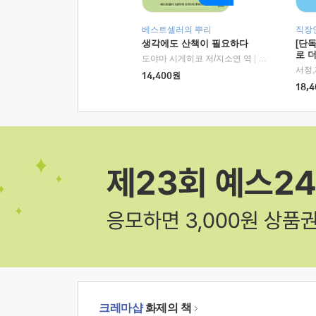
베스트셀러의 뿌리
직장
생각에도 산책이 필요하다
[단
로 
도야마 시게히코 저/지소연 역
|
알에이치코리아(
14,400
원
18,4
크레마샵
화제의 책