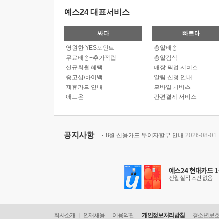
예스24 대표서비스
싸다
빠르다
영원한 YES포인트
총알배송
무료배송+추가적립
총알검색
신규회원 혜택
매장 픽업 서비스
중고샵/바이백
알림 신청 안내
제휴카드 안내
모바일 서비스
애드온
간편결제 서비스
공지사항
8월 신용카드 무이자할부 안내
2026-08-01
회사소개
인재채용
이용약관
개인정보처리방침
청소년보