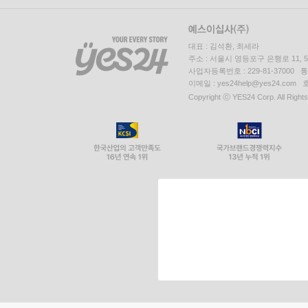
대표 : 김석환, 최세라
주소 : 서울시 영등포구 은행로 11,
사업자등록번호 : 229-81-37000 
이메일 : yes24help@yes24.c
Copyright ⓒ YES24 Corp. All Right