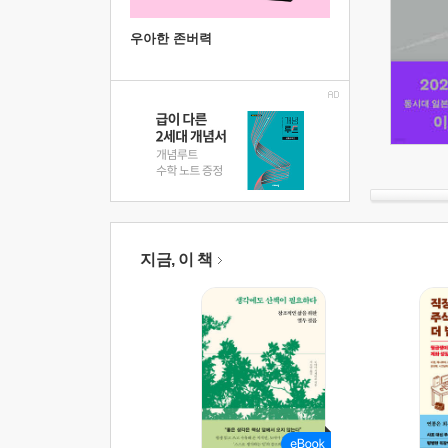
우아한 존버력
지금, 이 책