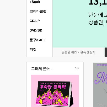
eBook
크레마클럽
CD/LP
DVD/BD
문구/GIFT
티켓
골든벨 퀴즈 & 완독 챌린지
그래제본소
1
/5