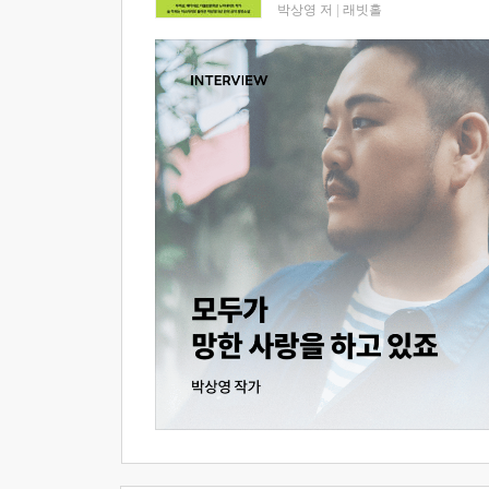
박상영 저
|
래빗홀