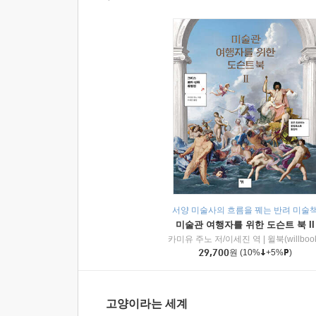
서양 미술사의 흐름을 꿰는 반려 미술
미술관 여행자를 위한 도슨트 북 II
카미유 주노 저/이세진 역
|
윌북(willboo
29,700
원
(10%
+5%
)
고양이라는 세계