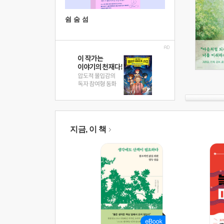
쉼 숨 섬
지금, 이 책