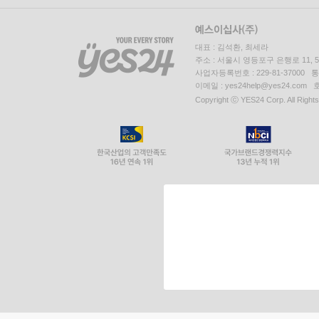
대표 : 김석환, 최세라
주소 : 서울시 영등포구 은행로 11,
사업자등록번호 : 229-81-37000 
이메일 : yes24help@yes24.c
Copyright ⓒ YES24 Corp. All Right