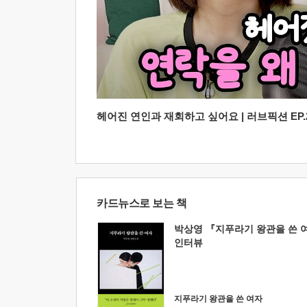
헤어진 연인과 재회하고 싶어요 | 러브픽션 EP.2
카드뉴스로 보는 책
박상영 『지푸라기 왕관을 쓴 
인터뷰
지푸라기 왕관을 쓴 여자