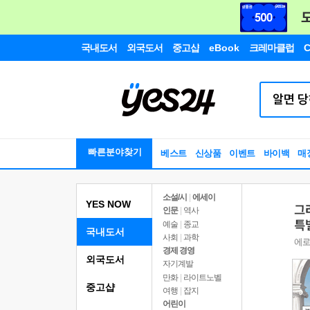
국내도서
외국도서
중고샵
eBook
크레마클럽
C
빠른분야찾기
베스트
신상품
이벤트
바이백
매
소설/시
|
에세이
YES NOW
인문
|
역사
예술
|
종교
국내도서
사회
|
과학
경제 경영
외국도서
자기계발
만화
|
라이트노벨
중고샵
여행
|
잡지
어린이