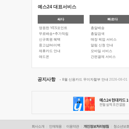
예스24 대표서비스
싸다
빠르다
영원한 YES포인트
총알배송
무료배송+추가적립
총알검색
신규회원 혜택
매장 픽업 서비스
중고샵/바이백
알림 신청 안내
제휴카드 안내
모바일 서비스
애드온
간편결제 서비스
공지사항
8월 신용카드 무이자할부 안내
2026-08-01
회사소개
인재채용
이용약관
개인정보처리방침
청소년보