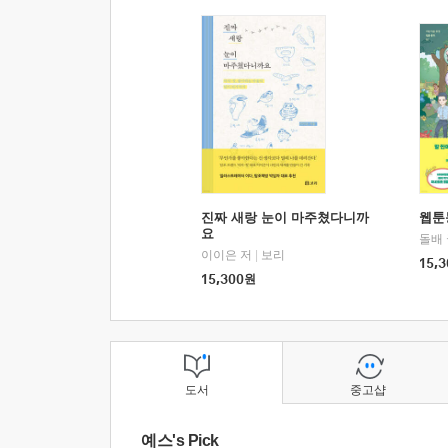
진짜 새랑 눈이 마주쳤다니까
웹툰
요
돌배
이이은 저
|
보리
15,3
15,300
원
도서
중고샵
예스's Pick