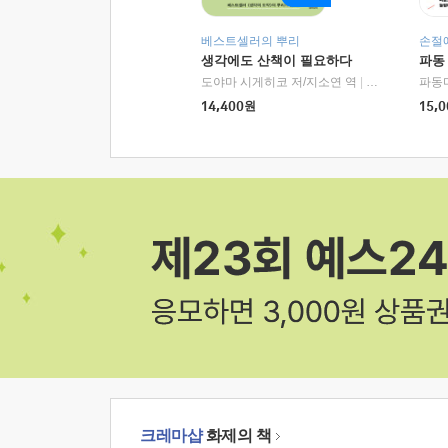
베스트셀러의 뿌리
손절
생각에도 산책이 필요하다
파동
도야마 시게히코 저/지소연 역
|
알에이치코리아(
파동
14,400
원
15,0
크레마샵
화제의 책