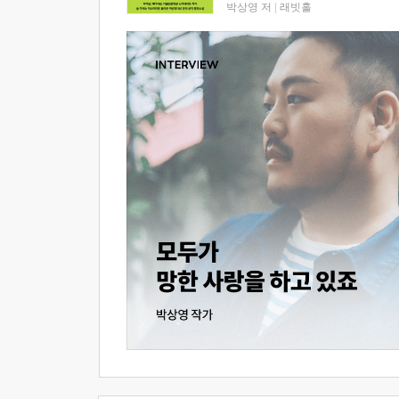
박상영 저
|
래빗홀