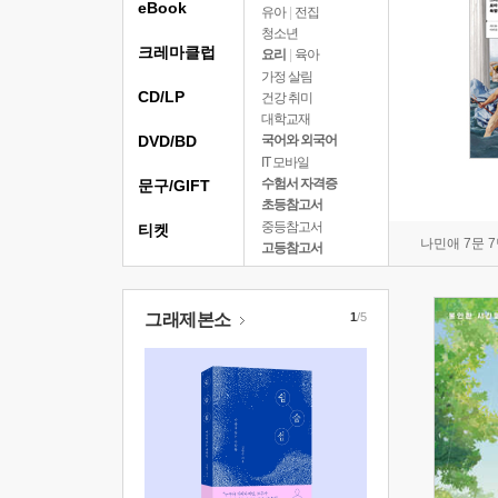
eBook
유아
|
전집
청소년
크레마클럽
요리
|
육아
가정 살림
CD/LP
건강 취미
대학교재
DVD/BD
국어와 외국어
IT 모바일
수험서 자격증
문구/GIFT
초등참고서
중등참고서
티켓
나민애 7문 
고등참고서
그래제본소
1
/5