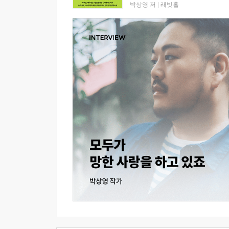
박상영 저
|
래빗홀