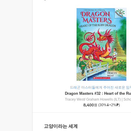
드래곤 마스터들에게 주어진 새로운 임
Tracey West/ Graham Howells (ILT)
|
Scholasti
8,400
원
(30%
+2%
)
고양이라는 세계