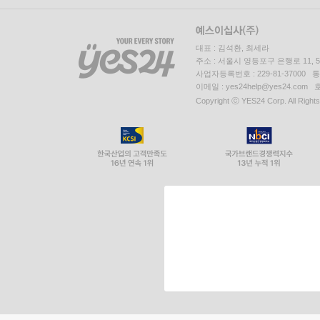
대표 : 김석환, 최세라
주소 : 서울시 영등포구 은행로 11,
사업자등록번호 : 229-81-37000 
이메일 : yes24help@yes24.c
Copyright ⓒ YES24 Corp. All Right