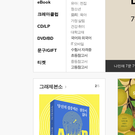
eBook
유아
|
전집
청소년
크레마클럽
요리
|
육아
가정 살림
CD/LP
건강 취미
대학교재
DVD/BD
국어와 외국어
IT 모바일
수험서 자격증
문구/GIFT
초등참고서
중등참고서
티켓
나민애 7문 
고등참고서
그래제본소
2
/5