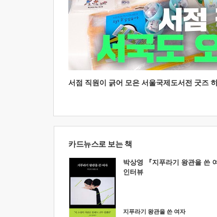
서점 직원이 긁어 모은 서울국제도서전 굿즈 하울
카드뉴스로 보는 책
박상영 『지푸라기 왕관을 쓴 
인터뷰
지푸라기 왕관을 쓴 여자