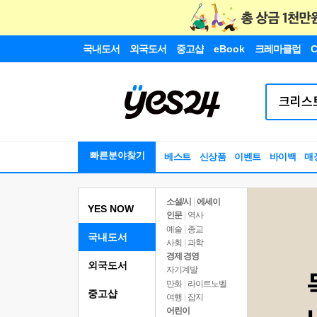
국내도서
외국도서
중고샵
eBook
크레마클럽
C
빠른분야찾기
베스트
신상품
이벤트
바이백
매
소설/시
|
에세이
YES NOW
인문
|
역사
예술
|
종교
국내도서
사회
|
과학
경제 경영
외국도서
자기계발
만화
|
라이트노벨
중고샵
여행
|
잡지
어린이