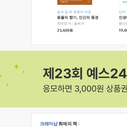
숲과 길 위 생명의 여정
단어
동물의 향기, 인간의 풍경
인생
최태영 저
|
돌베개
황선
23,400
원
19,8
크레마샵
화제의 책