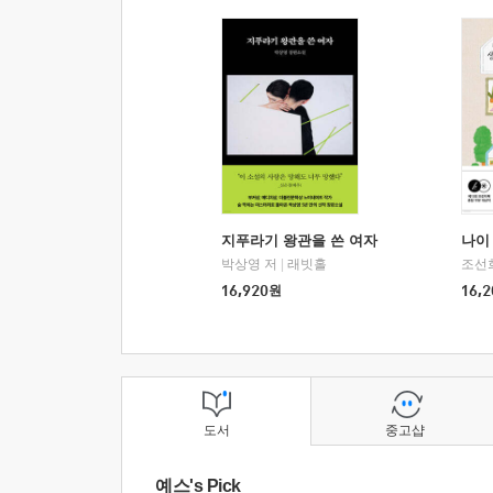
지푸라기 왕관을 쓴 여자
나이 
박상영 저
|
래빗홀
조선
16,920
원
16,2
도서
중고샵
예스's Pick