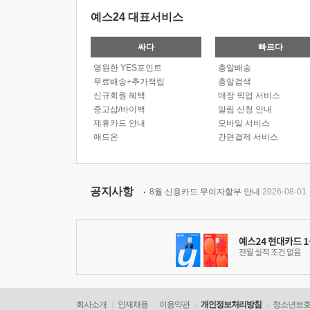
예스24 대표서비스
싸다
빠르다
영원한 YES포인트
총알배송
무료배송+추가적립
총알검색
신규회원 혜택
매장 픽업 서비스
중고샵/바이백
알림 신청 안내
제휴카드 안내
모바일 서비스
애드온
간편결제 서비스
공지사항
8월 신용카드 무이자할부 안내
2026-08-01
회사소개
인재채용
이용약관
개인정보처리방침
청소년보