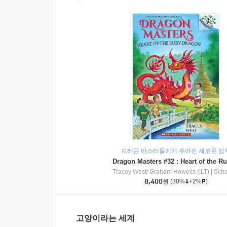
드래곤 마스터들에게 주어진 새로운 임
Tracey West/ Graham Howells (ILT)
|
Scholasti
8,400
원
(30%
+2%
)
고양이라는 세계