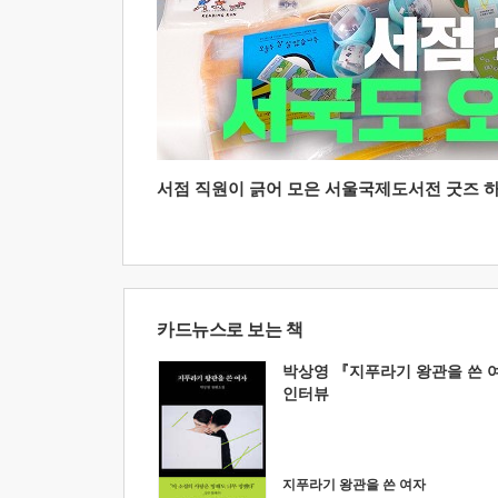
서점 직원이 긁어 모은 서울국제도서전 굿즈 하울
카드뉴스로 보는 책
박상영 『지푸라기 왕관을 쓴 
인터뷰
지푸라기 왕관을 쓴 여자