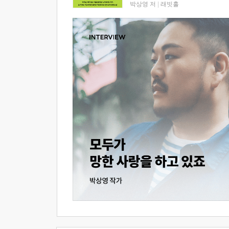
박상영 저
|
래빗홀