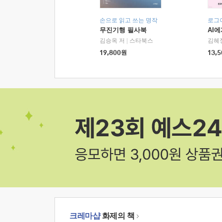
손으로 읽고 쓰는 명작
로그
무진기행 필사북
AI
김승옥 저
|
스타북스
김혜
19,800
원
13,5
크레마샵
화제의 책