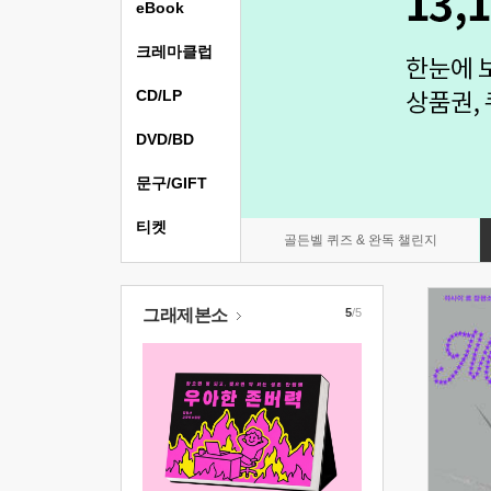
eBook
크레마클럽
CD/LP
DVD/BD
문구/GIFT
티켓
골든벨 퀴즈 & 완독 챌린지
그래제본소
5
/5