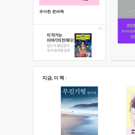
우아한 존버력
지금, 이 책