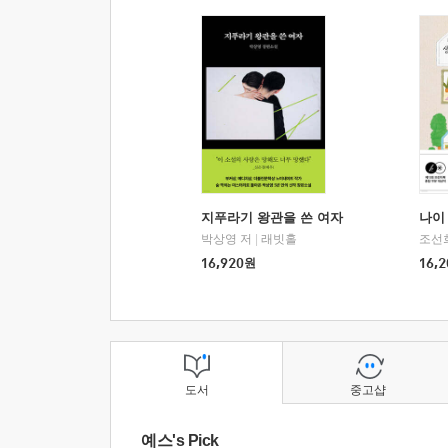
지푸라기 왕관을 쓴 여자
나이 
박상영 저
|
래빗홀
조선
16,920
원
16,2
도서
중고샵
예스's Pick