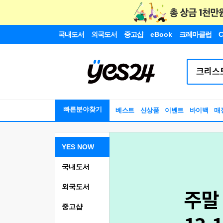
국내도서
외국도서
중고샵
eBook
크레마클럽
C
빠른분야찾기
베스트
신상품
이벤트
바이백
매
YES NOW
국내도서
외국도서
중고샵