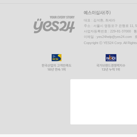
대표 : 김석환, 최세라
주소 : 서울시 영등포구 은행로 11,
사업자등록번호 : 229-81-37000 
이메일 : yes24help@yes24.c
Copyright ⓒ YES24 Corp. All Right