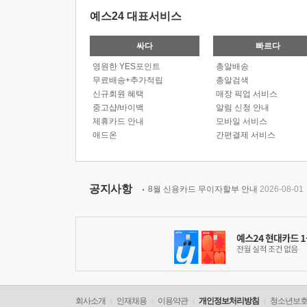
예스24 대표서비스
싸다
빠르다
영원한 YES포인트
총알배송
무료배송+추가적립
총알검색
신규회원 혜택
매장 픽업 서비스
중고샵/바이백
알림 신청 안내
제휴카드 안내
모바일 서비스
애드온
간편결제 서비스
공지사항
8월 신용카드 무이자할부 안내
2026-08-01
회사소개
인재채용
이용약관
개인정보처리방침
청소년보