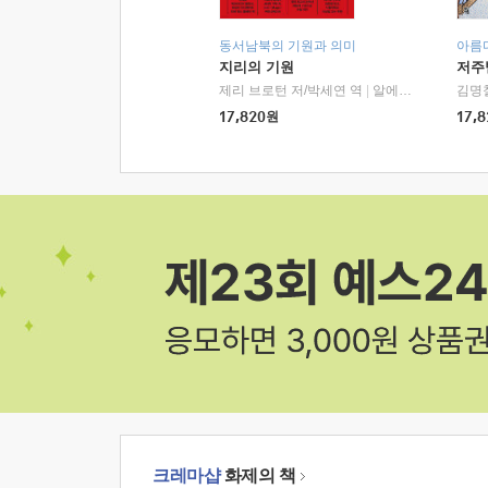
동서남북의 기원과 의미
아름
지리의 기원
저주
제리 브로턴 저/박세연 역
|
알에이치코리아(RHK)
김명
17,820
원
17,8
크레마샵
화제의 책