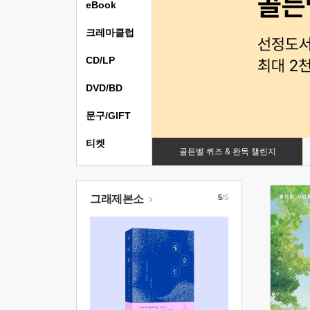
eBook
크레마클럽
CD/LP
DVD/BD
문구/GIFT
티켓
골든벨 퀴즈 & 완독 챌린지
그래제본소
5
/5