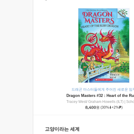
드래곤 마스터들에게 주어진 새로운 임
Tracey West/ Graham Howells (ILT)
|
Scholasti
8,400
원
(30%
+2%
)
고양이라는 세계