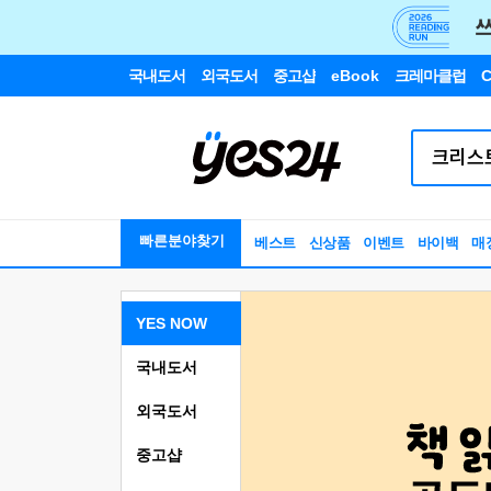
국내도서
외국도서
중고샵
eBook
크레마클럽
C
빠른분야찾기
베스트
신상품
이벤트
바이백
매
YES NOW
국내도서
외국도서
중고샵