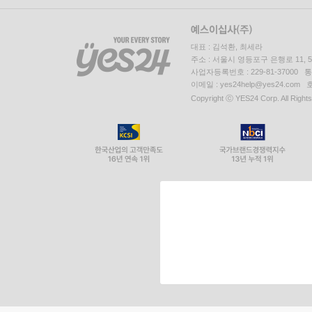
대표 : 김석환, 최세라
주소 : 서울시 영등포구 은행로 11,
사업자등록번호 : 229-81-37000 
이메일 : yes24help@yes24.c
Copyright ⓒ YES24 Corp. All Right