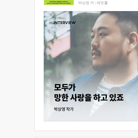
박상영 저
|
래빗홀