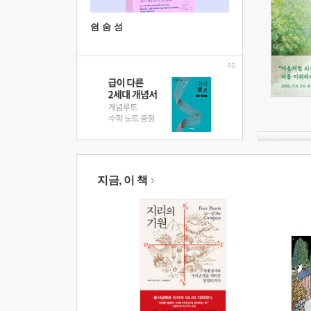
쉼 숨 섬
지금, 이 책