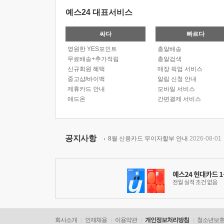
예스24 대표서비스
싸다
빠르다
영원한 YES포인트
총알배송
무료배송+추가적립
총알검색
신규회원 혜택
매장 픽업 서비스
중고샵/바이백
알림 신청 안내
제휴카드 안내
모바일 서비스
애드온
간편결제 서비스
공지사항
8월 신용카드 무이자할부 안내
2026-08-01
회사소개
인재채용
이용약관
개인정보처리방침
청소년보