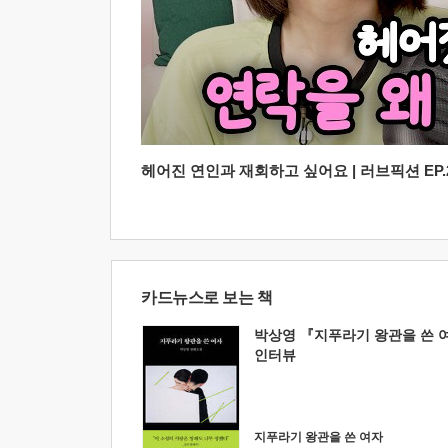
헤어진 연인과 재회하고 싶어요 | 러브픽션 EP.2
카드뉴스로 보는 책
박상영 『지푸라기 왕관을 쓴 
인터뷰
지푸라기 왕관을 쓴 여자