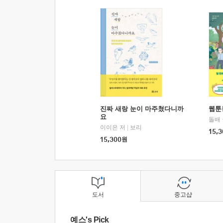
진짜 새랑 눈이 마주쳤다니까
웹툰
요
돌배
이이은 저
|
보리
15,3
15,300
원
도서
중고샵
예스's Pick