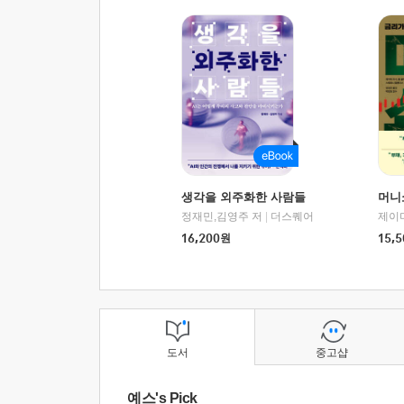
생각을 외주화한 사람들
머니
정재민,김영주 저
|
더스퀘어
16,200
원
15,5
도서
중고샵
예스's Pick