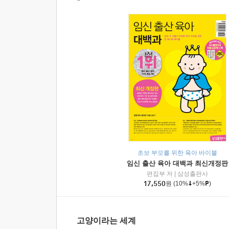
초보 부모를 위한 육아 바이블
임신 출산 육아 대백과 최신개정판
편집부 저
|
삼성출판사
17,550
원
(10%
+5%
)
고양이라는 세계