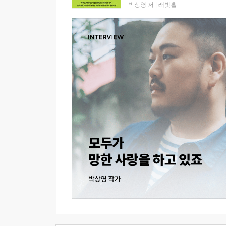
박상영 저
|
래빗홀