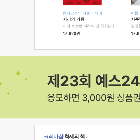
동서남북의 기원과 의미
아름
지리의 기원
저주
제리 브로턴 저/박세연 역
|
알에이치코리아(RHK)
김명
17,820
원
17,8
크레마샵
화제의 책