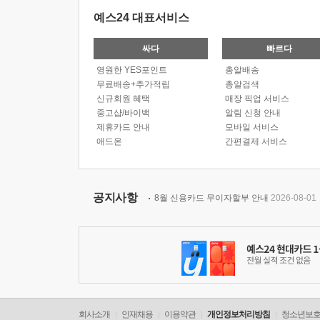
예스24 대표서비스
싸다
빠르다
영원한 YES포인트
총알배송
무료배송+추가적립
총알검색
신규회원 혜택
매장 픽업 서비스
중고샵/바이백
알림 신청 안내
제휴카드 안내
모바일 서비스
애드온
간편결제 서비스
공지사항
8월 신용카드 무이자할부 안내
2026-08-01
회사소개
인재채용
이용약관
개인정보처리방침
청소년보