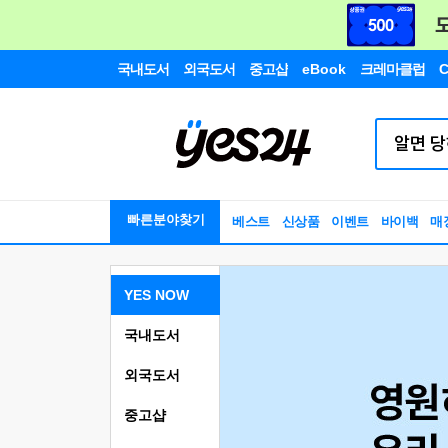
국내도서
외국도서
중고샵
eBook
크레마클럽
C
빠른분야찾기
베스트
신상품
이벤트
바이백
매
YES NOW
국내도서
외국도서
중고샵