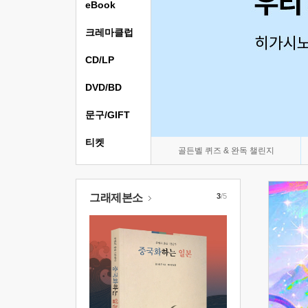
eBook
크레마클럽
CD/LP
DVD/BD
문구/GIFT
티켓
골든벨 퀴즈 & 완독 챌린지
그래제본소
3
/5