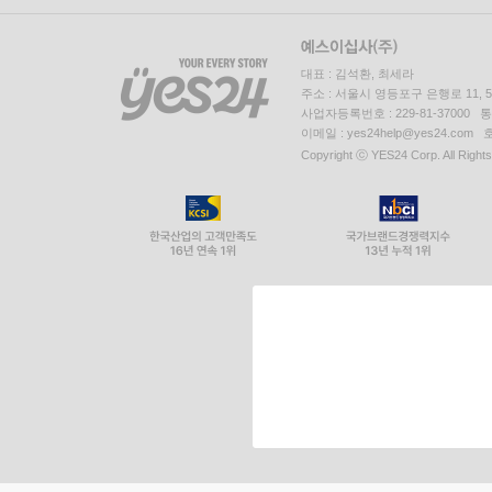
대표 : 김석환, 최세라
주소 : 서울시 영등포구 은행로 11,
사업자등록번호 : 229-81-37000 
이메일 : yes24help@yes24.c
Copyright ⓒ YES24 Corp. All Right