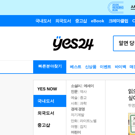
국내도서
외국도서
중고샵
eBook
크레마클럽
C
빠른분야찾기
베스트
신상품
이벤트
바이백
매
소설/시
|
에세이
YES NOW
인문
|
역사
예술
|
종교
국내도서
사회
|
과학
경제 경영
외국도서
자기계발
만화
|
라이트노벨
중고샵
여행
|
잡지
어린이