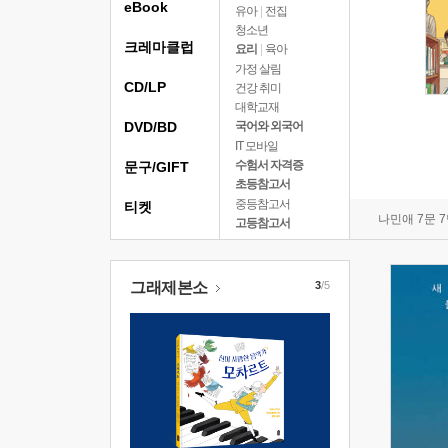
eBook
유아
|
전집
청소년
크레마클럽
요리
|
육아
가정 살림
CD/LP
건강 취미
대학교재
DVD/BD
국어와 외국어
IT 모바일
수험서 자격증
문구/GIFT
초등참고서
중등참고서
티켓
나민애 7문 
고등참고서
그래제본소
3
/5