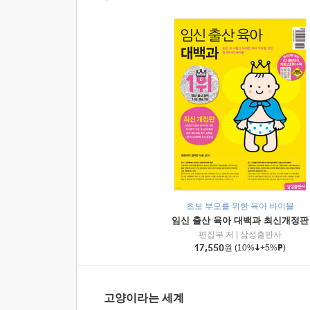
초보 부모를 위한 육아 바이블
임신 출산 육아 대백과 최신개정판
편집부 저
|
삼성출판사
17,550
원
(10%
+5%
)
고양이라는 세계