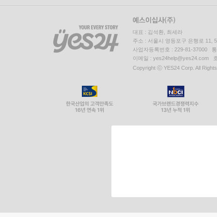
대표 : 김석환, 최세라
주소 : 서울시 영등포구 은행로 11,
사업자등록번호 : 229-81-37000 
이메일 : yes24help@yes24.c
Copyright ⓒ YES24 Corp. All Right