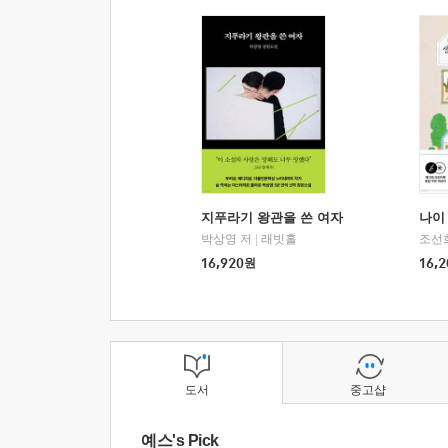
지푸라기 왕관을 쓴 여자
나이 
박상영 저
|
래빗홀
조선
16,920
원
16,2
도서
중고샵
예스's Pick