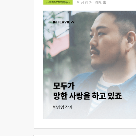
박상영 저
|
래빗홀