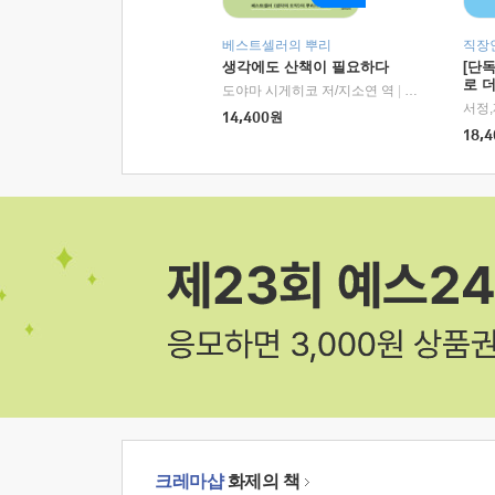
베스트셀러의 뿌리
직장
생각에도 산책이 필요하다
[단
로 
도야마 시게히코 저/지소연 역
|
알에이치코리아(
14,400
원
18,4
크레마샵
화제의 책