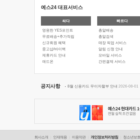
예스24 대표서비스
싸다
빠르다
영원한 YES포인트
총알배송
무료배송+추가적립
총알검색
신규회원 혜택
매장 픽업 서비스
중고샵/바이백
알림 신청 안내
제휴카드 안내
모바일 서비스
애드온
간편결제 서비스
공지사항
8월 신용카드 무이자할부 안내
2026-08-01
회사소개
인재채용
이용약관
개인정보처리방침
청소년보