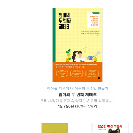
아이를 키우며 내 이름의 부수입 만들기
엄마의 두 번째 재테크
우리나,정예용,유재숙,양지인,손효영,최미영,조민주,이진현,차미숙,서미숙 저
15,750
원
(10%
+5%
)