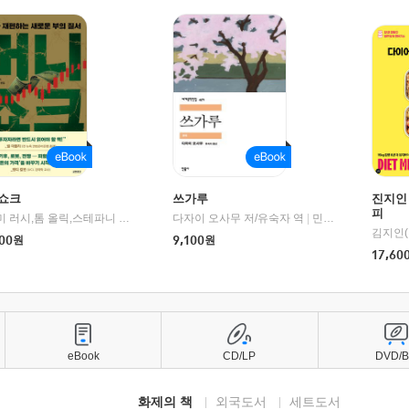
쇼크
쓰가루
진지인
피
제이미 러시,톰 올릭,스테파니 플랜더스 편저/임경은 역/박정호 감수
다자이 오사무 저/유숙자 역
|
교보문고
|
민음사
김지인(
00
원
9,100
원
17,60
eBook
CD/LP
DVD/
화제의 책
외국도서
세트도서