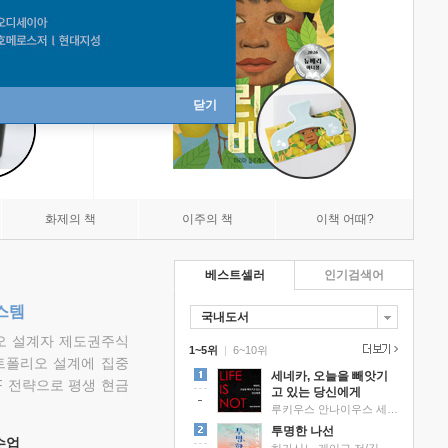
닫기
화제의 책
이주의 책
이책 어때?
베스트셀러
인기검색어
스템
국내도서
리오 설계자 제도권주식
1~5위
|
6~10위
트폴리오 설계에 집중
세네카, 오늘을 빼앗기
F 전략으로 평생 현금
고 있는 당신에게
루키우스 안나이우스 세네카 저/하와이 대저택 편역
투명한 나선
 수업