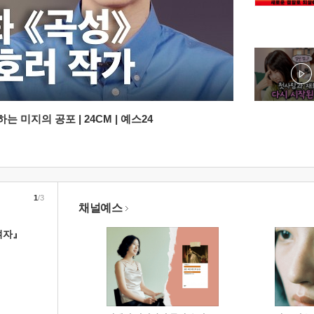
 미지의 공포 | 24CM | 예스24
1
/3
채널예스
여자』