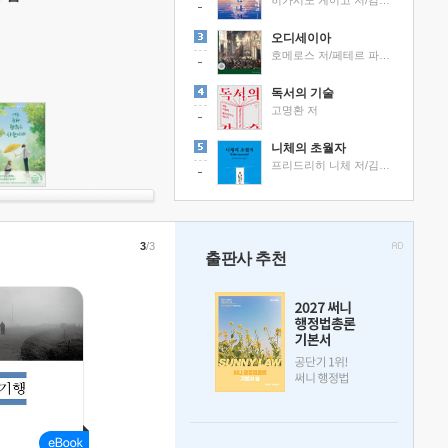
히가시노 게이고 저/김선영 역
오디세이아
호메로스 저/페테르 파울 루벤스 그림/박문재 역
독서의 기술
고명환 저
니체의 초월자
프리드리히 니체 저/김철 편역
3
/3
출판사 추천