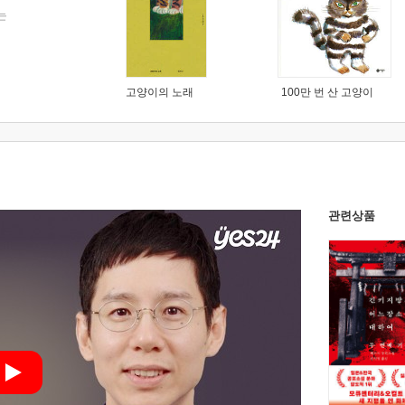
는
고양이의 노래
100만 번 산 고양이
관련상품