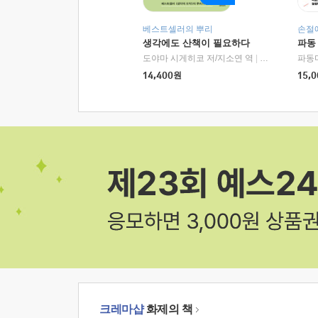
베스트셀러의 뿌리
손절
생각에도 산책이 필요하다
파동
도야마 시게히코 저/지소연 역
|
알에이치코리아(
파동
14,400
원
15,0
크레마샵
화제의 책