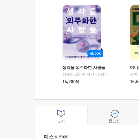
생각을 외주화한 사람들
머니
정재민,김영주 저
|
더스퀘어
16,200
원
15,5
도서
중고샵
예스's Pick