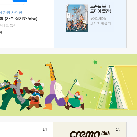
 가장 사랑한!
 (가수 장기하 낭독)
저
|
민음사
원
3
/3
1
/3