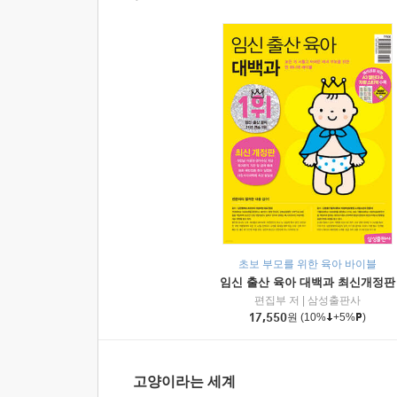
초보 부모를 위한 육아 바이블
임신 출산 육아 대백과 최신개정판
편집부 저
|
삼성출판사
17,550
원
(10%
+5%
)
고양이라는 세계