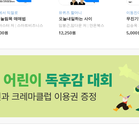
에서 익절로
유퀴즈 할머니
이동진이
 눌림목 매매법
오늘내일하는 사이
무진기행
RHK)
마스터 저
|
스마트비즈니스
임봉근,임다운 저
|
안온북스
김승옥 
00
원
12,250
원
5,000