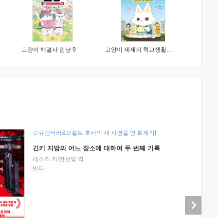
고양이 해결사 깜냥 9
고양이 제제의 학교생활 1 : 초등학생이 이렇게 힘들 줄이야
모큐멘터리&오컬트 호러의 새 지평을 연 화제작!
긴키 지방의 어느 장소에 대하여 두 번째 기록
세스지 저/전선영 역
반타