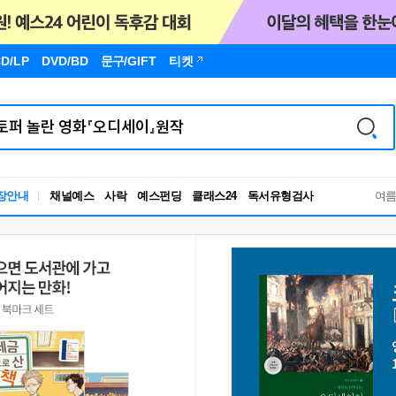
D/LP
DVD/BD
문구
/GIFT
티켓
독서유형검사
장안내
채널예스
사락
예스펀딩
클래스24
여
RBTI Lab
독서유형검사