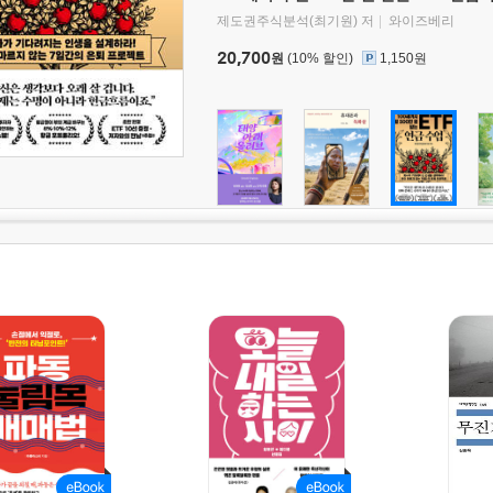
제도권주식분석(최기원) 저
와이즈베리
20,700
원
(10% 할인)
1,150원