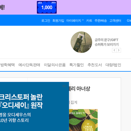
로그인
회원가입
마이페이지
카트
주문/배송
고객센터
Gl
름방학혜택
예사단독판매
이달의사은품
특가할인
추천도서
대량/법인