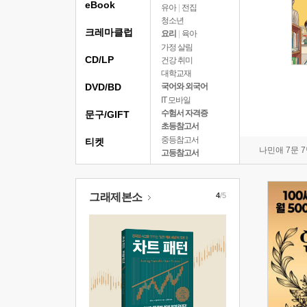
eBook
유아
|
전집
청소년
크레마클럽
요리
|
육아
가정 살림
CD/LP
건강 취미
대학교재
DVD/BD
국어와 외국어
IT 모바일
수험서 자격증
문구/GIFT
초등참고서
중등참고서
티켓
나민애 7문 
고등참고서
그래제본소
4
/5