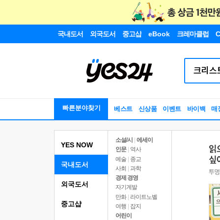
국내도서
외국도서
중고샵
eBook
크레마클럽
C
빠른분야찾기
베스트
신상품
이벤트
바이백
매
소설/시
|
에세이
YES NOW
인문
|
역사
예술
|
종교
국내도서
사회
|
과학
경제 경영
외국도서
자기계발
만화
|
라이트노벨
중고샵
여행
|
잡지
어린이