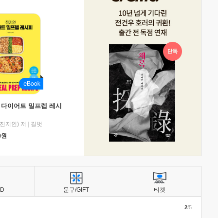
 다이어트 밀프렙 레시
진지인) 저
|
길벗
0
원
BD
문구/GIFT
티켓
2
/5