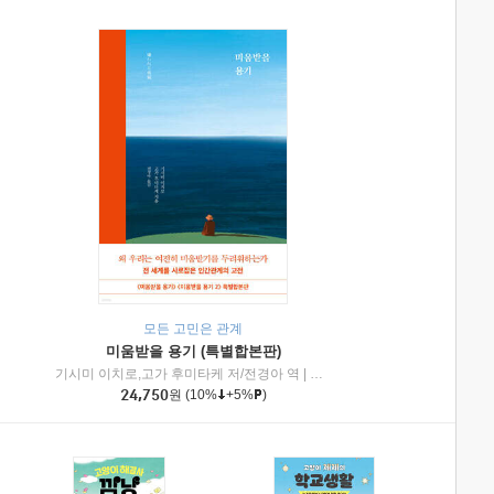
모든 고민은 관계
미움받을 용기 (특별합본판)
기시미 이치로,고가 후미타케 저/전경아 역
|
제이브리즈북스
|
인플루엔셜
24,750
원
(10%
+5%
)