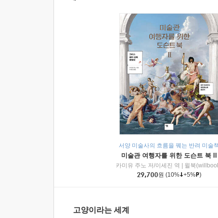
서양 미술사의 흐름을 꿰는 반려 미술
미술관 여행자를 위한 도슨트 북 II
카미유 주노 저/이세진 역
|
윌북(willboo
29,700
원
(10%
+5%
)
고양이라는 세계