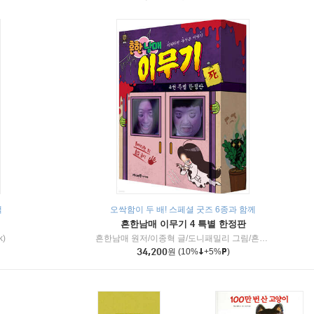
책
오싹함이 두 배! 스페셜 굿즈 6종과 함께
흔한남매 이무기 4 특별 한정판
k)
흔한남매 원저/이종혁 글/도니패밀리 그림/흔한컴퍼니 감수
34,200
원
(10%
+5%
)