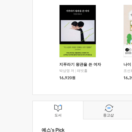
지푸라기 왕관을 쓴 여자
나이 
박상영 저
|
래빗홀
조선
16,920
원
16,2
도서
중고샵
예스's Pick