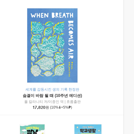
세계를 감동시킨 생의 기록 한정판
숨결이 바람 될 때 (10주년 에디션)
|
미래엔아이세움
폴 칼라니티 저/이종인 역
|
흐름출판
17,820
원
(10%
+5%
)