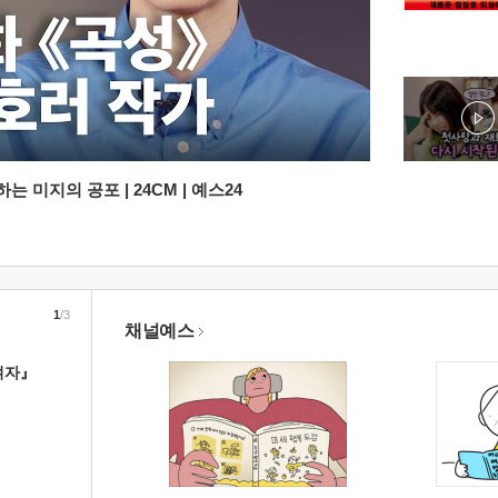
 미지의 공포 | 24CM | 예스24
1
/3
채널예스
여자』