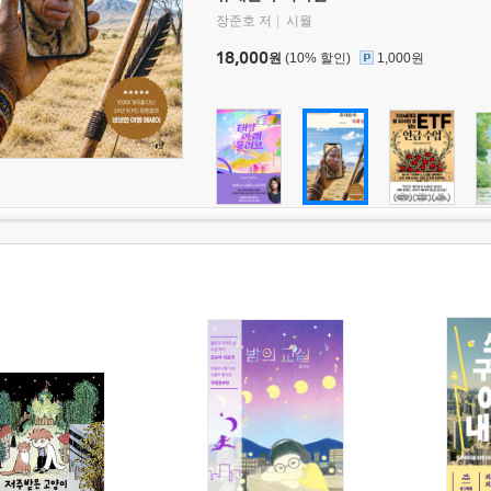
장준호 저
시월
18,000
원
(10% 할인)
1,000원