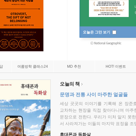
오늘은 그만 보기
7답
여름방학 클래스24
MD 추천
HOT! 이벤트
오늘의 책
문명과 전통 사이 마주한 얼굴들
세상 곳곳의 이야기를 기록해 온 장준호
교차하는 현장을 직접 찾아다니며 마주
문장으로 전한다. 우리가 미처 알지 못한
서 사라져가는 이들의 마지막 표정을 조
휴대폰과 독화살