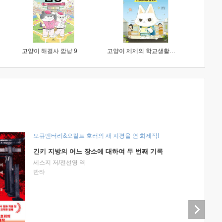
고양이 해결사 깜냥 9
고양이 제제의 학교생활 1 : 초등학생이 이렇게 힘들 줄이야
모큐멘터리&오컬트 호러의 새 지평을 연 화제작!
긴키 지방의 어느 장소에 대하여 두 번째 기록
세스지 저/전선영 역
반타