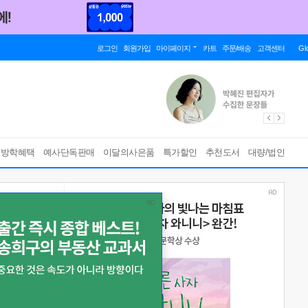
로그인
회원가입
마이페이지
카트
주문/배송
고객센터
Gl
름방학혜택
예사단독판매
이달의사은품
특가할인
추천도서
대량/법인