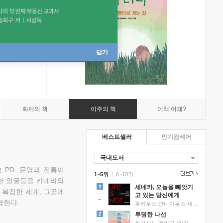
닫기
화제의 책
이주의 책
이책 어때?
베스트셀러
인기검색어
국내도서
 PD. 문명과 전통이
1~5위
|
6~10위
한 얼굴들을 카메라와
세네카, 오늘을 빼앗기
 복잡한 세계, 그곳에
고 있는 당신에게
명한다.
루키우스 안나이우스 세네카 저/하와이 대저택 편역
투명한 나선