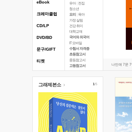
eBook
유아
|
전집
청소년
크레마클럽
요리
|
육아
가정 살림
CD/LP
건강 취미
대학교재
DVD/BD
국어와 외국어
IT 모바일
수험서 자격증
문구/GIFT
초등참고서
중등참고서
티켓
나민애 7문 
고등참고서
그래제본소
1
/5