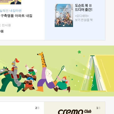
현실적인 내집마련
 구축명품 아파트 내집
|
진서원
0
원
2
/3
1
/3