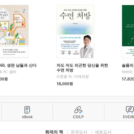
60, 생판 남들과 산다
자도 자도 피곤한 당신을 위한
슬픔의
수면 처방
희 저
|
샘터
바버라 
이준용 저
|
미래의창
00
원
17,82
18,000
원
eBook
CD/LP
DVD/
화제의 책
외국도서
세트도서