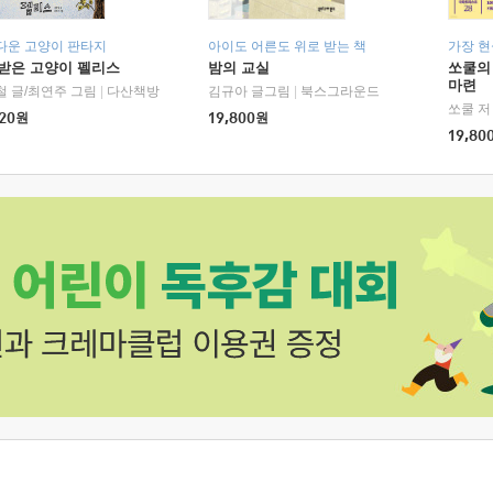
다운 고양이 판타지
아이도 어른도 위로 받는 책
가장 
받은 고양이 펠리스
밤의 교실
쏘쿨의
마련
철 글/최연주 그림
|
다산책방
김규아 글그림
|
북스그라운드
쏘쿨 저
20
원
19,800
원
19,80