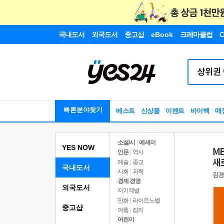
국내도서
외국도서
중고샵
eBook
크레마클럽
C
빠른분야찾기
베스트
신상품
이벤트
바이백
매
소설/시
|
에세이
YES NOW
인문
|
역사
예술
|
종교
국내도서
사회
|
과학
경제 경영
외국도서
자기계발
만화
|
라이트노벨
중고샵
여행
|
잡지
어린이