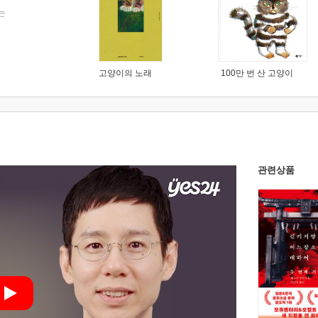
는
고양이의 노래
100만 번 산 고양이
관련상품