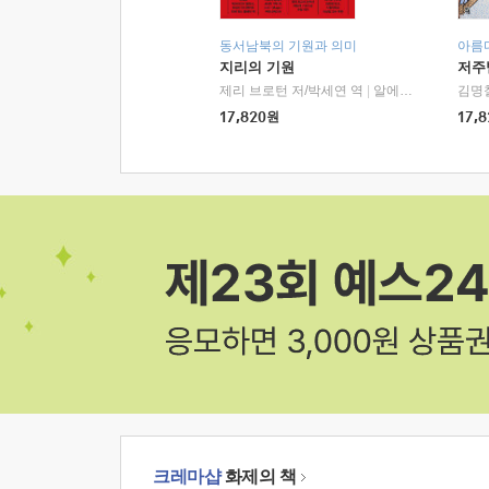
동서남북의 기원과 의미
아름
지리의 기원
저주
제리 브로턴 저/박세연 역
|
알에이치코리아(RHK)
김명
17,820
원
17,8
크레마샵
화제의 책