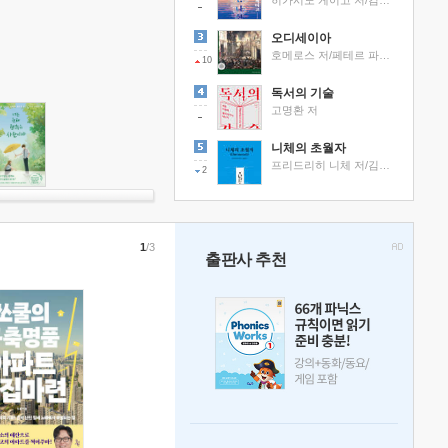
히가시노 게이고 저/김선영 역
오디세이아
호메로스 저/페테르 파울 루벤스 그림/박문재 역
10
독서의 기술
고명환 저
니체의 초월자
프리드리히 니체 저/김철 편역
2
1
/3
출판사 추천