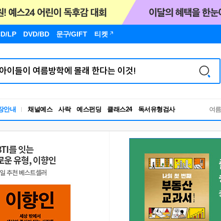
D/LP
DVD/BD
문구
/GIFT
티켓
장안내
채널예스
사락
예스펀딩
클래스24
독서유형검사
여
RBTI Lab
독서유형검사