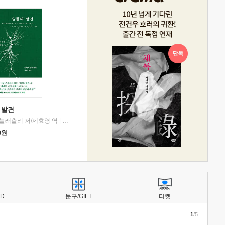
 발견
블래츨리 저/제효영 역
|
디플롯
0
원
BD
문구/GIFT
티켓
1
/5