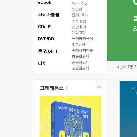
eBook
유아
|
전집
청소년
크레마클럽
요리
|
육아
가정 살림
CD/LP
건강 취미
대학교재
DVD/BD
국어와 외국어
IT 모바일
수험서 자격증
문구/GIFT
초등참고서
중등참고서
티켓
나민애 7문 
고등참고서
그래제본소
5
/5