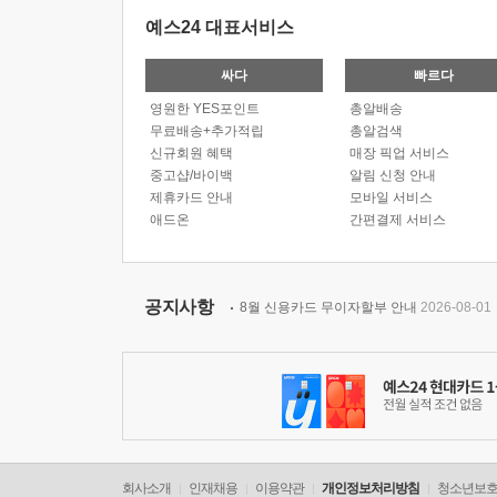
예스24 대표서비스
싸다
빠르다
영원한 YES포인트
총알배송
무료배송+추가적립
총알검색
신규회원 혜택
매장 픽업 서비스
중고샵/바이백
알림 신청 안내
제휴카드 안내
모바일 서비스
애드온
간편결제 서비스
공지사항
8월 신용카드 무이자할부 안내
2026-08-01
회사소개
인재채용
이용약관
개인정보처리방침
청소년보