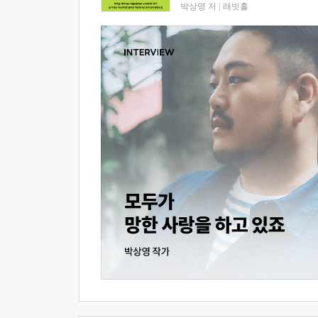
박상영 저
|
래빗홀