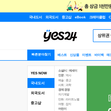
국내도서
외국도서
중고샵
eBook
크레마클럽
C
빠른분야찾기
베스트
신상품
이벤트
바이백
매
소설/시
|
에세이
YES NOW
인문
|
역사
예술
|
종교
국내도서
사회
|
과학
경제 경영
외국도서
자기계발
만화
|
라이트노벨
중고샵
여행
|
잡지
어린이