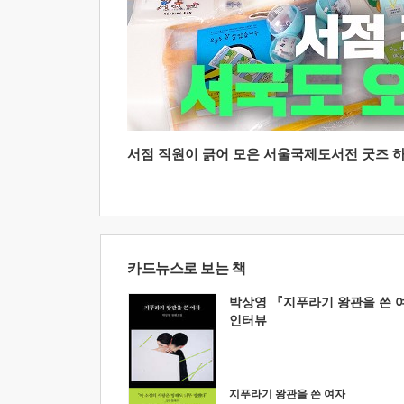
서점 직원이 긁어 모은 서울국제도서전 굿즈 하울
카드뉴스로 보는 책
박상영 『지푸라기 왕관을 쓴 
인터뷰
지푸라기 왕관을 쓴 여자