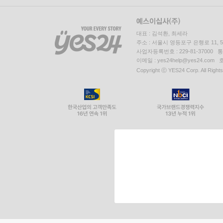
대표 : 김석환, 최세라
주소 : 서울시 영등포구 은행로 11,
사업자등록번호 : 229-81-37000 
이메일 : yes24help@yes24.c
Copyright ⓒ YES24 Corp. All Right