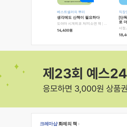
베스트셀러의 뿌리
직장
생각에도 산책이 필요하다
[단
로 
도야마 시게히코 저/지소연 역
|
알에이치코리아(
14,400
원
18,4
크레마샵
화제의 책