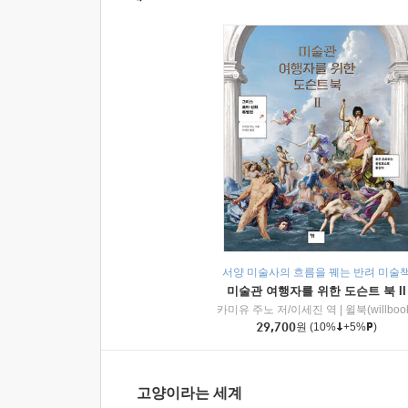
서양 미술사의 흐름을 꿰는 반려 미술
미술관 여행자를 위한 도슨트 북 II
카미유 주노 저/이세진 역
|
윌북(willboo
29,700
원
(10%
+5%
)
고양이라는 세계