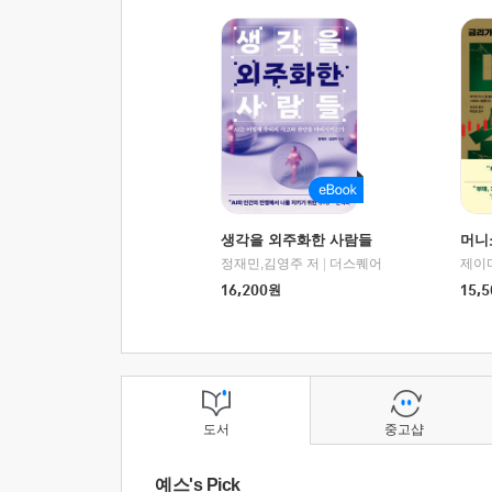
생각을 외주화한 사람들
머니
정재민,김영주 저
|
더스퀘어
16,200
원
15,5
도서
중고샵
예스's Pick