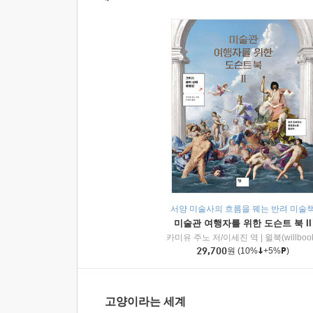
서양 미술사의 흐름을 꿰는 반려 미술
미술관 여행자를 위한 도슨트 북 II
카미유 주노 저/이세진 역
|
윌북(willboo
29,700
원
(10%
+5%
)
고양이라는 세계