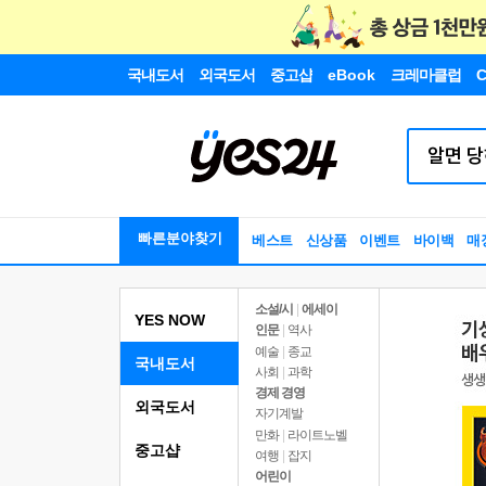
국내도서
외국도서
중고샵
eBook
크레마클럽
C
빠른분야찾기
베스트
신상품
이벤트
바이백
매
소설/시
|
에세이
YES NOW
인문
|
역사
예술
|
종교
국내도서
사회
|
과학
경제 경영
외국도서
자기계발
만화
|
라이트노벨
중고샵
여행
|
잡지
어린이