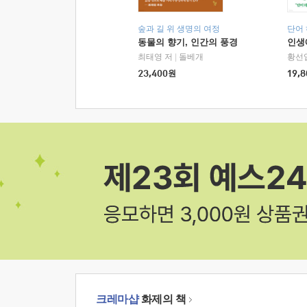
숲과 길 위 생명의 여정
단어
동물의 향기, 인간의 풍경
인생
최태영 저
|
돌베개
황선
23,400
원
19,8
크레마샵
화제의 책