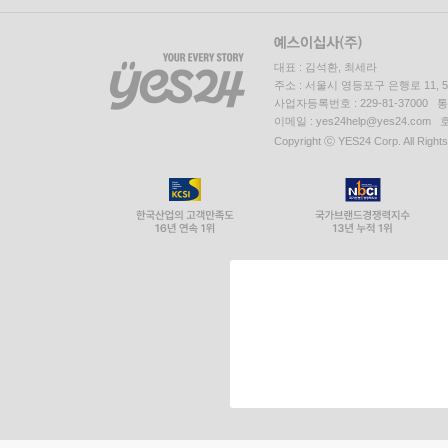
대표 : 김석환, 최세라
주소 : 서울시 영등포구 은행로 11,
사업자등록번호 : 229-81-37000 
이메일 : yes24help@yes24.c
Copyright ⓒ YES24 Corp. All Right