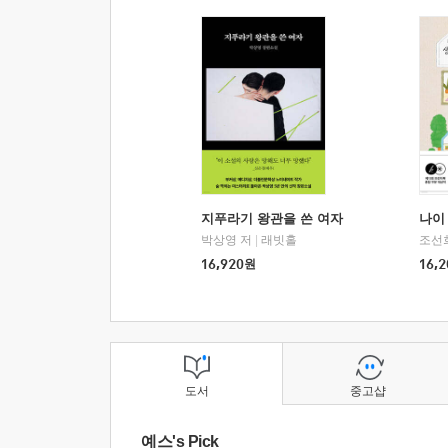
지푸라기 왕관을 쓴 여자
나이 
박상영 저
|
래빗홀
조선
16,920
원
16,2
도서
중고샵
예스's Pick