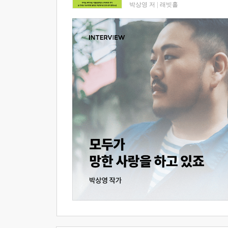
박상영 저
|
래빗홀