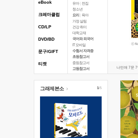
eBook
유아
|
전집
청소년
크레마클럽
요리
|
육아
가정 살림
CD/LP
건강 취미
대학교재
DVD/BD
국어와 외국어
IT 모바일
수험서 자격증
문구/GIFT
초등참고서
중등참고서
티켓
나민애 7문 
고등참고서
그래제본소
1
/5