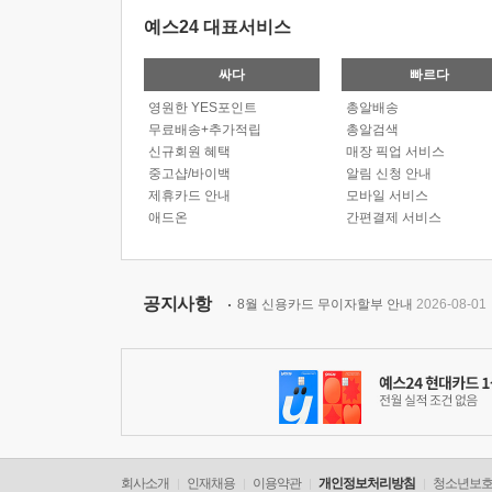
예스24 대표서비스
싸다
빠르다
영원한 YES포인트
총알배송
무료배송+추가적립
총알검색
신규회원 혜택
매장 픽업 서비스
중고샵/바이백
알림 신청 안내
제휴카드 안내
모바일 서비스
애드온
간편결제 서비스
공지사항
8월 신용카드 무이자할부 안내
2026-08-01
회사소개
인재채용
이용약관
개인정보처리방침
청소년보