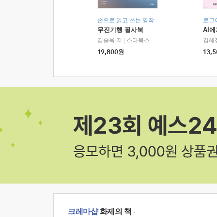
손으로 읽고 쓰는 명작
로그
무진기행 필사북
AI
김승옥 저
|
스타북스
김혜
19,800
원
13,5
크레마샵
화제의 책