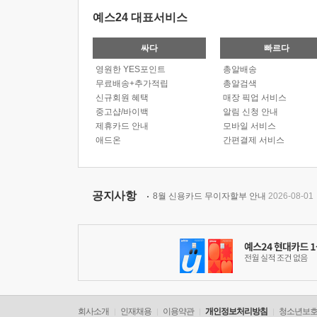
예스24 대표서비스
싸다
빠르다
영원한 YES포인트
총알배송
무료배송+추가적립
총알검색
신규회원 혜택
매장 픽업 서비스
중고샵/바이백
알림 신청 안내
제휴카드 안내
모바일 서비스
애드온
간편결제 서비스
공지사항
8월 신용카드 무이자할부 안내
2026-08-01
회사소개
인재채용
이용약관
개인정보처리방침
청소년보