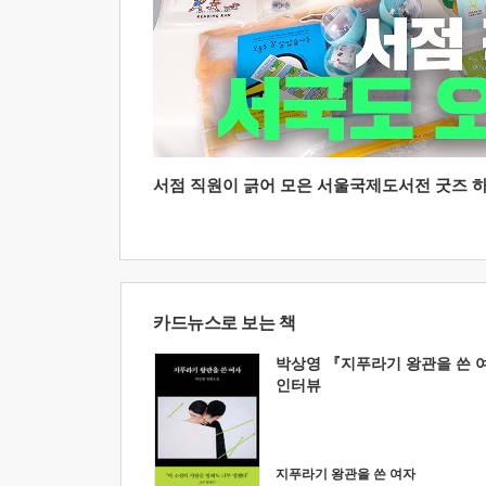
서점 직원이 긁어 모은 서울국제도서전 굿즈 하울
카드뉴스로 보는 책
박상영 『지푸라기 왕관을 쓴 
인터뷰
지푸라기 왕관을 쓴 여자