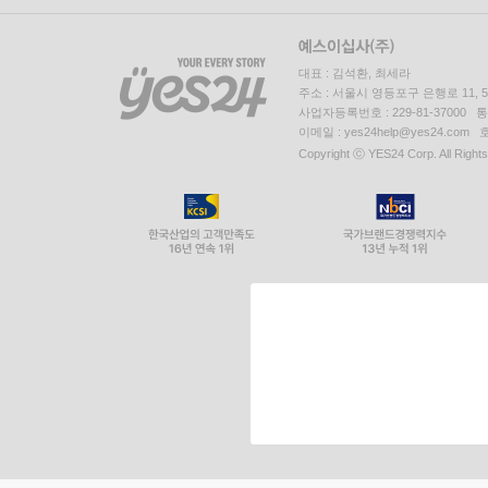
대표 : 김석환, 최세라
주소 : 서울시 영등포구 은행로 11,
사업자등록번호 : 229-81-37000 
이메일 : yes24help@yes24.c
Copyright ⓒ YES24 Corp. All Right