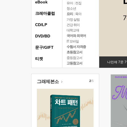
eBook
유아
|
전집
청소년
크레마클럽
요리
|
육아
가정 살림
CD/LP
건강 취미
대학교재
DVD/BD
국어와 외국어
IT 모바일
수험서 자격증
문구/GIFT
초등참고서
중등참고서
티켓
나민애 7문 
고등참고서
그래제본소
2
/5