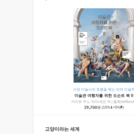
서양 미술사의 흐름을 꿰는 반려 미술
미술관 여행자를 위한 도슨트 북 II
카미유 주노 저/이세진 역
|
윌북(willboo
29,700
원
(10%
+5%
)
고양이라는 세계