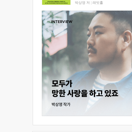
박상영 저
|
래빗홀