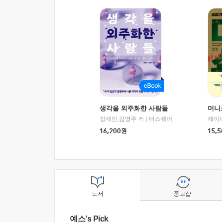
생각을 외주화한 사람들
머니
정재민,김영주 저
|
더스퀘어
16,200
원
15,5
도서
중고샵
예스's Pick