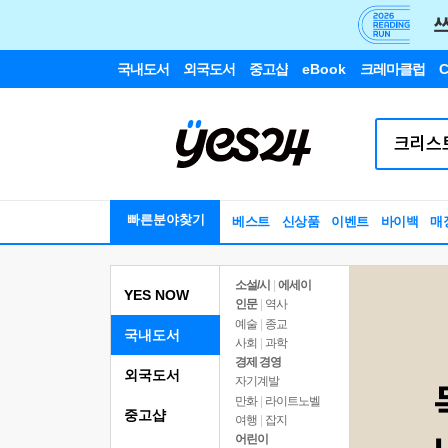
국내도서
외국도서
중고샵
eBook
크레마클럽
C
빠른분야찾기
베스트
신상품
이벤트
바이백
매
소설/시
|
에세이
YES NOW
인문
|
역사
예술
|
종교
국내도서
사회
|
과학
경제 경영
외국도서
자기계발
만화
|
라이트노벨
중고샵
여행
|
잡지
어린이