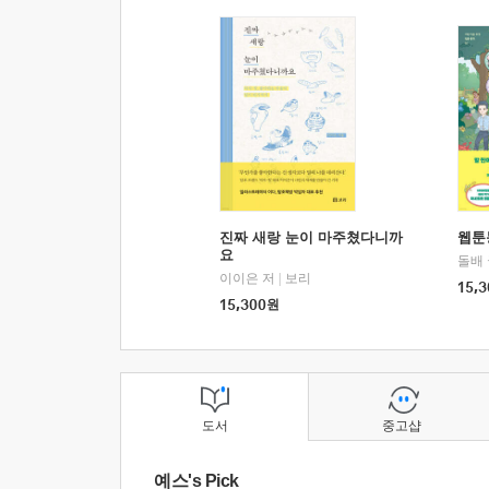
진짜 새랑 눈이 마주쳤다니까
웹툰
요
돌배
이이은 저
|
보리
15,3
15,300
원
도서
중고샵
예스's Pick