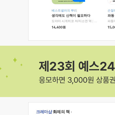
베스트셀러의 뿌리
손절
생각에도 산책이 필요하다
파동
도야마 시게히코 저/지소연 역
|
알에이치코리아(
파동
14,400
원
15,0
크레마샵
화제의 책