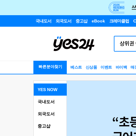
국내도서
외국도서
중고샵
eBook
크레마클럽
C
빠른분야찾기
베스트
신상품
이벤트
바이백
매
YES NOW
국내도서
외국도서
중고샵