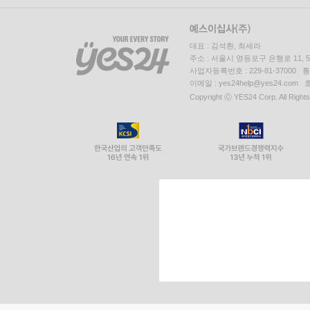
대표 : 김석환, 최세라
주소 : 서울시 영등포구 은행로 11,
사업자등록번호 : 229-81-37000 
이메일 : yes24help@yes24.c
Copyright ⓒ YES24 Corp. All Right