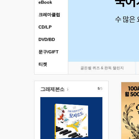
eBook
크레마클럽
CD/LP
DVD/BD
문구/GIFT
티켓
골든벨 퀴즈 & 완독 챌린지
그래제본소
5
/5