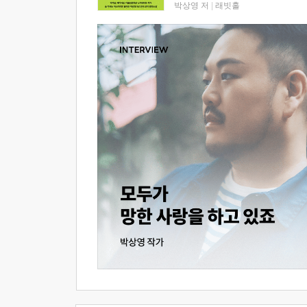
박상영 저
|
래빗홀