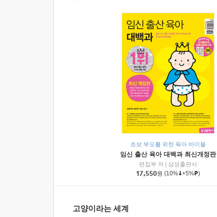
초보 부모를 위한 육아 바이블
임신 출산 육아 대백과 최신개정판
편집부 저
|
삼성출판사
17,550
원
(10%
+5%
)
고양이라는 세계