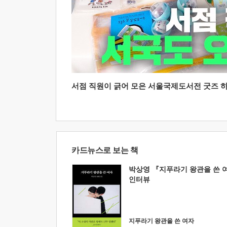
서점 직원이 긁어 모은 서울국제도서전 굿즈 하울
카드뉴스로 보는 책
박상영 『지푸라기 왕관을 쓴 
인터뷰
지푸라기 왕관을 쓴 여자