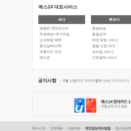
예스24 대표서비스
싸다
빠르다
영원한 YES포인트
총알배송
무료배송+추가적립
총알검색
신규회원 혜택
매장 픽업 서비스
중고샵/바이백
알림 신청 안내
제휴카드 안내
모바일 서비스
애드온
간편결제 서비스
공지사항
8월 신용카드 무이자할부 안내
2026-08-01
회사소개
인재채용
이용약관
개인정보처리방침
청소년보