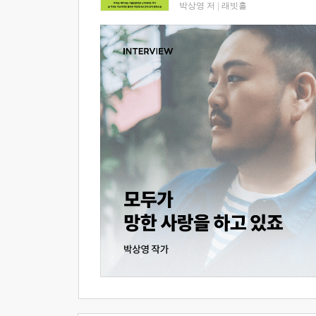
박상영 저
|
래빗홀