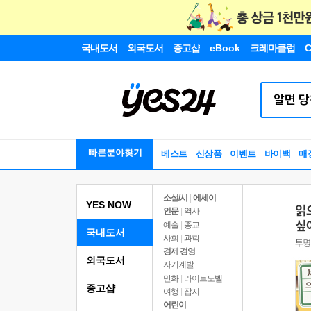
국내도서
외국도서
중고샵
eBook
크레마클럽
C
빠른분야찾기
베스트
신상품
이벤트
바이백
매
소설/시
|
에세이
YES NOW
인문
|
역사
예술
|
종교
국내도서
사회
|
과학
경제 경영
외국도서
자기계발
만화
|
라이트노벨
중고샵
여행
|
잡지
어린이