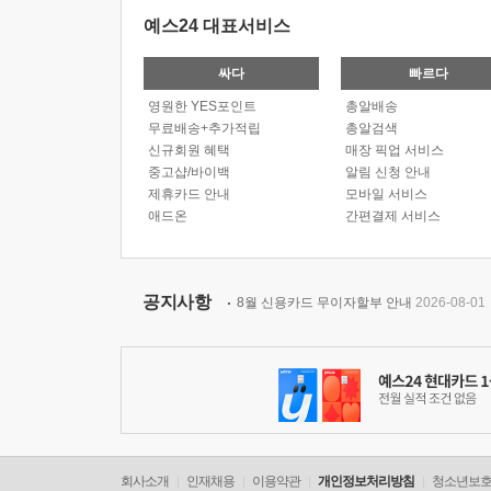
예스24 대표서비스
싸다
빠르다
영원한 YES포인트
총알배송
무료배송+추가적립
총알검색
신규회원 혜택
매장 픽업 서비스
중고샵/바이백
알림 신청 안내
제휴카드 안내
모바일 서비스
애드온
간편결제 서비스
공지사항
8월 신용카드 무이자할부 안내
2026-08-01
회사소개
인재채용
이용약관
개인정보처리방침
청소년보