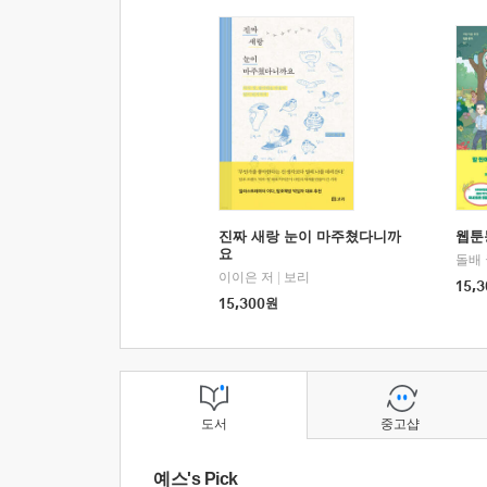
진짜 새랑 눈이 마주쳤다니까
웹툰
요
돌배
이이은 저
|
보리
15,3
15,300
원
도서
중고샵
예스's Pick