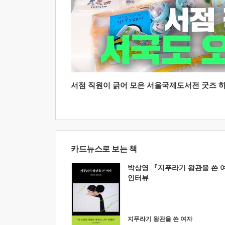
서점 직원이 긁어 모은 서울국제도서전 굿즈 하울
카드뉴스로 보는 책
박상영 『지푸라기 왕관을 쓴 
인터뷰
지푸라기 왕관을 쓴 여자