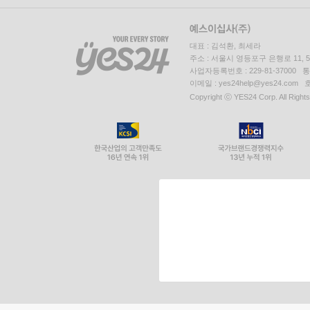
대표 : 김석환, 최세라
주소 : 서울시 영등포구 은행로 11,
사업자등록번호 : 229-81-37000 
이메일 : yes24help@yes24.c
Copyright ⓒ YES24 Corp. All Right