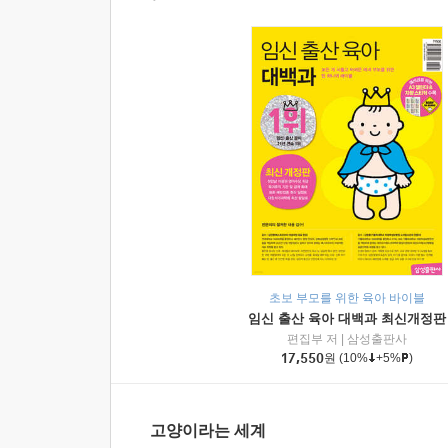
초보 부모를 위한 육아 바이블
임신 출산 육아 대백과 최신개정판
편집부 저
|
삼성출판사
17,550
원
(10%
+5%
)
고양이라는 세계