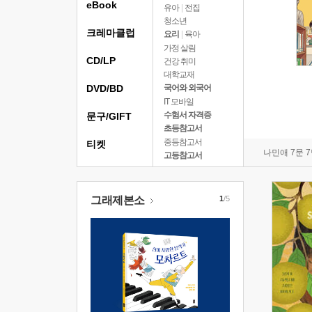
eBook
유아
|
전집
청소년
크레마클럽
요리
|
육아
가정 살림
CD/LP
건강 취미
대학교재
DVD/BD
국어와 외국어
IT 모바일
수험서 자격증
문구/GIFT
초등참고서
중등참고서
티켓
나민애 7문 
고등참고서
그래제본소
1
/5