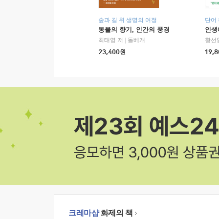
숲과 길 위 생명의 여정
단어
동물의 향기, 인간의 풍경
인생
최태영 저
|
돌베개
황선
23,400
원
19,8
크레마샵
화제의 책