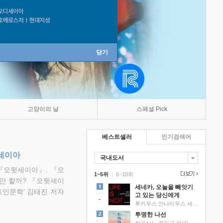
닫기
고양이의 날
스페셜 Pick
베스트셀러
인기검색어
뒷세이아
국내도서
『오뒷세이아』. 『오
1~5위
|
6~10위
만 할까? 『오뒷세이
세네카, 오늘을 빼앗기
트인문학' 김태진 저자
고 있는 당신에게
루키우스 안나이우스 세네카 저/하와이 대저택 편역
투명한 나선