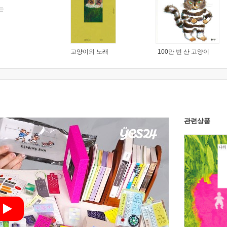
는
고양이의 노래
100만 번 산 고양이
관련상품