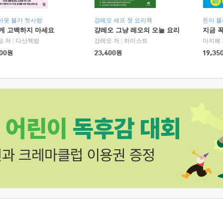
아웃 불가 첫사랑
강레오 셰프 첫 요리책
돈이 몰
에게 고백하지 마세요
걍레오 그냥 레오의 오늘 요리
지금 꼭
정 저
|
다산책방
강레오 저
|
하이스트
마지혜 
00
원
23,400
원
19,35