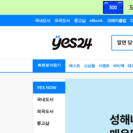
국내도서
외국도서
중고샵
eBook
크레마클럽
C
빠른분야찾기
베스트
신상품
이벤트
바이백
매
YES NOW
국내도서
외국도서
중고샵