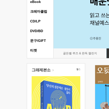
eBook
크레마클럽
CD/LP
DVD/BD
문구/GIFT
티켓
골든벨 퀴즈 & 완독 챌린지
그래제본소
5
/5