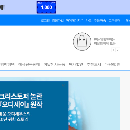
로그인
회원가입
마이페이지
카트
주문/배송
고객센터
Gl
름방학혜택
예사단독판매
이달의사은품
특가할인
추천도서
대량/법인