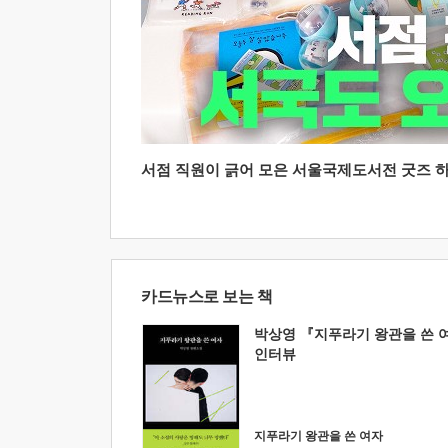
서점 직원이 긁어 모은 서울국제도서전 굿즈 하울
카드뉴스로 보는 책
박상영 『지푸라기 왕관을 쓴 
인터뷰
지푸라기 왕관을 쓴 여자