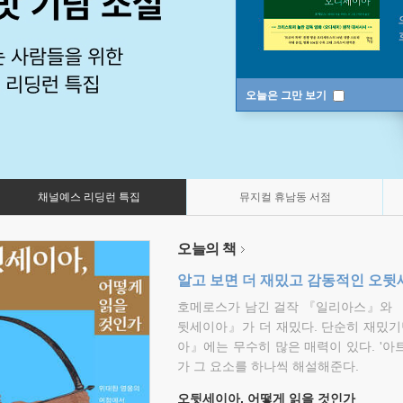
오늘은 그만 보기
채널예스 리딩런 특집
뮤지컬 휴남동 서점
오늘의 책
알고 보면 더 재밌고 감동적인 오
호메로스가 남긴 걸작 『일리아스』와 
뒷세이아』가 더 재밌다. 단순히 재밌기
아』에는 무수히 많은 매력이 있다. '아
가 그 요소를 하나씩 해설해준다.
오뒷세이아, 어떻게 읽을 것인가