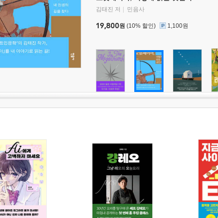
김태진 저
민음사
19,800
원
(10% 할인)
1,100원