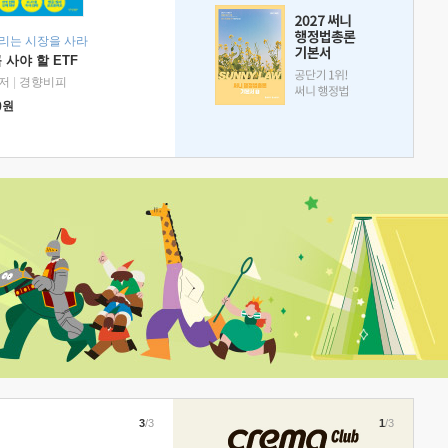
리는 시장을 사라
 사야 할 ETF
저
|
경향비피
0
원
3
/3
1
/3