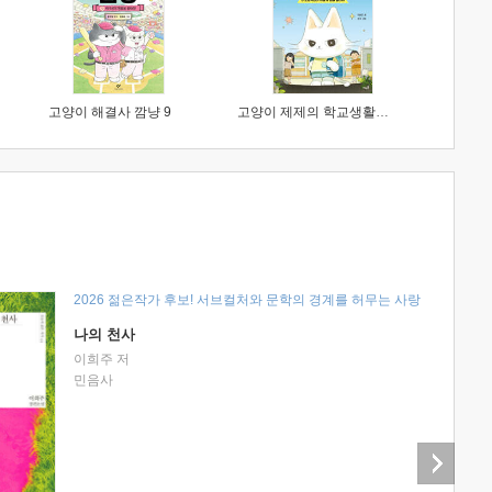
고양이 해결사 깜냥 9
고양이 제제의 학교생활 1 : 초등학생이 이렇게 힘들 줄이야
2026 젊은작가 후보! 서브컬처와 문학의 경계를 허무는 사랑
나의 천사
이희주 저
민음사