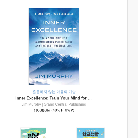
흔들리지 않는 마음의 기술
Inner Excellence: Train Your Mind for Extraordinary Performance and the Best Possible Life
Jim Murphy
|
Grand Central Publishing
19,000
원
(40%
+0%
)