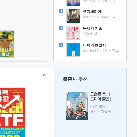
히가시노 게이고 저/김선영 역
오디세이아
호메로스 저/페테르 파울 루벤스 그림/박문재 역
독서의 기술
고명환 저
니체의 초월자
프리드리히 니체 저/김철 편역
2
/3
출판사 추천