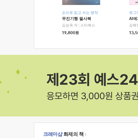
손으로 읽고 쓰는 명작
로그
무진기행 필사북
AI
김승옥 저
|
스타북스
김혜
19,800
원
13,5
크레마샵
화제의 책