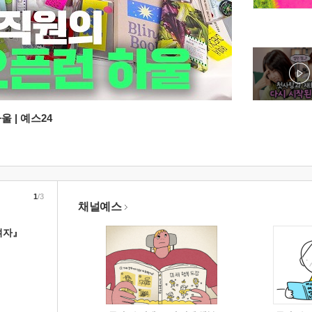
 | 예스24
1
/3
채널예스
여자』