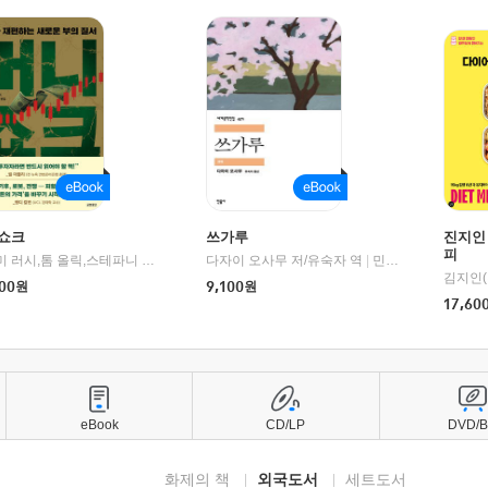
쇼크
쓰가루
진지인
피
제이미 러시,톰 올릭,스테파니 플랜더스 편저/임경은 역/박정호 감수
다자이 오사무 저/유숙자 역
|
교보문고
|
민음사
김지인(
00
원
9,100
원
17,60
eBook
CD/LP
DVD/
화제의 책
외국도서
세트도서