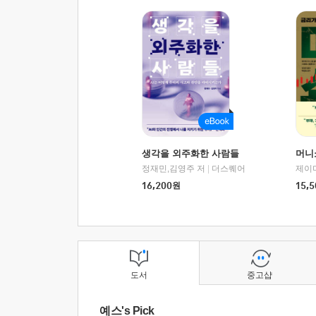
생각을 외주화한 사람들
머니
정재민,김영주 저
|
더스퀘어
16,200
원
15,5
도서
중고샵
예스's Pick