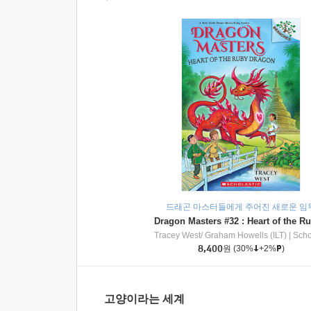
드래곤 마스터들에게 주어진 새로운 임
Tracey West/ Graham Howells (ILT)
|
Scholasti
8,400
원
(30%
+2%
)
고양이라는 세계