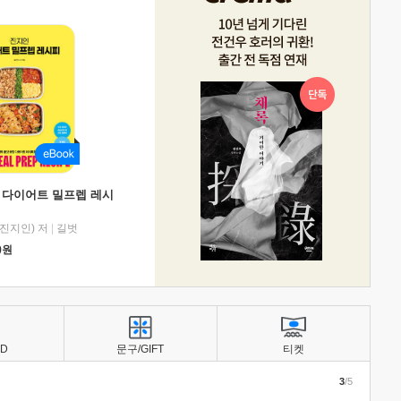
 다이어트 밀프렙 레시
진지인) 저
|
길벗
0
원
BD
문구/GIFT
티켓
3
/5