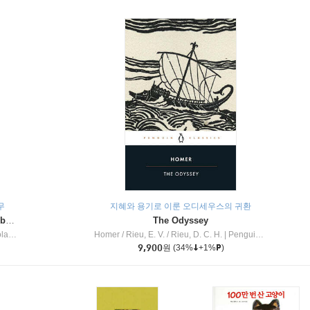
무
지혜와 용기로 이룬 오디세우스의 귀환
Dragon Masters #32 : Heart of the Ruby Dragon (A Branches Book)
The Odyssey
c Inc
Homer / Rieu, E. V. / Rieu, D. C. H.
|
Penguin Group
9,900
원
(34%
+1%
)