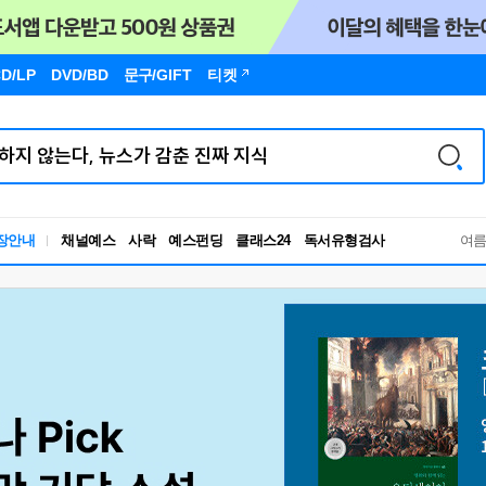
D/LP
DVD/BD
문구
/GIFT
티켓
장안내
채널예스
사락
예스펀딩
클래스24
독서유형검사
여
RBTI Lab
독서유형검사