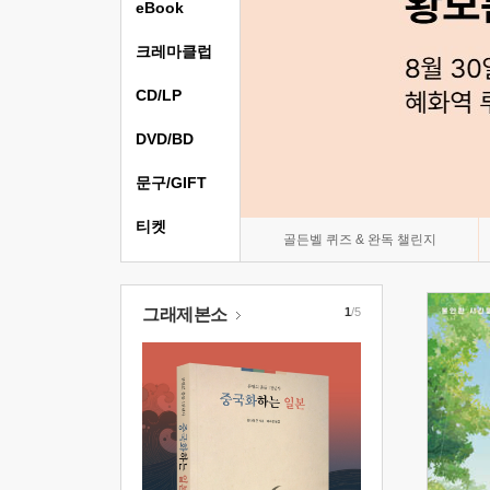
eBook
크레마클럽
CD/LP
DVD/BD
문구/GIFT
티켓
골든벨 퀴즈 & 완독 챌린지
그래제본소
1
/5