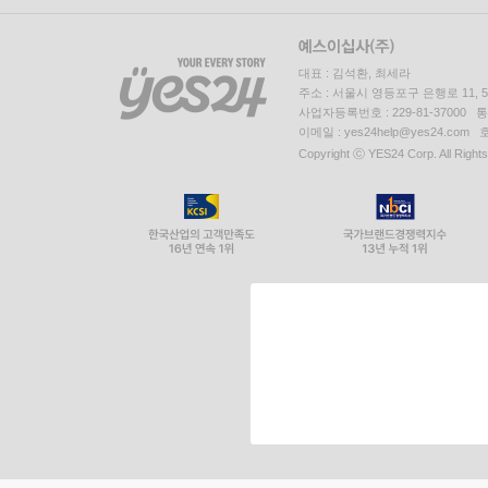
대표 : 김석환, 최세라
주소 : 서울시 영등포구 은행로 11,
사업자등록번호 : 229-81-37000 
이메일 : yes24help@yes24.c
Copyright ⓒ YES24 Corp. All Right