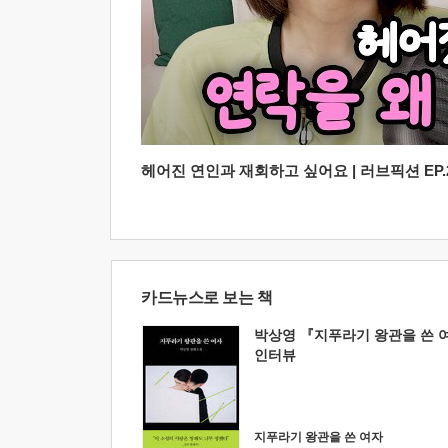
헤어진 연인과 재회하고 싶어요 | 러브픽션 EP.2
카드뉴스로 보는 책
박상영 『지푸라기 왕관을 쓴 
인터뷰
지푸라기 왕관을 쓴 여자