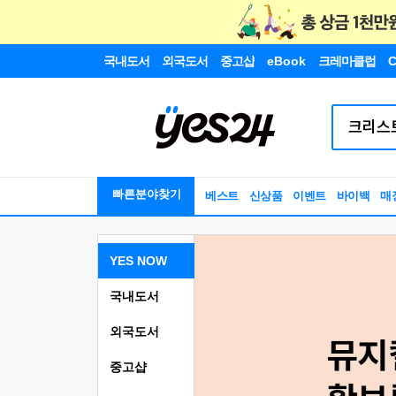
국내도서
외국도서
중고샵
eBook
크레마클럽
C
빠른분야찾기
베스트
신상품
이벤트
바이백
매
YES NOW
국내도서
외국도서
중고샵