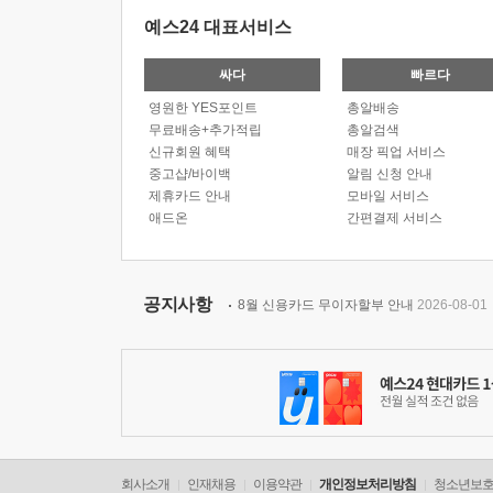
예스24 대표서비스
싸다
빠르다
영원한 YES포인트
총알배송
무료배송+추가적립
총알검색
신규회원 혜택
매장 픽업 서비스
중고샵/바이백
알림 신청 안내
제휴카드 안내
모바일 서비스
애드온
간편결제 서비스
공지사항
8월 신용카드 무이자할부 안내
2026-08-01
회사소개
인재채용
이용약관
개인정보처리방침
청소년보