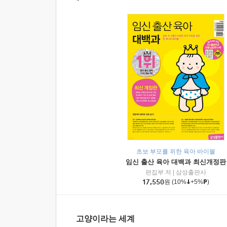
초보 부모를 위한 육아 바이블
임신 출산 육아 대백과 최신개정판
편집부 저
|
삼성출판사
17,550
원
(10%
+5%
)
고양이라는 세계