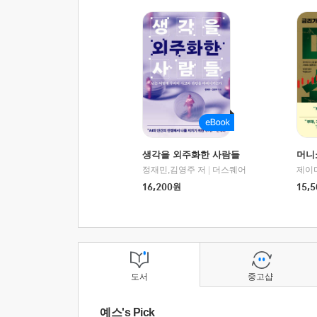
생각을 외주화한 사람들
머니
정재민,김영주 저
|
더스퀘어
16,200
원
15,5
도서
중고샵
예스's Pick