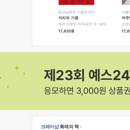
동서남북의 기원과 의미
아름
지리의 기원
저주
제리 브로턴 저/박세연 역
|
알에이치코리아(RHK)
김명
17,820
원
17,8
크레마샵
화제의 책