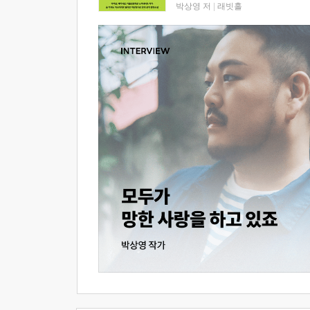
박상영 저
|
래빗홀