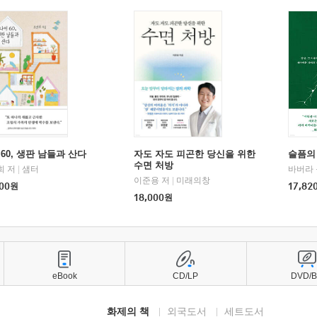
60, 생판 남들과 산다
자도 자도 피곤한 당신을 위한
슬픔의
수면 처방
희 저
|
샘터
바버라 
이준용 저
|
미래의창
00
원
17,82
18,000
원
eBook
CD/LP
DVD/
화제의 책
외국도서
세트도서