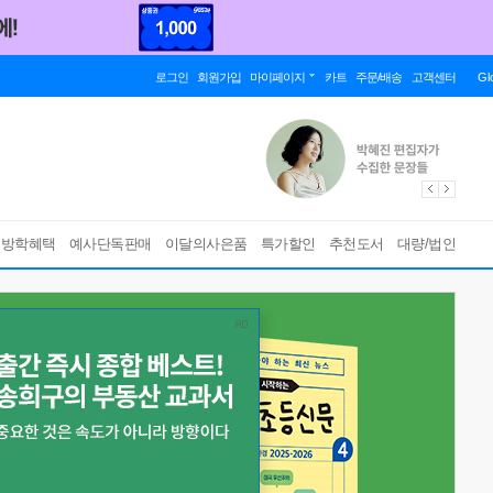
로그인
회원가입
마이페이지
카트
주문/배송
고객센터
Gl
름방학혜택
예사단독판매
이달의사은품
특가할인
추천도서
대량/법인