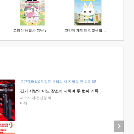
고양이 해결사 깜냥 9
고양이 제제의 학교생활 1 : 초등학생이 이렇게 힘들 줄이야
모큐멘터리&오컬트 호러의 새 지평을 연 화제작!
긴키 지방의 어느 장소에 대하여 두 번째 기록
세스지 저/전선영 역
반타