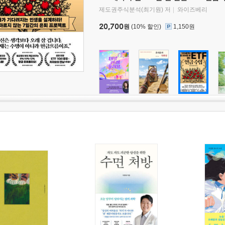
제도권주식분석(최기원) 저
와이즈베리
20,700
원
(10% 할인)
1,150원