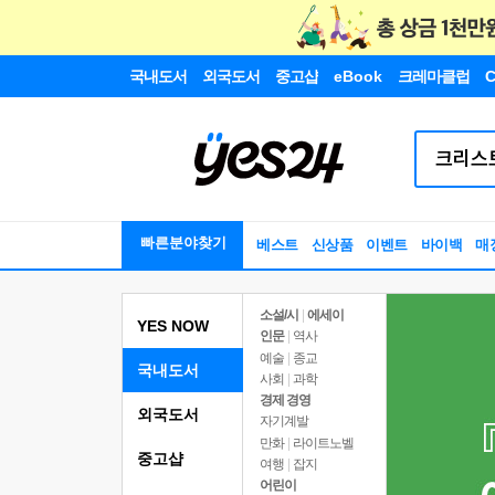
국내도서
외국도서
중고샵
eBook
크레마클럽
C
빠른분야찾기
베스트
신상품
이벤트
바이백
매
소설/시
|
에세이
YES NOW
인문
|
역사
예술
|
종교
국내도서
사회
|
과학
경제 경영
외국도서
자기계발
만화
|
라이트노벨
중고샵
여행
|
잡지
어린이