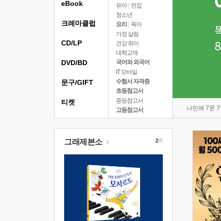
eBook
유아
|
전집
청소년
크레마클럽
요리
|
육아
가정 살림
CD/LP
건강 취미
대학교재
DVD/BD
국어와 외국어
IT 모바일
수험서 자격증
문구/GIFT
초등참고서
중등참고서
티켓
나민애 7문 
고등참고서
그래제본소
2
/5