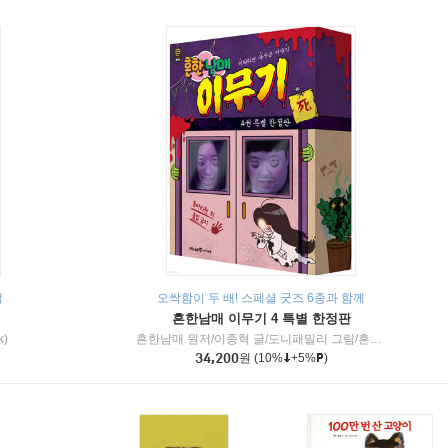
책
오싹함이 두 배! 스페셜 굿즈 6종과 함께
흔한남매 이무기 4 특별 한정판
k)
흔한남매 원저/이종혁 글/도니패밀리 그림/흔한컴퍼니 감수
34,200
원
(10%
+5%
)