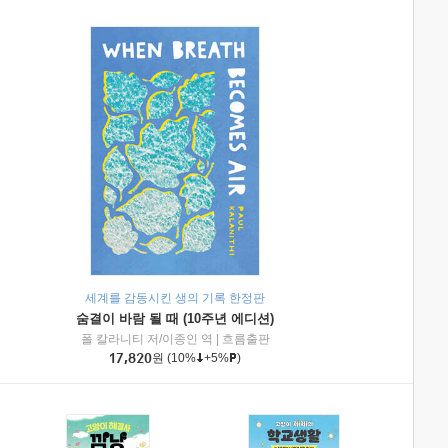
세계를 감동시킨 생의 기록 한정판
숨결이 바람 될 때 (10주년 에디션)
|
미래엔아이세움
폴 칼라니티 저/이종인 역
|
흐름출판
17,820
원
(10%
+5%
)