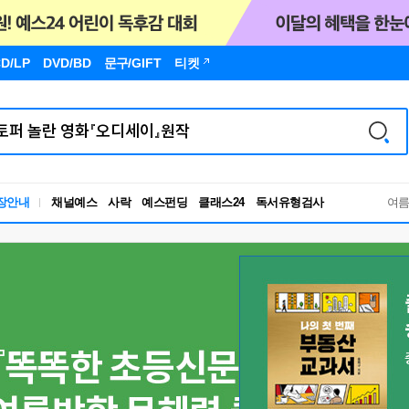
D/LP
DVD/BD
문구
/GIFT
티켓
독서유형검사
장안내
채널예스
사락
예스펀딩
클래스24
RBTI Lab
여
독서유형검사