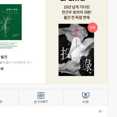
 발견
블래츨리 저/제효영 역
|
디플롯
0
원
BD
문구/GIFT
티켓
1
/5