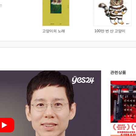
는
고양이의 노래
100만 번 산 고양이
관련상품