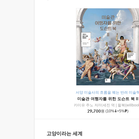
서양 미술사의 흐름을 꿰는 반려 미술
미술관 여행자를 위한 도슨트 북 II
카미유 주노 저/이세진 역
|
윌북(willboo
29,700
원
(10%
+5%
)
고양이라는 세계