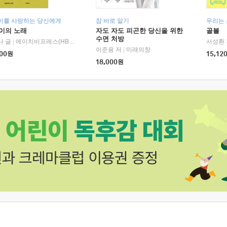
이를 사랑하는 당신에게
잠 바로 알기
우리는
이의 노래
자도 자도 피곤한 당신을 위한
골볼
수면 처방
나 글
|
에이치비프레스(HBPRESS)
서성환 
이준용 저
|
미래의창
00
원
15,12
18,000
원