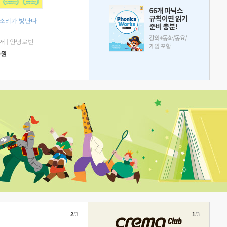
 소리가 빛난다
저
|
안녕로빈
0
원
2
/3
1
/3