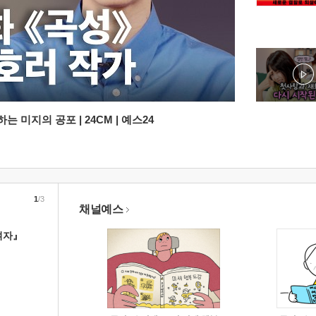
 미지의 공포 | 24CM | 예스24
1
/3
채널예스
여자』