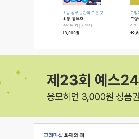
초등 공부 습관의 모든 것
고양
초등 공부력
고양
손병목 저
|
서유재
이미
18,000
원
19,8
크레마샵
화제의 책