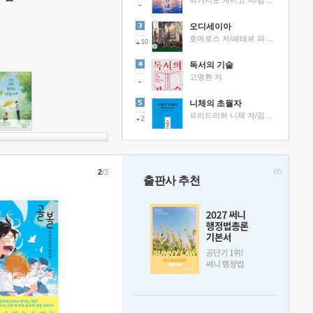
히가시노 게이고 저/김선영 역
오디세이아
호메로스 저/페테르 파울 루벤스 그림/박문재 역
10
독서의 기술
고명환 저
니체의 초월자
프리드리히 니체 저/김철 편역
2
2
/3
출판사 추천