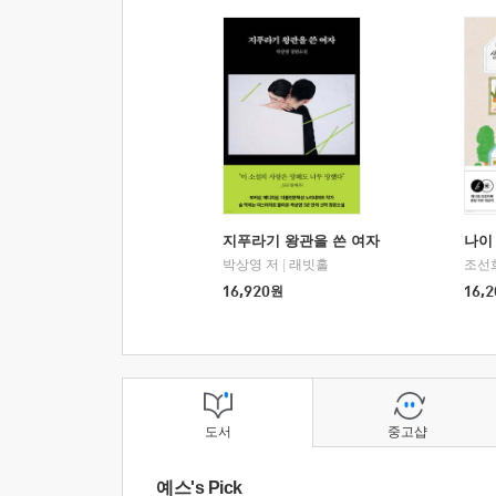
지푸라기 왕관을 쓴 여자
나이 
박상영 저
|
래빗홀
조선
16,920
원
16,2
도서
중고샵
예스's Pick