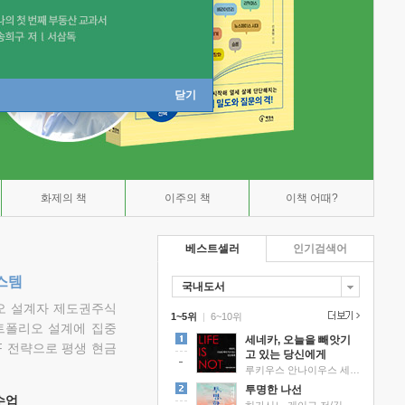
닫기
화제의 책
이주의 책
이책 어때?
베스트셀러
인기검색어
스템
국내도서
리오 설계자 제도권주식
1~5위
|
6~10위
트폴리오 설계에 집중
세네카, 오늘을 빼앗기
F 전략으로 평생 현금
고 있는 당신에게
루키우스 안나이우스 세네카 저/하와이 대저택 편역
투명한 나선
 수업