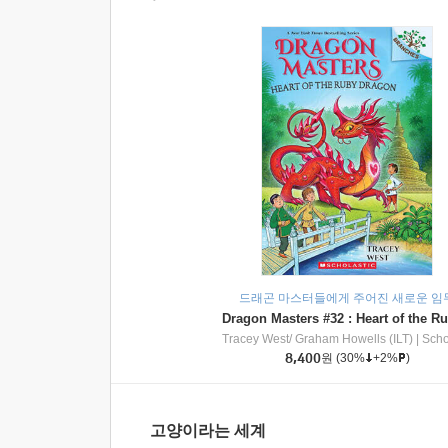
드래곤 마스터들에게 주어진 새로운 임
Tracey West/ Graham Howells (ILT)
|
Scholasti
8,400
원
(30%
+2%
)
고양이라는 세계