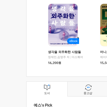
생각을 외주화한 사람들
머니
정재민,김영주 저
|
더스퀘어
16,200
원
15,5
도서
중고샵
예스's Pick