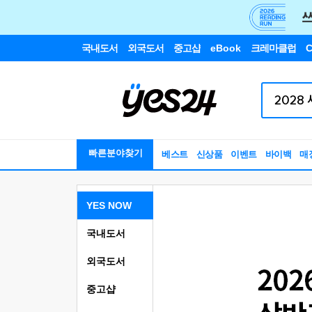
국내도서
외국도서
중고샵
eBook
크레마클럽
C
빠른분야찾기
베스트
신상품
이벤트
바이백
매
YES NOW
국내도서
외국도서
중고샵