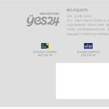
대표 : 김석환, 최세라
주소 : 서울시 영등포구 은행로 11,
사업자등록번호 : 229-81-37000 
이메일 : yes24help@yes24.c
Copyright ⓒ YES24 Corp. All Right