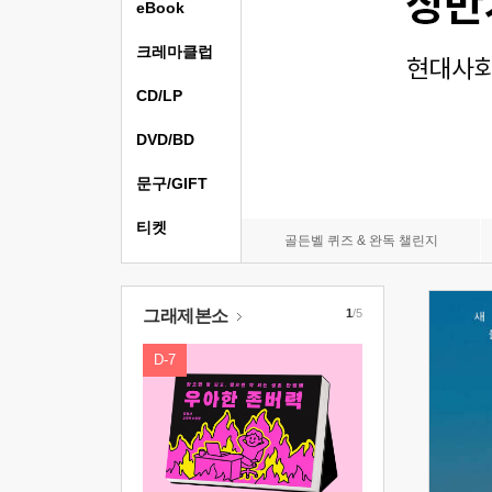
eBook
크레마클럽
CD/LP
DVD/BD
문구/GIFT
티켓
골든벨 퀴즈 & 완독 챌린지
그래제본소
1
/5
D-7