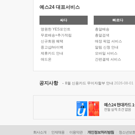
예스24 대표서비스
싸다
빠르다
영원한 YES포인트
총알배송
무료배송+추가적립
총알검색
신규회원 혜택
매장 픽업 서비스
중고샵/바이백
알림 신청 안내
제휴카드 안내
모바일 서비스
애드온
간편결제 서비스
공지사항
8월 신용카드 무이자할부 안내
2026-08-01
회사소개
인재채용
이용약관
개인정보처리방침
청소년보