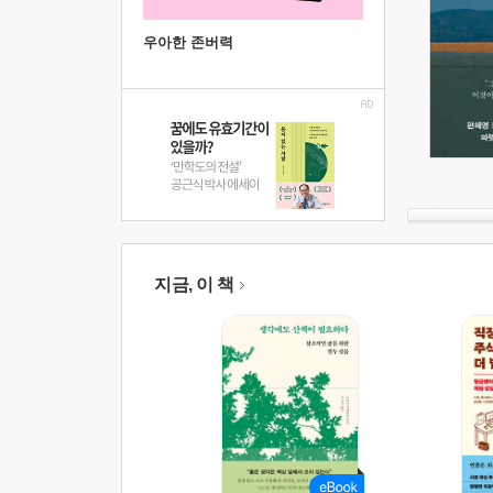
우아한 존버력
지금, 이 책