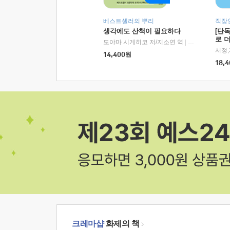
베스트셀러의 뿌리
직장
생각에도 산책이 필요하다
[단
로 
도야마 시게히코 저/지소연 역
|
알에이치코리아(
14,400
원
18,4
크레마샵
화제의 책