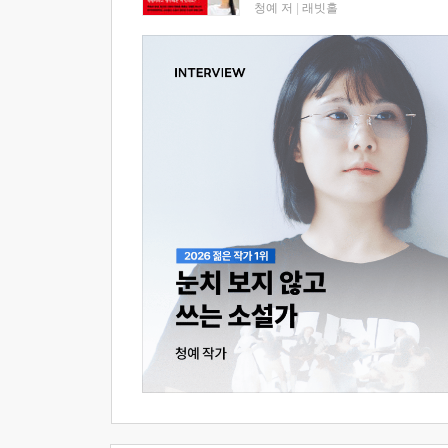
청예 저
|
래빗홀