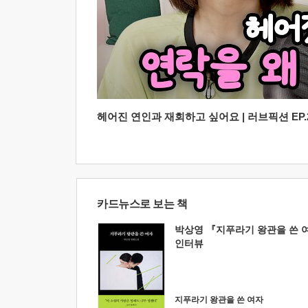
헤어진 연인과 재회하고 싶어요 | 러브픽션 EP.2
카드뉴스로 보는 책
박상영 『지푸라기 왕관을 쓴 
인터뷰
지푸라기 왕관을 쓴 여자