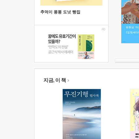
추억이 퐁퐁 도넛 빵집
지금, 이 책