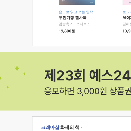
손으로 읽고 쓰는 명작
로그
무진기행 필사북
AI
김승옥 저
|
스타북스
김혜
19,800
원
13,5
크레마샵
화제의 책