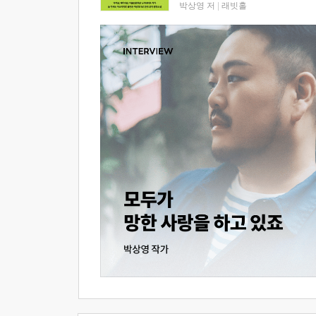
박상영 저
|
래빗홀