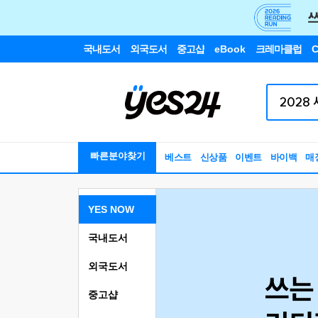
국내도서
외국도서
중고샵
eBook
크레마클럽
C
빠른분야찾기
베스트
신상품
이벤트
바이백
매
YES NOW
국내도서
외국도서
중고샵