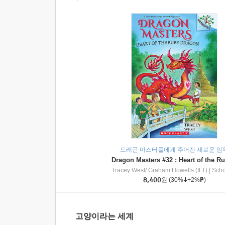
드래곤 마스터들에게 주어진 새로운 임
Tracey West/ Graham Howells (ILT)
|
Scholasti
8,400
원
(30%
+2%
)
고양이라는 세계