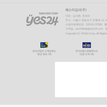
대표 : 김석환, 최세라
주소 : 서울시 영등포구 은행로 11,
사업자등록번호 : 229-81-37000 
이메일 : yes24help@yes24.c
Copyright ⓒ YES24 Corp. All Right