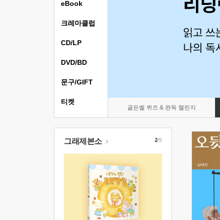
eBook
크레마클럽
CD/LP
DVD/BD
문구/GIFT
티켓
골든벨 퀴즈 & 완독 챌린지
그래제본소
2
/5