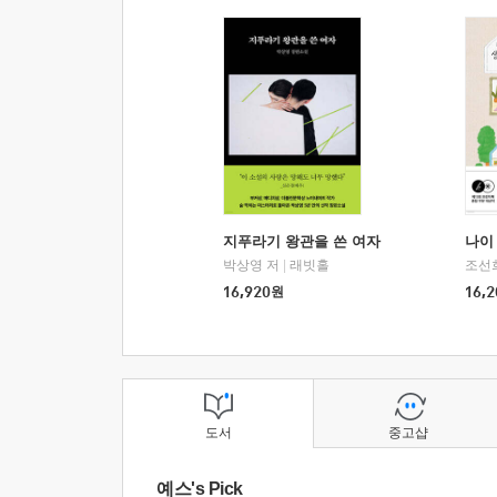
지푸라기 왕관을 쓴 여자
나이 
박상영 저
|
래빗홀
조선
16,920
원
16,2
도서
중고샵
예스's Pick