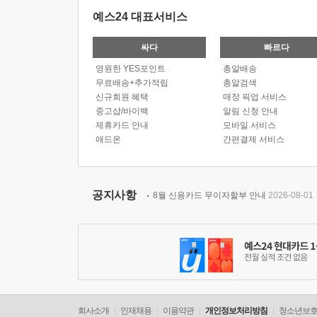
예스24 대표서비스
싸다
빠르다
영원한 YES포인트
총알배송
무료배송+추가적립
총알검색
신규회원 혜택
매장 픽업 서비스
중고샵/바이백
알림 신청 안내
제휴카드 안내
모바일 서비스
애드온
간편결제 서비스
공지사항
8월 신용카드 무이자할부 안내
2026-08-01
회사소개
인재채용
이용약관
개인정보처리방침
청소년보