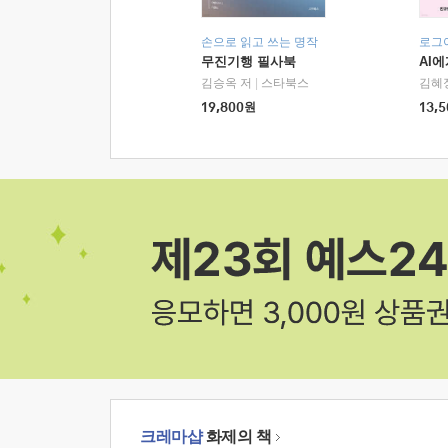
손으로 읽고 쓰는 명작
로그
무진기행 필사북
AI
김승옥 저
|
스타북스
김혜
19,800
원
13,5
크레마샵
화제의 책