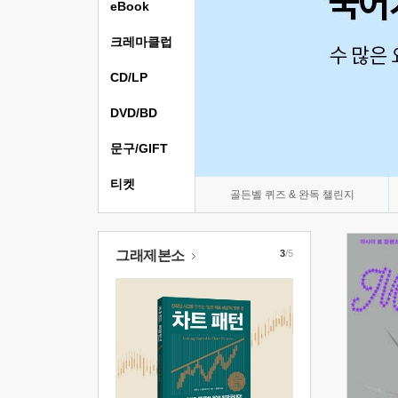
eBook
크레마클럽
CD/LP
DVD/BD
문구/GIFT
티켓
골든벨 퀴즈 & 완독 챌린지
그래제본소
3
/5