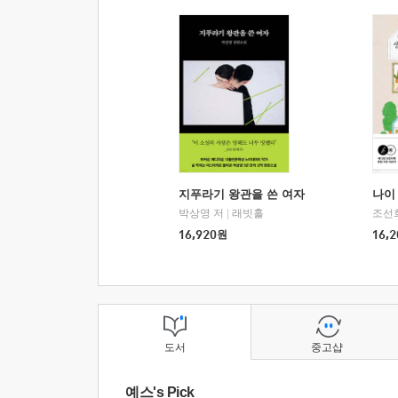
지푸라기 왕관을 쓴 여자
나이 
박상영 저
|
래빗홀
조선
16,920
원
16,2
도서
중고샵
예스's Pick