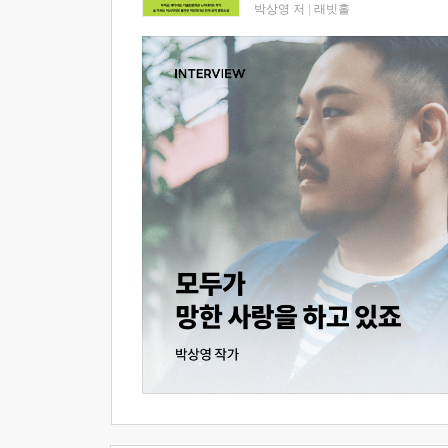
박상영 저
|
래빗홀