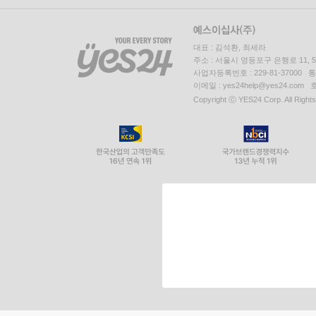
대표 : 김석환, 최세라
주소 : 서울시 영등포구 은행로 11,
사업자등록번호 : 229-81-37000 
이메일 : yes24help@yes24.c
Copyright ⓒ YES24 Corp. All Right