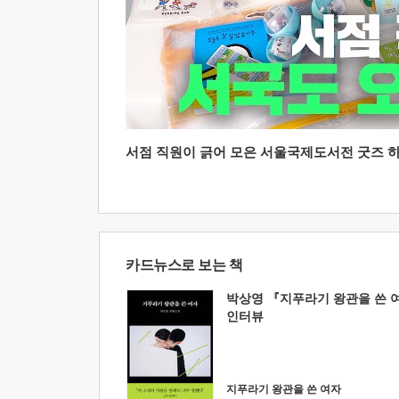
서점 직원이 긁어 모은 서울국제도서전 굿즈 하울
카드뉴스로 보는 책
박상영 『지푸라기 왕관을 쓴 
인터뷰
지푸라기 왕관을 쓴 여자