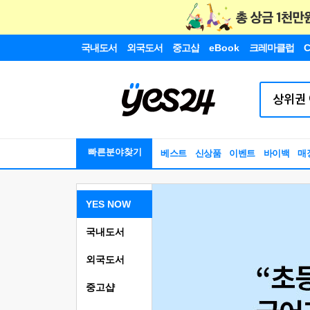
국내도서
외국도서
중고샵
eBook
크레마클럽
C
빠른분야찾기
베스트
신상품
이벤트
바이백
매
YES NOW
국내도서
외국도서
중고샵