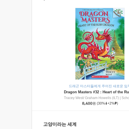
드래곤 마스터들에게 주어진 새로운 임
Tracey West/ Graham Howells (ILT)
|
Scholasti
8,400
원
(30%
+2%
)
고양이라는 세계