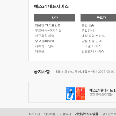
예스24 대표서비스
싸다
빠르다
영원한 YES포인트
총알배송
무료배송+추가적립
총알검색
신규회원 혜택
매장 픽업 서비스
중고샵/바이백
알림 신청 안내
제휴카드 안내
모바일 서비스
애드온
간편결제 서비스
공지사항
8월 신용카드 무이자할부 안내
2026-08-01
회사소개
인재채용
이용약관
개인정보처리방침
청소년보