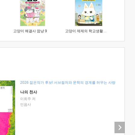
고양이 해결사 깜냥 9
고양이 제제의 학교생활 1 : 초등학생이 이렇게 힘들 줄이야
2026 젊은작가 후보! 서브컬처와 문학의 경계를 허무는 사랑
나의 천사
이희주 저
민음사