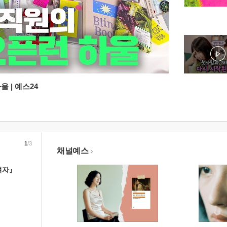
 | 예스24
1
/3
채널예스
여자』