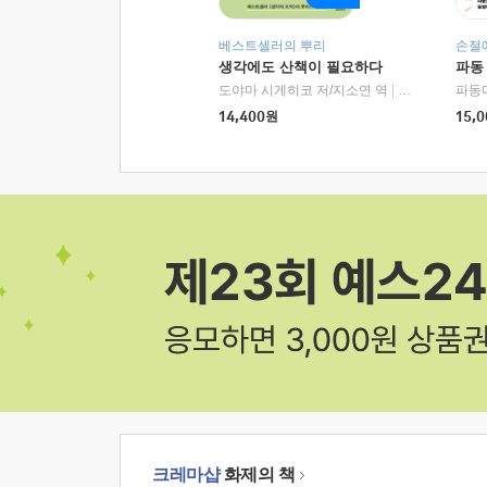
베스트셀러의 뿌리
손절
생각에도 산책이 필요하다
파동
도야마 시게히코 저/지소연 역
|
알에이치코리아(
파동
14,400
원
15,0
크레마샵
화제의 책