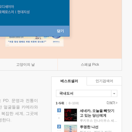
닫기
고양이의 날
스페셜 Pick
베스트셀러
인기검색어
국내도서
 PD. 문명과 전통이
1~5위
|
6~10위
한 얼굴들을 카메라와
세네카, 오늘을 빼앗기
 복잡한 세계, 그곳에
고 있는 당신에게
명한다.
루키우스 안나이우스 세네카 저/하와이 대저택 편역
투명한 나선