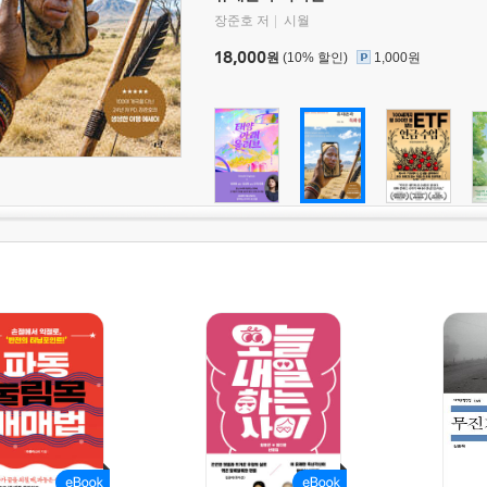
장준호 저
시월
18,000
원
(10% 할인)
1,000원