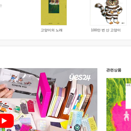
는
고양이의 노래
100만 번 산 고양이
관련상품