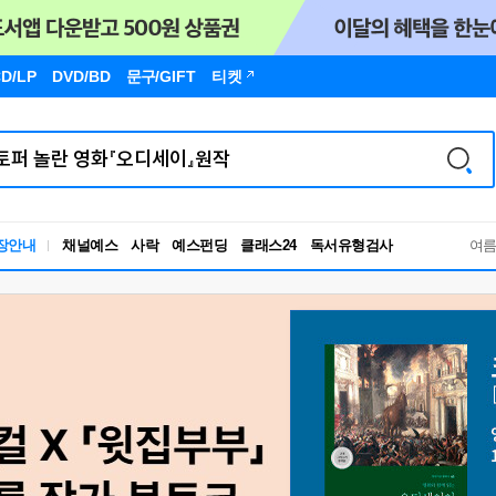
D/LP
DVD/BD
문구
/GIFT
티켓
독서유형검사
장안내
채널예스
사락
예스펀딩
클래스24
RBTI Lab
여
독서유형검사