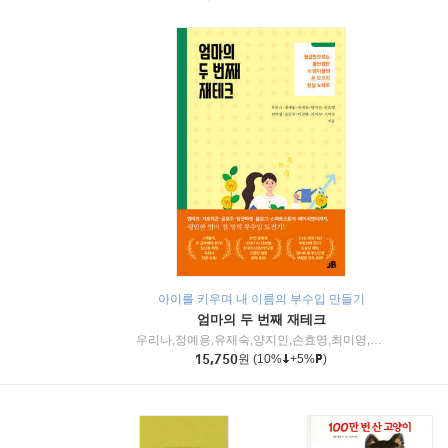
아이를 키우며 내 이름의 부수입 만들기
엄마의 두 번째 재테크
우리나,정예용,유재숙,양지인,손효영,최미영,조민주,이진현,차미숙,서미숙 저
15,750
원
(10%
+5%
)