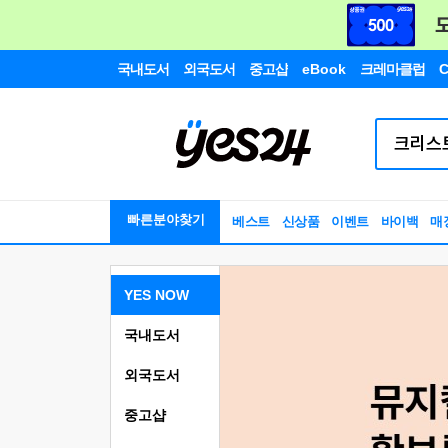
국내도서
외국도서
중고샵
eBook
크레마클럽
C
빠른분야찾기
베스트
신상품
이벤트
바이백
매
YES NOW
국내도서
외국도서
중고샵