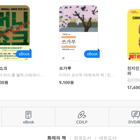
쇼크
쓰가루
진지인
피
제이미 러시,톰 올릭,스테파니 플랜더스 편저/임경은 역/박정호 감수
다자이 오사무 저/유숙자 역
|
교보문고
|
민음사
김지인(
00
원
9,100
원
17,60
eBook
CD/LP
DVD/
화제의 책
외국도서
세트도서