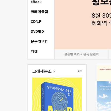
eBook
크레마클럽
CD/LP
DVD/BD
문구/GIFT
티켓
골든벨 퀴즈 & 완독 챌린지
그래제본소
3
/5