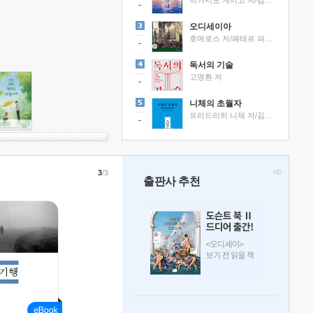
히가시노 게이고 저/김선영 역
오디세이아
호메로스 저/페테르 파울 루벤스 그림/박문재 역
독서의 기술
고명환 저
니체의 초월자
프리드리히 니체 저/김철 편역
3
/3
출판사 추천