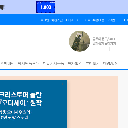
로그인
회원가입
마이페이지
카트
주문/배송
고객센터
Gl
름방학혜택
예사단독판매
이달의사은품
특가할인
추천도서
대량/법인