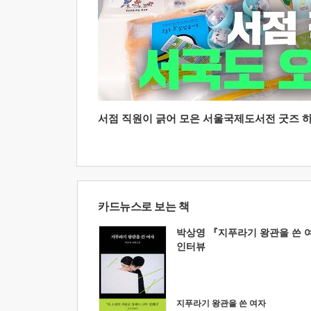
서점 직원이 긁어 모은 서울국제도서전 굿즈 하울
카드뉴스로 보는 책
박상영 『지푸라기 왕관을 쓴 
인터뷰
지푸라기 왕관을 쓴 여자