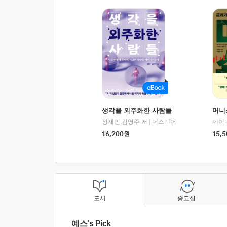
생각을 외주화한 사람들
머니
정재민,김영주 저
|
더스퀘어
16,200
원
15,5
도서
중고샵
예스's Pick