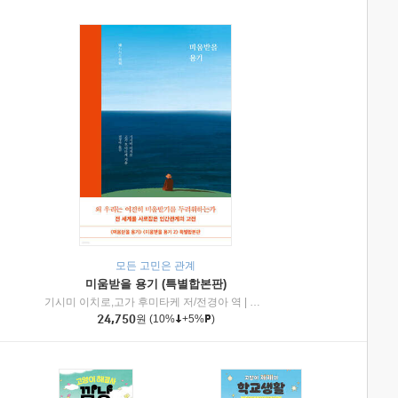
모든 고민은 관계
미움받을 용기 (특별합본판)
기시미 이치로,고가 후미타케 저/전경아 역
|
제이브리즈북스
|
인플루엔셜
24,750
원
(10%
+5%
)