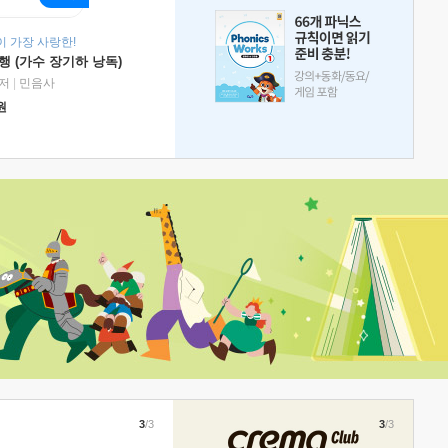
 가장 사랑한!
 (가수 장기하 낭독)
저
|
민음사
원
3
/3
3
/3