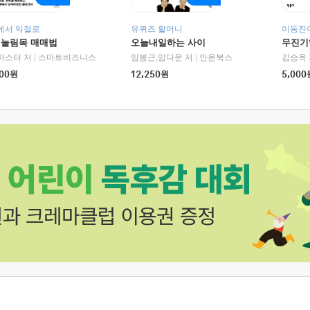
에서 익절로
유퀴즈 할머니
이동진이
 눌림목 매매법
오늘내일하는 사이
무진기행
RHK)
마스터 저
|
스마트비즈니스
임봉근,임다운 저
|
안온북스
김승옥 
00
원
12,250
원
5,000