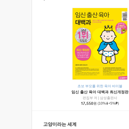
초보 부모를 위한 육아 바이블
임신 출산 육아 대백과 최신개정판
편집부 저
|
삼성출판사
17,550
원
(10%
+5%
)
고양이라는 세계