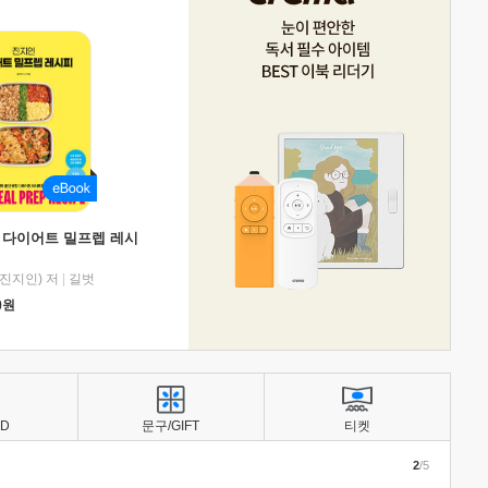
 다이어트 밀프렙 레시
진지인) 저
|
길벗
0
원
BD
문구/GIFT
티켓
2
/5