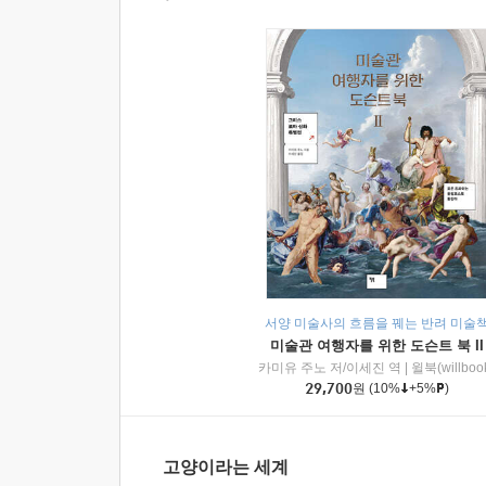
서양 미술사의 흐름을 꿰는 반려 미술
미술관 여행자를 위한 도슨트 북 II
카미유 주노 저/이세진 역
|
윌북(willboo
29,700
원
(10%
+5%
)
고양이라는 세계