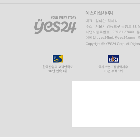
대표 : 김석환, 최세라
주소 : 서울시 영등포구 은행로 11,
사업자등록번호 : 229-81-37000 
이메일 : yes24help@yes24.c
Copyright ⓒ YES24 Corp. All Right