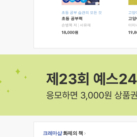
초등 공부 습관의 모든 것
고양
초등 공부력
고양
손병목 저
|
서유재
이미
18,000
원
19,8
크레마샵
화제의 책