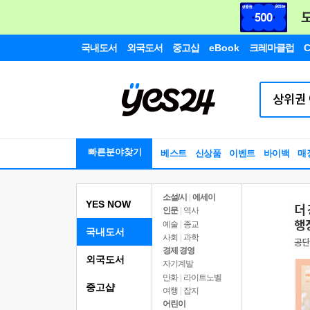
국내도서
외국도서
중고샵
eBook
크레마클럽
C
빠른분야찾기
베스트
신상품
이벤트
바이백
매
소설/시
|
에세이
YES NOW
인문
|
역사
예술
|
종교
국내도서
사회
|
과학
경제 경영
외국도서
자기계발
만화
|
라이트노벨
중고샵
여행
|
잡지
어린이