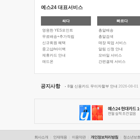
예스24 대표서비스
싸다
빠르다
영원한 YES포인트
총알배송
무료배송+추가적립
총알검색
신규회원 혜택
매장 픽업 서비스
중고샵/바이백
알림 신청 안내
제휴카드 안내
모바일 서비스
애드온
간편결제 서비스
공지사항
8월 신용카드 무이자할부 안내
2026-08-01
회사소개
인재채용
이용약관
개인정보처리방침
청소년보