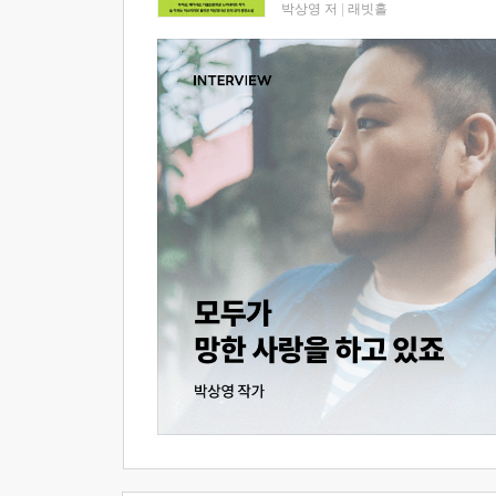
박상영 저
|
래빗홀