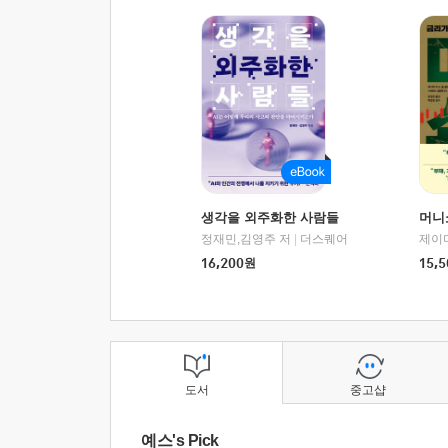
생각을 외주화한 사람들
머니
정재민,김영주 저
|
더스퀘어
16,200
원
15,5
도서
중고샵
예스's Pick