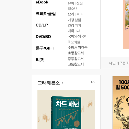
eBook
유아
|
전집
청소년
크레마클럽
요리
|
육아
가정 살림
CD/LP
건강 취미
대학교재
DVD/BD
국어와 외국어
IT 모바일
수험서 자격증
문구/GIFT
초등참고서
중등참고서
티켓
나민애 7문 
고등참고서
그래제본소
1
/5