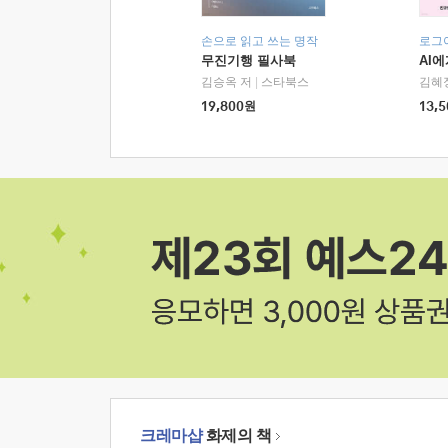
손으로 읽고 쓰는 명작
로그
무진기행 필사북
AI
김승옥 저
|
스타북스
김혜
19,800
원
13,5
크레마샵
화제의 책