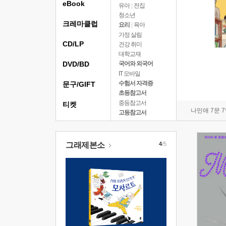
eBook
유아
|
전집
청소년
크레마클럽
요리
|
육아
가정 살림
CD/LP
건강 취미
대학교재
DVD/BD
국어와 외국어
IT 모바일
수험서 자격증
문구/GIFT
초등참고서
중등참고서
티켓
나민애 7문 
고등참고서
그래제본소
4
/5