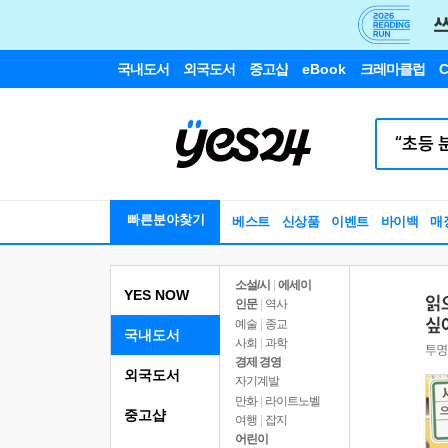
국내도서
외국도서
중고샵
eBook
크레마클럽
C
빠른분야찾기
베스트
신상품
이벤트
바이백
매
소설/시
|
에세이
YES NOW
인문
|
역사
예술
|
종교
국내도서
사회
|
과학
경제 경영
외국도서
자기계발
만화
|
라이트노벨
중고샵
여행
|
잡지
어린이