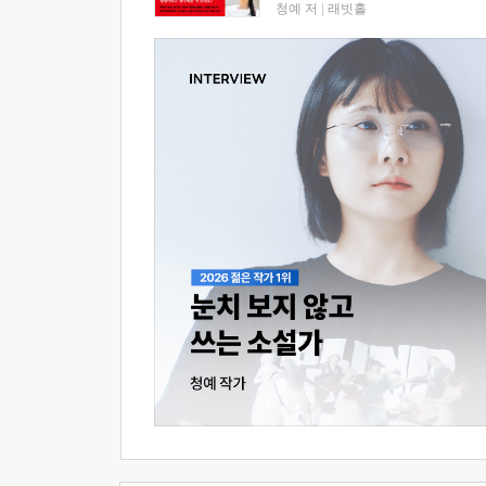
청예 저
|
래빗홀