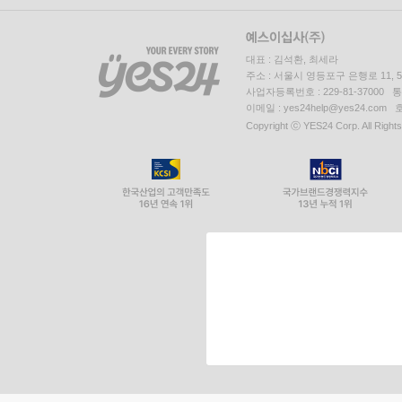
대표 : 김석환, 최세라
주소 : 서울시 영등포구 은행로 11,
사업자등록번호 : 229-81-37000 
이메일 : yes24help@yes24.c
Copyright ⓒ YES24 Corp. All Right