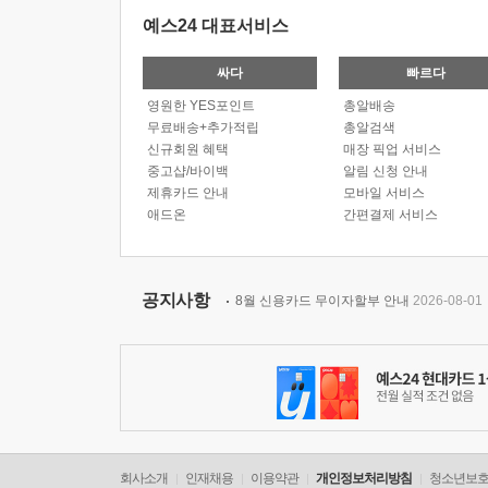
예스24 대표서비스
싸다
빠르다
영원한 YES포인트
총알배송
무료배송+추가적립
총알검색
신규회원 혜택
매장 픽업 서비스
중고샵/바이백
알림 신청 안내
제휴카드 안내
모바일 서비스
애드온
간편결제 서비스
공지사항
8월 신용카드 무이자할부 안내
2026-08-01
회사소개
인재채용
이용약관
개인정보처리방침
청소년보