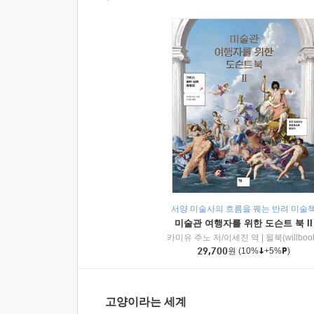
서양 미술사의 흐름을 꿰는 반려 미술
미술관 여행자를 위한 도슨트 북 II
카미유 주노 저/이세진 역
|
윌북(willboo
29,700
원
(10%
+5%
)
고양이라는 세계