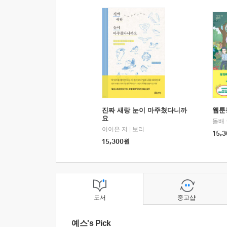
진짜 새랑 눈이 마주쳤다니까
웹툰
요
돌배
이이은 저
|
보리
15,3
15,300
원
도서
중고샵
예스's Pick