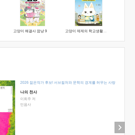
고양이 해결사 깜냥 9
고양이 제제의 학교생활 1 : 초등학생이 이렇게 힘들 줄이야
2026 젊은작가 후보! 서브컬처와 문학의 경계를 허무는 사랑
나의 천사
이희주 저
민음사