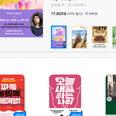
김초엽 저
자이언트북스
17,820
원
(10% 할인)
990원