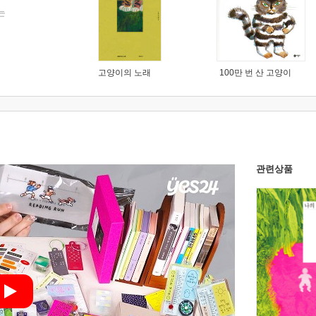
는
고양이의 노래
100만 번 산 고양이
관련상품