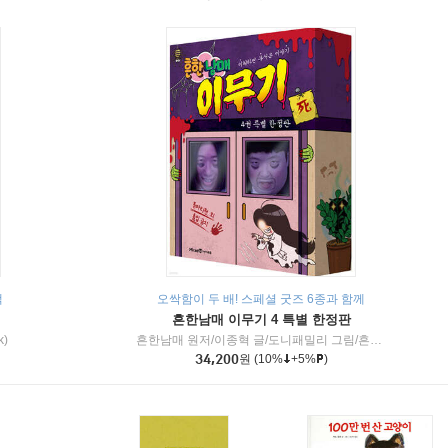
책
오싹함이 두 배! 스페셜 굿즈 6종과 함께
흔한남매 이무기 4 특별 한정판
k)
흔한남매 원저/이종혁 글/도니패밀리 그림/흔한컴퍼니 감수
34,200
원
(10%
+5%
)