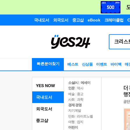
국내도서
외국도서
중고샵
eBook
크레마클럽
C
빠른분야찾기
베스트
신상품
이벤트
바이백
매
소설/시
|
에세이
YES NOW
인문
|
역사
예술
|
종교
국내도서
사회
|
과학
경제 경영
외국도서
자기계발
만화
|
라이트노벨
중고샵
여행
|
잡지
어린이