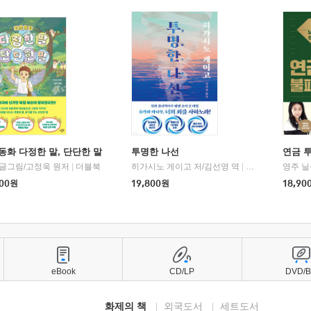
동화 다정한 말, 단단한 말
투명한 나선
연금 
 글그림/고정욱 원저
|
더블북
히가시노 게이고 저/김선영 역
|
북다
영주 닐
00
원
19,800
원
18,90
eBook
CD/LP
DVD/
화제의 책
외국도서
세트도서