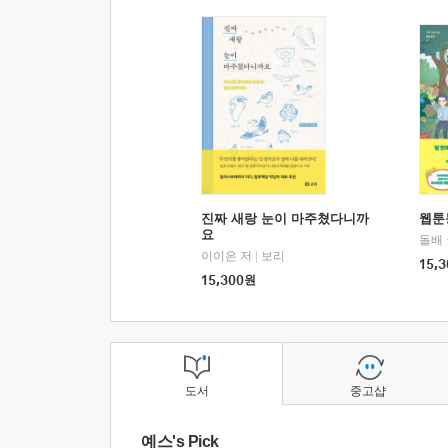
진짜 새랑 눈이 마주쳤다니까
웹툰
요
돌배
이이은 저
|
보리
15,3
15,300
원
도서
중고샵
예스's Pick