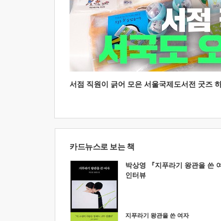
서점 직원이 긁어 모은 서울국제도서전 굿즈 하울
카드뉴스로 보는 책
박상영 『지푸라기 왕관을 쓴 
인터뷰
지푸라기 왕관을 쓴 여자