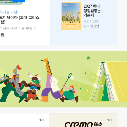
 개봉 기념!
 오디세이아 (고대 그리스
본)
호메로스 저/페테르 파울 루벤스 그림/박문재 역
|
현대지성
0
원
1
/3
2
/3