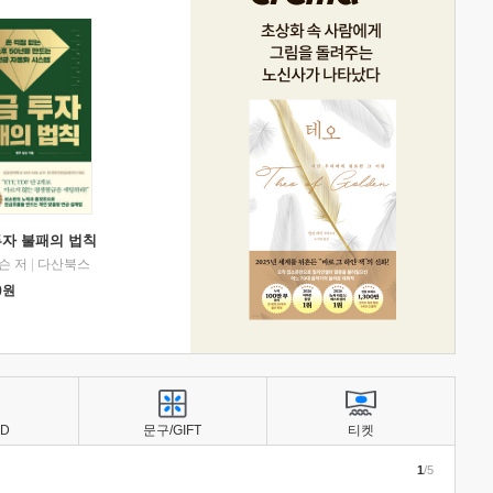
투자 불패의 법칙
슨 저
|
다산북스
0
원
BD
문구/GIFT
티켓
1
/5