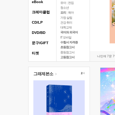
eBook
유아
|
전집
청소년
크레마클럽
요리
|
육아
가정 살림
CD/LP
건강 취미
대학교재
DVD/BD
국어와 외국어
IT 모바일
수험서 자격증
문구/GIFT
초등참고서
중등참고서
티켓
나민애 7문 
고등참고서
그래제본소
2
/4