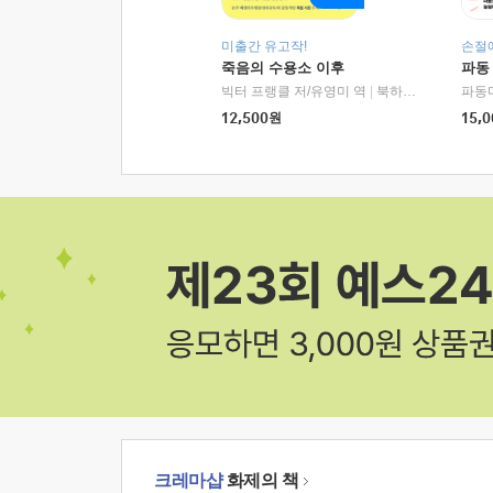
미출간 유고작!
손절
죽음의 수용소 이후
파동
빅터 프랭클 저/유영미 역
|
북하우스
파동
12,500
원
15,0
크레마샵
화제의 책