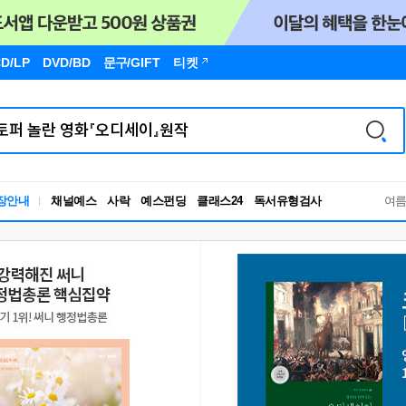
D/LP
DVD/BD
문구
/GIFT
티켓
독서유형검사
장안내
채널예스
사락
예스펀딩
클래스24
RBTI Lab
여
독서유형검사