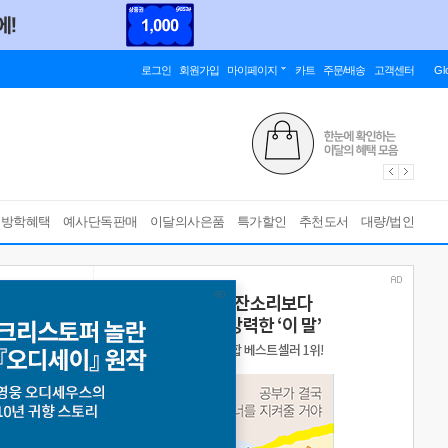
로그인
회원가입
마이페이지
카트
주문/배송
고객센터
Gl
름방학혜택
예사단독판매
이달의사은품
특가할인
추천도서
대량/법인