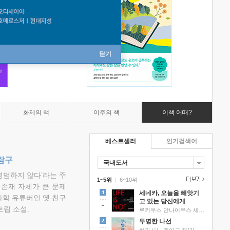
닫기
화제의 책
이주의 책
이책 어때?
베스트셀러
인기검색어
탐구
국내도서
평범하지 않다’라는 주
1~5위
|
6~10위
 존재 자체가 큰 문제
세네카, 오늘을 빼앗기
과학 유튜버인 옛 친구
고 있는 당신에게
립 소설.
루키우스 안나이우스 세네카 저/하와이 대저택 편역
투명한 나선