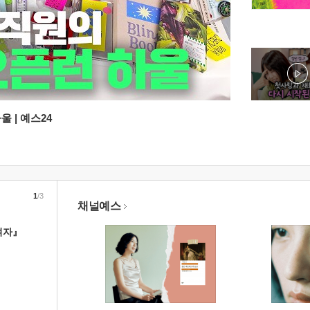
 | 예스24
1
/3
채널예스
여자』