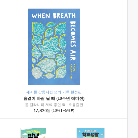
세계를 감동시킨 생의 기록 한정판
숨결이 바람 될 때 (10주년 에디션)
|
미래엔아이세움
폴 칼라니티 저/이종인 역
|
흐름출판
17,820
원
(10%
+5%
)