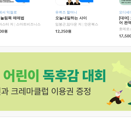
에서 익절로
유퀴즈 할머니
오디세이
 눌림목 매매법
오늘내일하는 사이
[대여]
어 완역
마스터 저
|
스마트비즈니스
임봉근,임다운 저
|
안온북스
00
원
12,250
원
17,50