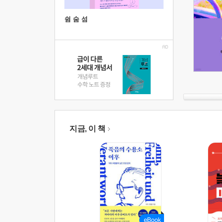
쉼 숨 섬
지금, 이 책