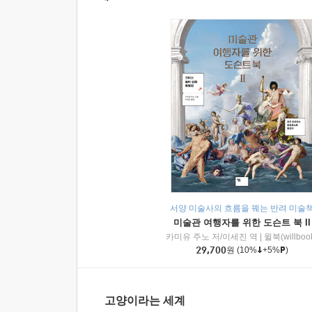
서양 미술사의 흐름을 꿰는 반려 미술
미술관 여행자를 위한 도슨트 북 II
카미유 주노 저/이세진 역
|
윌북(willboo
29,700
원
(10%
+5%
)
고양이라는 세계