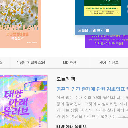
오늘은 그만 보기
7답
여름방학 클래스24
MD 추천
HOT! 이벤트
오늘의 책
영혼과 인간 존재에 관한 김초엽표 
신을 믿는 수녀 이레 앞에 ‘당신의 뇌는 
장이 떨어진다. 그것이 사실이라면 자기
가 되는 상황. 자신의 과거를 찾기 위해 
와 함께 여정을 나서면서 펼쳐지는 로드트
태양 아래 올리브