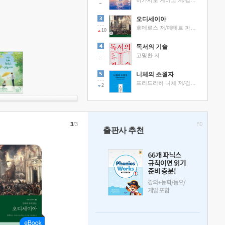
히가시노 게이고 저/김선영 역
오디세이아
호메로스 저/페테르 파울 루벤스 그림/박문재 역
10
독서의 기술
고명환 저
니체의 초월자
프리드리히 니체 저/김철 편역
2
3
/3
출판사 추천