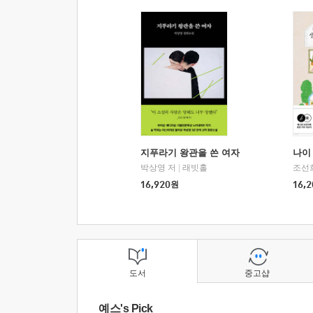
지푸라기 왕관을 쓴 여자
나이 
박상영 저
|
래빗홀
조선
16,920
원
16,2
도서
중고샵
예스's Pick