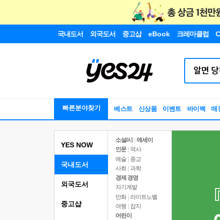
국내도서
외국도서
중고샵
eBook
크레마클럽
C
빠른분야찾기
베스트
신상품
이벤트
바이백
매
소설/시
|
에세이
YES NOW
인문
|
역사
예술
|
종교
국내도서
사회
|
과학
경제 경영
외국도서
자기계발
만화
|
라이트노벨
중고샵
여행
|
잡지
어린이