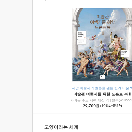
서양 미술사의 흐름을 꿰는 반려 미술
미술관 여행자를 위한 도슨트 북 II
카미유 주노 저/이세진 역
|
윌북(willboo
29,700
원
(10%
+5%
)
고양이라는 세계