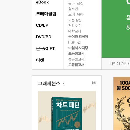
eBook
유아
|
전집
청소년
크레마클럽
요리
|
육아
가정 살림
CD/LP
건강 취미
대학교재
DVD/BD
국어와 외국어
IT 모바일
수험서 자격증
문구/GIFT
초등참고서
중등참고서
티켓
나민애 7문 
고등참고서
그래제본소
4
/5