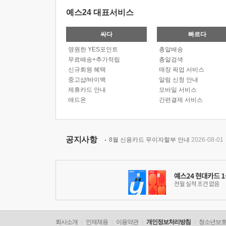
예스24 대표서비스
싸다
빠르다
영원한 YES포인트
총알배송
무료배송+추가적립
총알검색
신규회원 혜택
매장 픽업 서비스
중고샵/바이백
알림 신청 안내
제휴카드 안내
모바일 서비스
애드온
간편결제 서비스
공지사항
8월 신용카드 무이자할부 안내
2026-08-01
회사소개
인재채용
이용약관
개인정보처리방침
청소년보