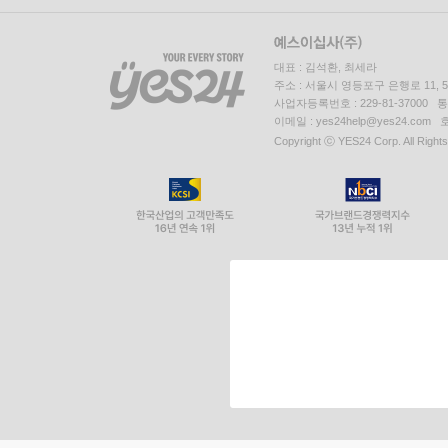
대표 : 김석환, 최세라
주소 : 서울시 영등포구 은행로 11,
사업자등록번호 : 229-81-37000 
이메일 : yes24help@yes24.c
Copyright ⓒ YES24 Corp. All Right