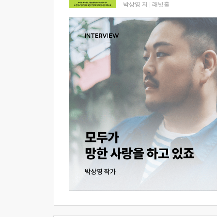
박상영 저
|
래빗홀