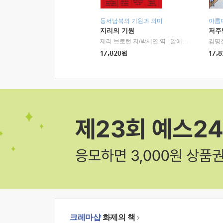
동서남북의 기원과 의미
아름
지리의 기원
저주
제리 브로턴 저/박세연 역
|
알에이치코리아(RHK)
김명
17,820
원
17,8
크레마샵
화제의 책