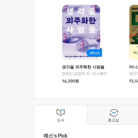
생각을 외주화한 사람들
머니
정재민,김영주 저
|
더스퀘어
16,200
원
15,5
도서
중고샵
예스's Pick