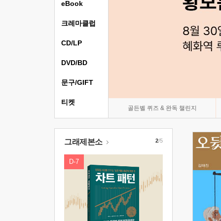
eBook
크레마클럽
CD/LP
DVD/BD
문구/GIFT
티켓
골든벨 퀴즈 & 완독 챌린지
그래제본소
2
/5
D-7