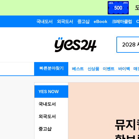
국내도서
외국도서
중고샵
eBook
크레마클럽
C
빠른분야찾기
베스트
신상품
이벤트
바이백
매
YES NOW
국내도서
외국도서
중고샵