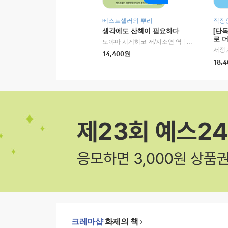
베스트셀러의 뿌리
직장
생각에도 산책이 필요하다
[단
로 
도야마 시게히코 저/지소연 역
|
알에이치코리아(
14,400
원
18,4
크레마샵
화제의 책