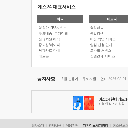
예스24 대표서비스
싸다
빠르다
영원한 YES포인트
총알배송
무료배송+추가적립
총알검색
신규회원 혜택
매장 픽업 서비스
중고샵/바이백
알림 신청 안내
제휴카드 안내
모바일 서비스
애드온
간편결제 서비스
공지사항
8월 신용카드 무이자할부 안내
2026-08-01
회사소개
인재채용
이용약관
개인정보처리방침
청소년보