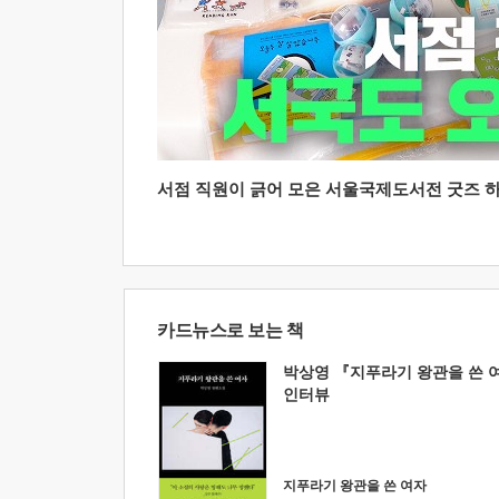
서점 직원이 긁어 모은 서울국제도서전 굿즈 하울
카드뉴스로 보는 책
박상영 『지푸라기 왕관을 쓴 
인터뷰
지푸라기 왕관을 쓴 여자