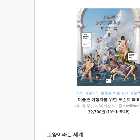
서양 미술사의 흐름을 꿰는 반려 미술
미술관 여행자를 위한 도슨트 북 II
카미유 주노 저/이세진 역
|
윌북(willboo
29,700
원
(10%
+5%
)
고양이라는 세계