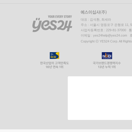
대표 : 김석환, 최세라
주소 : 서울시 영등포구 은행로 11,
사업자등록번호 : 229-81-37000 
이메일 : yes24help@yes24.c
Copyright ⓒ YES24 Corp. All Right