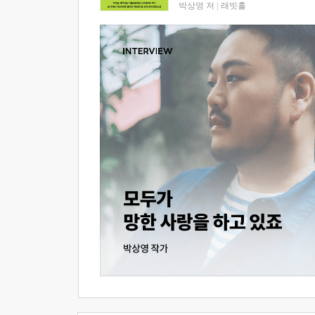
박상영 저
|
래빗홀