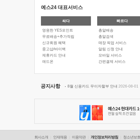
예스24 대표서비스
싸다
빠르다
영원한 YES포인트
총알배송
무료배송+추가적립
총알검색
신규회원 혜택
매장 픽업 서비스
중고샵/바이백
알림 신청 안내
제휴카드 안내
모바일 서비스
애드온
간편결제 서비스
공지사항
8월 신용카드 무이자할부 안내
2026-08-01
회사소개
인재채용
이용약관
개인정보처리방침
청소년보