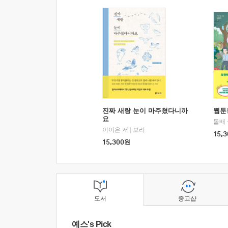
진짜 새랑 눈이 마주쳤다니까
웹툰
요
돌배
이이은 저
|
보리
15,3
15,300
원
도서
중고샵
예스's Pick