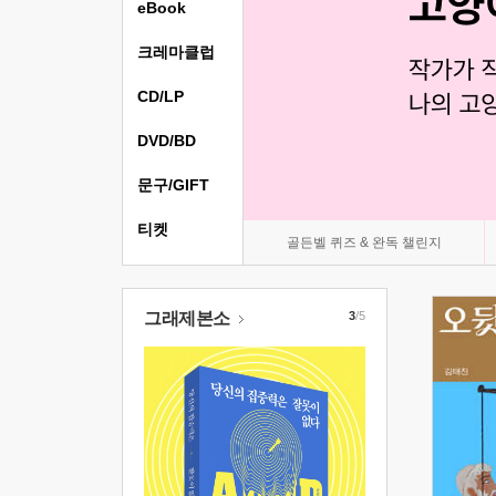
eBook
크레마클럽
CD/LP
DVD/BD
문구/GIFT
티켓
골든벨 퀴즈 & 완독 챌린지
그래제본소
3
/5