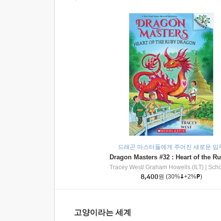
드래곤 마스터들에게 주어진 새로운 임
Tracey West/ Graham Howells (ILT)
|
Scholasti
8,400
원
(30%
+2%
)
고양이라는 세계