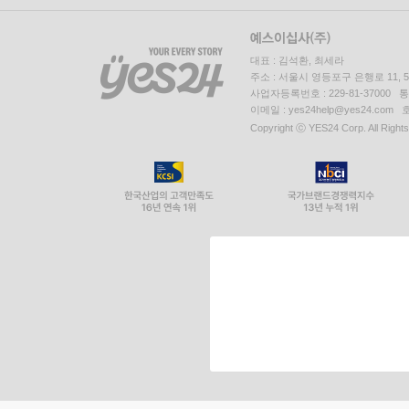
대표 : 김석환, 최세라
주소 : 서울시 영등포구 은행로 11,
사업자등록번호 : 229-81-37000 
이메일 : yes24help@yes24.c
Copyright ⓒ YES24 Corp. All Right