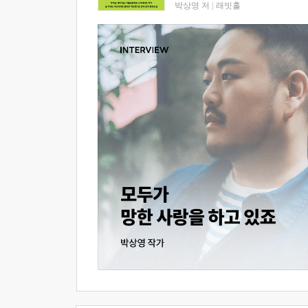
박상영 저
|
래빗홀