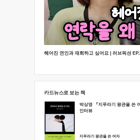
헤어진 연인과 재회하고 싶어요 | 러브픽션 EP.2
카드뉴스로 보는 책
박상영 『지푸라기 왕관을 쓴 
인터뷰
지푸라기 왕관을 쓴 여자