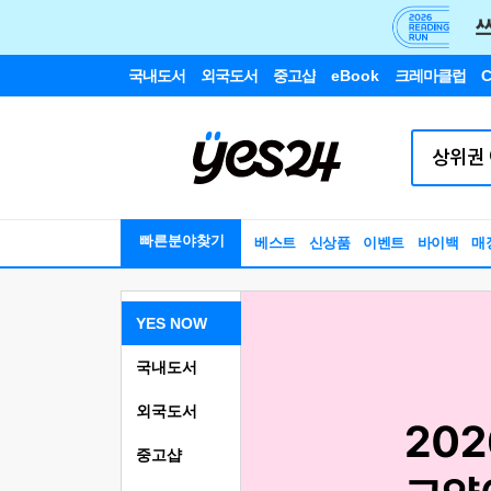
국내도서
외국도서
중고샵
eBook
크레마클럽
C
빠른분야찾기
베스트
신상품
이벤트
바이백
매
YES NOW
국내도서
외국도서
중고샵