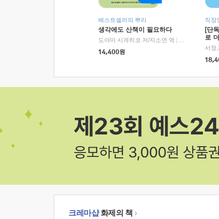
베스트셀러의 뿌리
직장
생각에도 산책이 필요하다
[단
로 
도야마 시게히코 저/지소연 역
|
알에이치코리아(
14,400
원
18,4
크레마샵
화제의 책