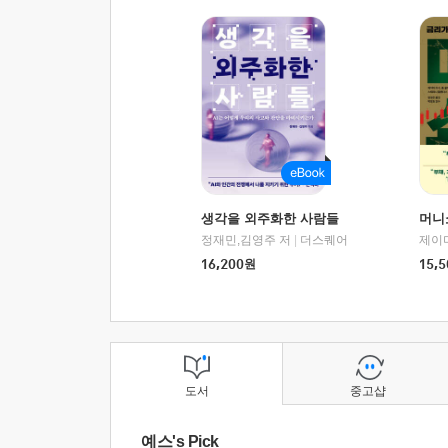
생각을 외주화한 사람들
머니
정재민,김영주 저
|
더스퀘어
16,200
원
15,5
도서
중고샵
예스's Pick