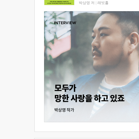
박상영 저
|
래빗홀