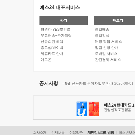
예스24 대표서비스
싸다
빠르다
영원한 YES포인트
총알배송
무료배송+추가적립
총알검색
신규회원 혜택
매장 픽업 서비스
중고샵/바이백
알림 신청 안내
제휴카드 안내
모바일 서비스
애드온
간편결제 서비스
공지사항
8월 신용카드 무이자할부 안내
2026-08-01
회사소개
인재채용
이용약관
개인정보처리방침
청소년보