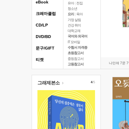
eBook
유아
|
전집
청소년
크레마클럽
요리
|
육아
가정 살림
CD/LP
건강 취미
대학교재
DVD/BD
국어와 외국어
IT 모바일
수험서 자격증
문구/GIFT
초등참고서
중등참고서
티켓
나민애 7문 
고등참고서
그래제본소
4
/5