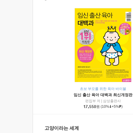
초보 부모를 위한 육아 바이블
임신 출산 육아 대백과 최신개정판
편집부 저
|
삼성출판사
17,550
원
(10%
+5%
)
고양이라는 세계