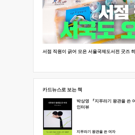
서점 직원이 긁어 모은 서울국제도서전 굿즈 하울
카드뉴스로 보는 책
박상영 『지푸라기 왕관을 쓴 
인터뷰
지푸라기 왕관을 쓴 여자