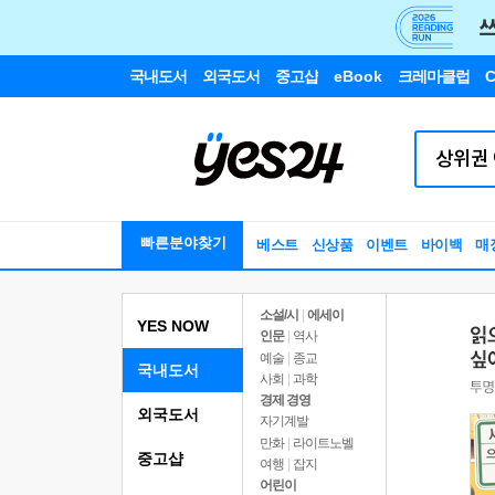
국내도서
외국도서
중고샵
eBook
크레마클럽
C
빠른분야찾기
베스트
신상품
이벤트
바이백
매
소설/시
|
에세이
YES NOW
인문
|
역사
예술
|
종교
국내도서
사회
|
과학
경제 경영
외국도서
자기계발
만화
|
라이트노벨
중고샵
여행
|
잡지
어린이