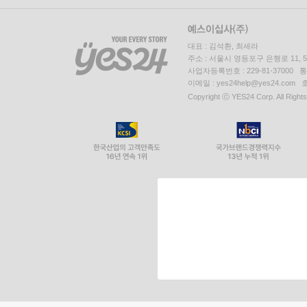
대표 : 김석환, 최세라
주소 : 서울시 영등포구 은행로 11,
사업자등록번호 : 229-81-37000 
이메일 : yes24help@yes24.c
Copyright ⓒ YES24 Corp. All Right