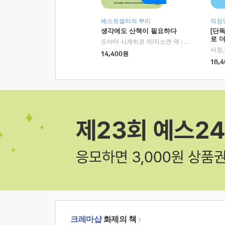
베스트셀러의 뿌리
직장
생각에도 산책이 필요하다
[단
로 
도야마 시게히코 저/지소연 역
|
알에이치코리아(
14,400
원
18,4
크레마샵
화제의 책