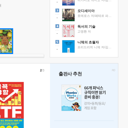
히가시노 게이고 저/김선영 역
래
오디세이아
호메로스 저/페테르 파울 루벤스 그림/박문재 역
독서의 기술
고명환 저
니체의 초월자
프리드리히 니체 저/김철 편역
2
/3
출판사 추천