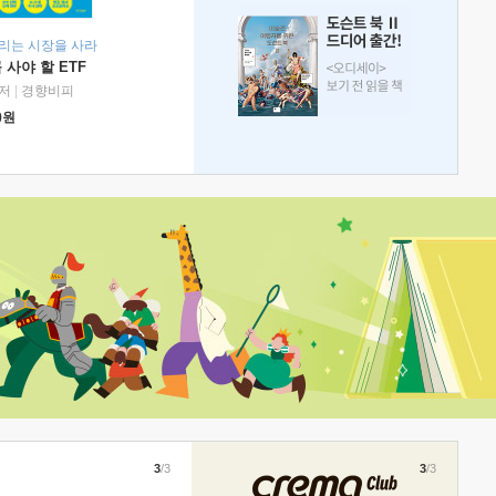
리는 시장을 사라
 사야 할 ETF
저
|
경향비피
0
원
3
/3
3
/3