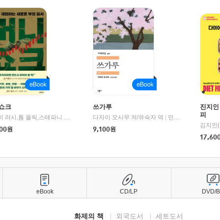
쇼크
쓰가루
진지인
피
제이미 러시,톰 올릭,스테파니 플랜더스 편저/임경은 역/박정호 감수
다자이 오사무 저/유숙자 역
|
교보문고
|
민음사
김지인(
00
원
9,100
원
17,60
eBook
CD/LP
DVD/
화제의 책
외국도서
세트도서