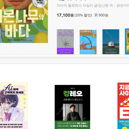
마리아 돌로레스 아길라 글/김난령 역
밝은미
17,100
원
(10% 할인)
950원