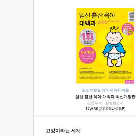
초보 부모를 위한 육아 바이블
임신 출산 육아 대백과 최신개정판
편집부 저
|
삼성출판사
17,550
원
(10%
+5%
)
고양이라는 세계