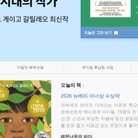
오늘은 그만 보기
이달의 혜택모음
뮤지컬 휴남동 서점
오늘의 책
2026 뉴베리 아너상 수상작
피부색과 언어가 다르다는 이유로 학교
로베르토와 멕시코계 아이들. 75명의 
선 한 소년과 부당한 차별에 맞선 공동체
를 읽듯 짧고 리듬감 있는 문장으로 풀어
레몬나무의 바다