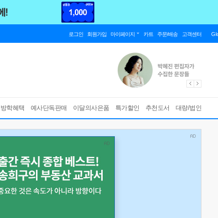
로그인
회원가입
마이페이지
카트
주문/배송
고객센터
Gl
름방학혜택
예사단독판매
이달의사은품
특가할인
추천도서
대량/법인