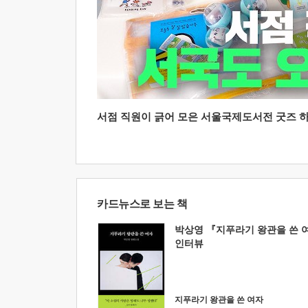
서점 직원이 긁어 모은 서울국제도서전 굿즈 하울
카드뉴스로 보는 책
박상영 『지푸라기 왕관을 쓴 
인터뷰
지푸라기 왕관을 쓴 여자