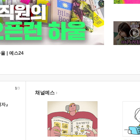
 | 예스24
1
/3
채널예스
여자』