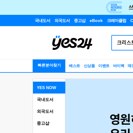
국내도서
외국도서
중고샵
eBook
크레마클럽
C
빠른분야찾기
베스트
신상품
이벤트
바이백
매
YES NOW
국내도서
외국도서
중고샵