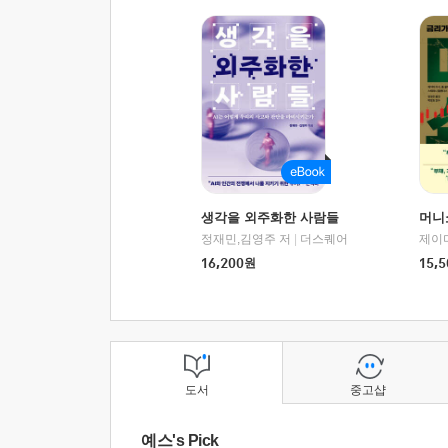
생각을 외주화한 사람들
머니
정재민,김영주 저
|
더스퀘어
16,200
원
15,5
도서
중고샵
예스's Pick