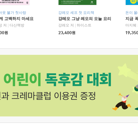
아웃 불가 첫사랑
강레오 셰프 첫 요리책
돈이 몰
에게 고백하지 마세요
걍레오 그냥 레오의 오늘 요리
지금 꼭
정 저
|
다산책방
강레오 저
|
하이스트
마지혜 
00
원
23,400
원
19,35