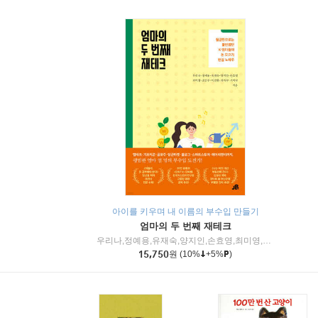
아이를 키우며 내 이름의 부수입 만들기
엄마의 두 번째 재테크
우리나,정예용,유재숙,양지인,손효영,최미영,조민주,이진현,차미숙,서미숙 저
15,750
원
(10%
+5%
)