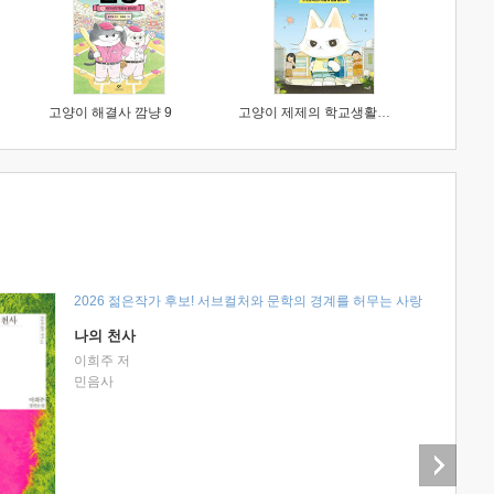
고양이 해결사 깜냥 9
고양이 제제의 학교생활 1 : 초등학생이 이렇게 힘들 줄이야
2026 젊은작가 후보! 서브컬처와 문학의 경계를 허무는 사랑
나의 천사
이희주 저
민음사