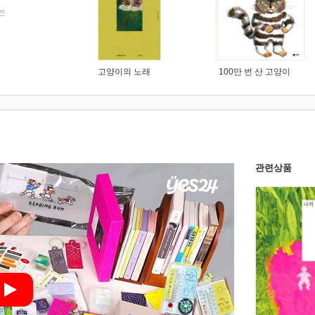
는
고양이의 노래
100만 번 산 고양이
관련상품