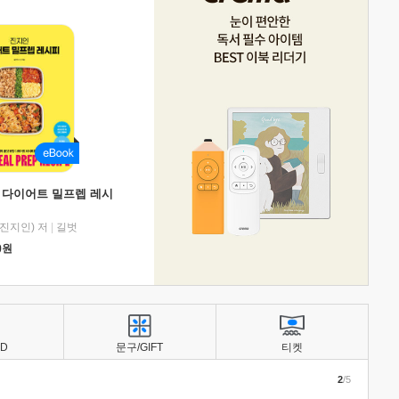
 다이어트 밀프렙 레시
진지인) 저
|
길벗
0
원
BD
문구/GIFT
티켓
2
/5