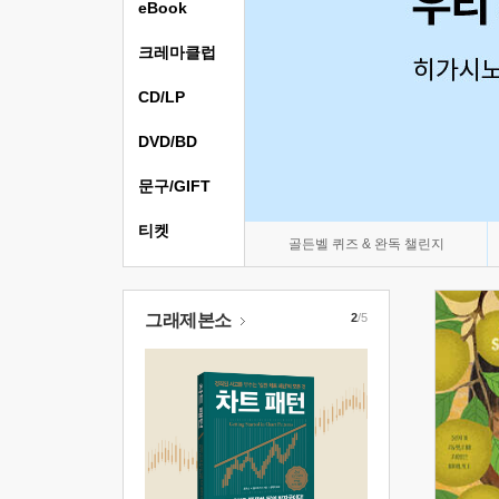
eBook
크레마클럽
CD/LP
DVD/BD
문구/GIFT
티켓
골든벨 퀴즈 & 완독 챌린지
그래제본소
2
/5