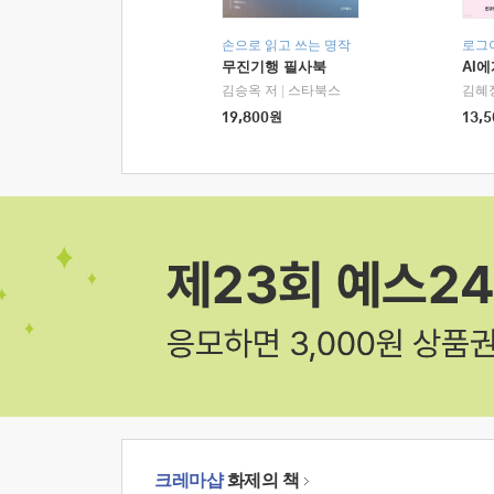
손으로 읽고 쓰는 명작
로그
무진기행 필사북
AI
김승옥 저
|
스타북스
김혜
19,800
원
13,5
크레마샵
화제의 책