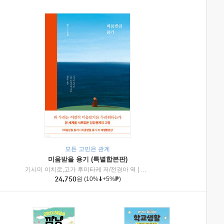
모든 고민은 관계
미움받을 용기 (특별합본판)
기시미 이치로,고가 후미타케 저/전경아 역
|
제이브리즈북스
|
인플루엔셜
24,750
원
(10%
+5%
)