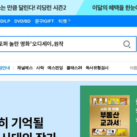
D/LP
DVD/BD
문구
/GIFT
티켓
독서유형검사
장안내
채널예스
사락
예스펀딩
클래스24
RBTI Lab
여
독서유형검사