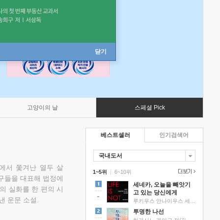
닫기
고양이의 날
스페셜 Pick
베스트셀러
인기검색어
국내도서
에서 쫓겨난 열두 살
1~5위
|
6~10위
친구들을 대표해 법정에
세네카, 오늘을 빼앗기
의 실화를 한 편의 시
고 있는 당신에게
낸 운문 소설.
루키우스 안나이우스 세네카 저/하와이 대저택 편역
투명한 나선