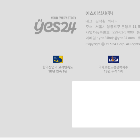
대표 : 김석환, 최세라
주소 : 서울시 영등포구 은행로 11,
사업자등록번호 : 229-81-37000 
이메일 : yes24help@yes24.c
Copyright ⓒ YES24 Corp. All Right