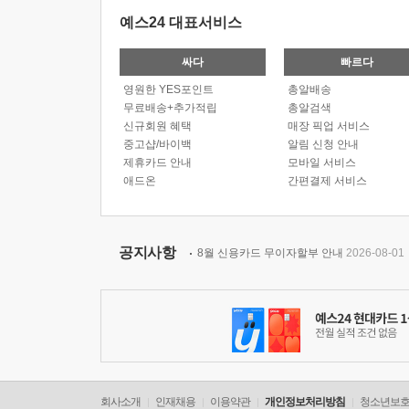
예스24 대표서비스
싸다
빠르다
영원한 YES포인트
총알배송
무료배송+추가적립
총알검색
신규회원 혜택
매장 픽업 서비스
중고샵/바이백
알림 신청 안내
제휴카드 안내
모바일 서비스
애드온
간편결제 서비스
공지사항
8월 신용카드 무이자할부 안내
2026-08-01
회사소개
인재채용
이용약관
개인정보처리방침
청소년보