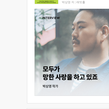
박상영 저
|
래빗홀