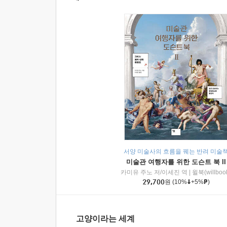
서양 미술사의 흐름을 꿰는 반려 미술
미술관 여행자를 위한 도슨트 북 II
카미유 주노 저/이세진 역
|
윌북(willboo
29,700
원
(10%
+5%
)
고양이라는 세계