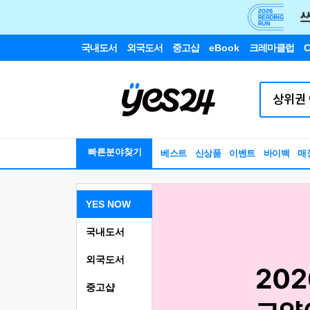
국내도서
외국도서
중고샵
eBook
크레마클럽
C
빠른분야찾기
베스트
신상품
이벤트
바이백
매
YES NOW
국내도서
외국도서
중고샵