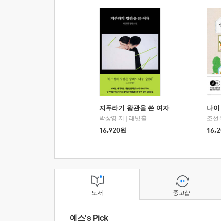
지푸라기 왕관을 쓴 여자
나이 
박상영 저
|
래빗홀
조선
16,920
원
16,2
도서
중고샵
예스's Pick