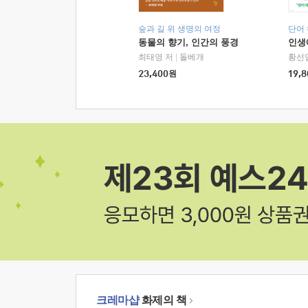
숲과 길 위 생명의 여정
단어
동물의 향기, 인간의 풍경
인생
최태영 저
|
돌베개
황선
23,400
원
19,8
크레마샵
화제의 책