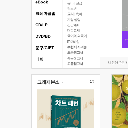
eBook
유아
|
전집
청소년
크레마클럽
요리
|
육아
가정 살림
CD/LP
건강 취미
대학교재
DVD/BD
국어와 외국어
IT 모바일
수험서 자격증
문구/GIFT
초등참고서
중등참고서
티켓
나민애 7문 
고등참고서
그래제본소
1
/5