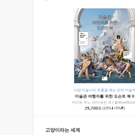
서양 미술사의 흐름을 꿰는 반려 미술
미술관 여행자를 위한 도슨트 북 II
카미유 주노 저/이세진 역
|
윌북(willboo
29,700
원
(10%
+5%
)
고양이라는 세계