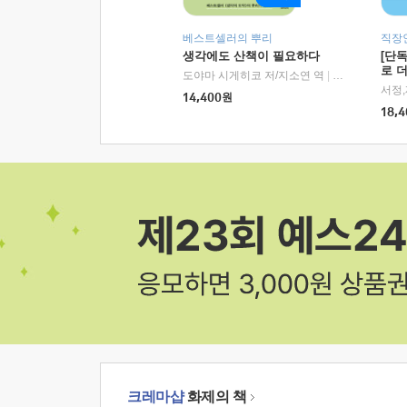
베스트셀러의 뿌리
직장
생각에도 산책이 필요하다
[단
로 
도야마 시게히코 저/지소연 역
|
알에이치코리아(
14,400
원
18,4
크레마샵
화제의 책