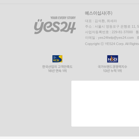
대표 : 김석환, 최세라
주소 : 서울시 영등포구 은행로 11,
사업자등록번호 : 229-81-37000 
이메일 : yes24help@yes24.c
Copyright ⓒ YES24 Corp. All Right