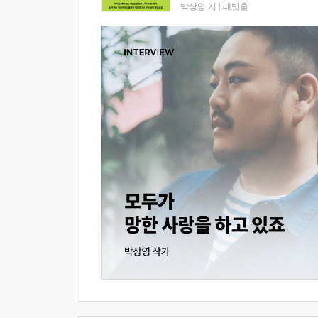
박상영 저
|
래빗홀