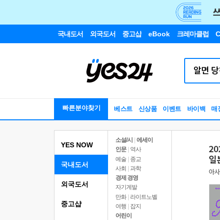
국내도서
외국도서
중고샵
eBook
크레마클럽
C
빠른분야찾기
베스트
신상품
이벤트
바이백
매
소설/시
|
에세이
YES NOW
인문
|
역사
예술
|
종교
국내도서
사회
|
과학
경제 경영
외국도서
자기계발
만화
|
라이트노벨
중고샵
여행
|
잡지
어린이