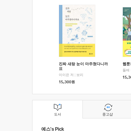
진짜 새랑 눈이 마주쳤다니까
웹툰
요
돌배
이이은 저
|
보리
15,3
15,300
원
도서
중고샵
예스's Pick