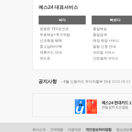
예스24 대표서비스
싸다
빠르다
영원한 YES포인트
총알배송
무료배송+추가적립
총알검색
신규회원 혜택
매장 픽업 서비스
중고샵/바이백
알림 신청 안내
제휴카드 안내
모바일 서비스
애드온
간편결제 서비스
공지사항
8월 신용카드 무이자할부 안내
2026-08-01
회사소개
인재채용
이용약관
개인정보처리방침
청소년보