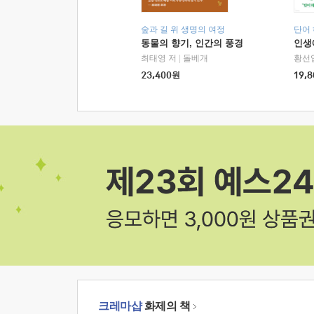
숲과 길 위 생명의 여정
단어
동물의 향기, 인간의 풍경
인생
최태영 저
|
돌베개
황선
23,400
원
19,8
크레마샵
화제의 책