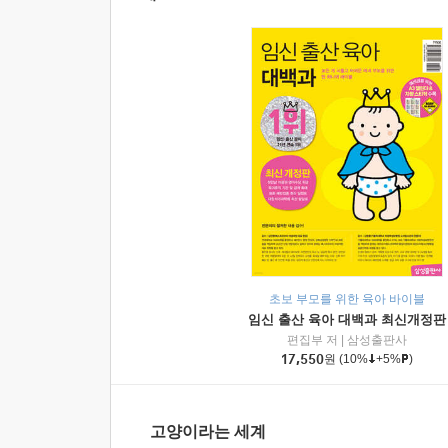
초보 부모를 위한 육아 바이블
임신 출산 육아 대백과 최신개정판
편집부 저
|
삼성출판사
17,550
원
(10%
+5%
)
고양이라는 세계