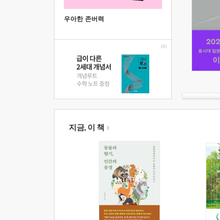
우아한 존버력
지금, 이 책