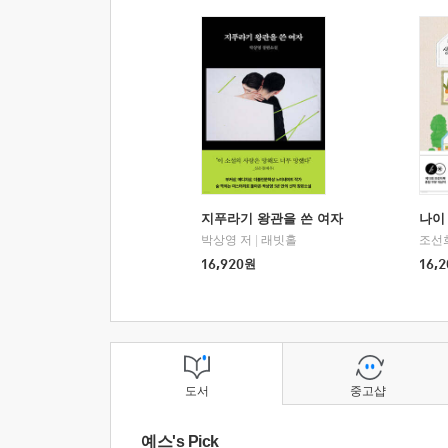
지푸라기 왕관을 쓴 여자
나이 
박상영 저
|
래빗홀
조선
16,920
원
16,2
도서
중고샵
예스's Pick