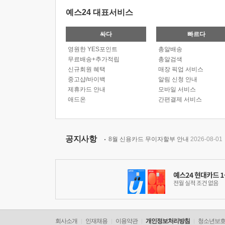
예스24 대표서비스
싸다
빠르다
영원한 YES포인트
총알배송
무료배송+추가적립
총알검색
신규회원 혜택
매장 픽업 서비스
중고샵/바이백
알림 신청 안내
제휴카드 안내
모바일 서비스
애드온
간편결제 서비스
공지사항
8월 신용카드 무이자할부 안내
2026-08-01
회사소개
인재채용
이용약관
개인정보처리방침
청소년보