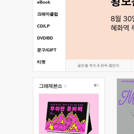
eBook
크레마클럽
CD/LP
DVD/BD
문구/GIFT
티켓
골든벨 퀴즈 & 완독 챌린지
그래제본소
5
/5