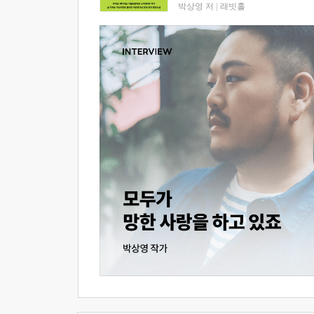
박상영 저
|
래빗홀