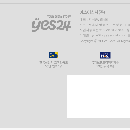
대표 : 김석환, 최세라
주소 : 서울시 영등포구 은행로 11,
사업자등록번호 : 229-81-37000 
이메일 : yes24help@yes24.c
Copyright ⓒ YES24 Corp. All Right