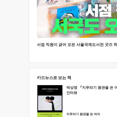
서점 직원이 긁어 모은 서울국제도서전 굿즈 하울
카드뉴스로 보는 책
박상영 『지푸라기 왕관을 쓴 
인터뷰
지푸라기 왕관을 쓴 여자