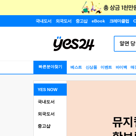
국내도서
외국도서
중고샵
eBook
크레마클럽
C
빠른분야찾기
베스트
신상품
이벤트
바이백
매
YES NOW
국내도서
외국도서
중고샵