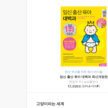
초보 부모를 위한 육아 바이블
임신 출산 육아 대백과 최신개정판
편집부 저
|
삼성출판사
17,550
원
(10%
+5%
)
고양이라는 세계