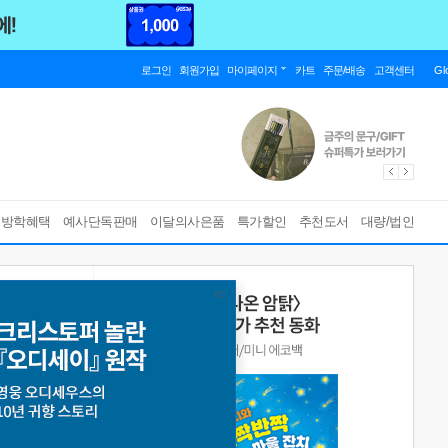
로그인
회원가입
마이페이지
카트
주문/배송
고객센터
Gl
름방학혜택
예사단독판매
이달의사은품
특가할인
추천도서
대량/법인