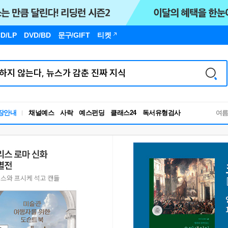
D/LP
DVD/BD
문구
/GIFT
티켓
장안내
채널예스
사락
예스펀딩
클래스24
독서유형검사
여
RBTI Lab
독서유형검사