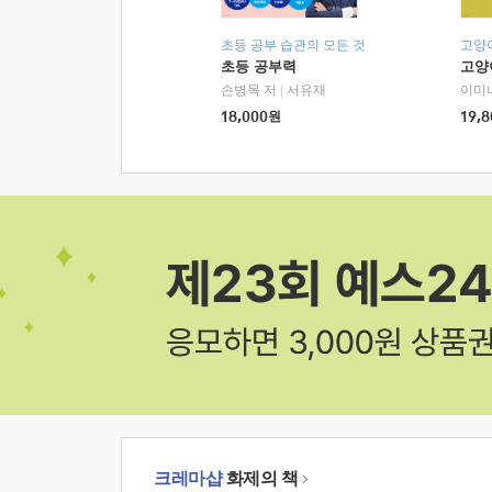
초등 공부 습관의 모든 것
고양
초등 공부력
고양
손병목 저
|
서유재
이미
18,000
원
19,8
크레마샵
화제의 책