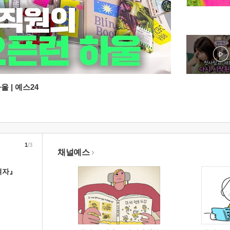
 | 예스24
1
/3
채널예스
여자』