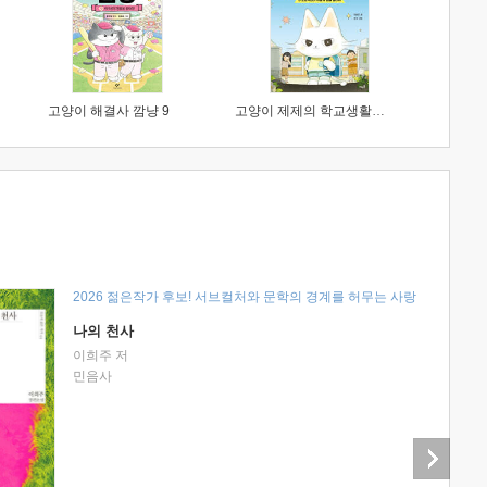
고양이 해결사 깜냥 9
고양이 제제의 학교생활 1 : 초등학생이 이렇게 힘들 줄이야
2026 젊은작가 후보! 서브컬처와 문학의 경계를 허무는 사랑
나의 천사
이희주 저
민음사