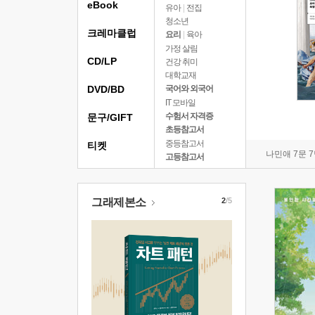
eBook
유아
|
전집
청소년
크레마클럽
요리
|
육아
가정 살림
CD/LP
건강 취미
대학교재
DVD/BD
국어와 외국어
IT 모바일
수험서 자격증
문구/GIFT
초등참고서
중등참고서
티켓
나민애 7문 
고등참고서
그래제본소
2
/5