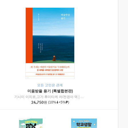
모든 고민은 관계
미움받을 용기 (특별합본판)
기시미 이치로,고가 후미타케 저/전경아 역
|
제이브리즈북스
|
인플루엔셜
24,750
원
(10%
+5%
)