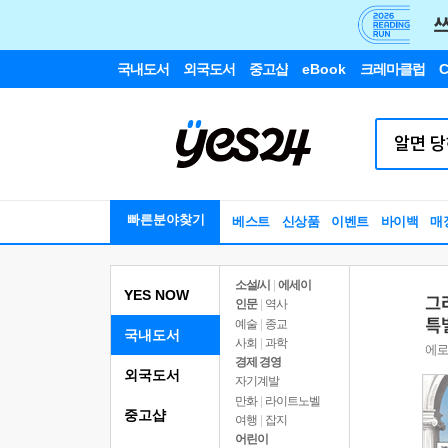
국내도서
외국도서
중고샵
eBook
크레마클럽
C
빠른분야찾기
베스트
신상품
이벤트
바이백
매
소설/시
|
에세이
YES NOW
인문
|
역사
예술
|
종교
국내도서
사회
|
과학
경제 경영
외국도서
자기계발
만화
|
라이트노벨
중고샵
여행
|
잡지
어린이