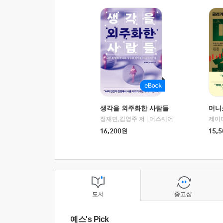
생각을 외주화한 사람들
머니
정재민,김영주 저
|
더스퀘어
16,200
원
15,5
도서
중고샵
예스's Pick