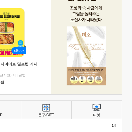
 다이어트 밀프렙 레시
진지인) 저
|
길벗
0
원
BD
문구/GIFT
티켓
2
/5