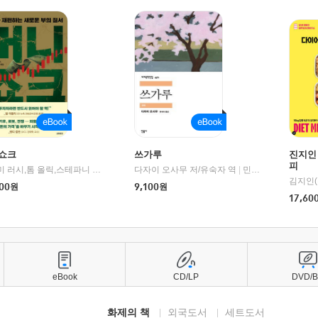
쇼크
쓰가루
진지인
피
제이미 러시,톰 올릭,스테파니 플랜더스 편저/임경은 역/박정호 감수
다자이 오사무 저/유숙자 역
|
교보문고
|
민음사
김지인(
00
원
9,100
원
17,60
eBook
CD/LP
DVD/
화제의 책
외국도서
세트도서