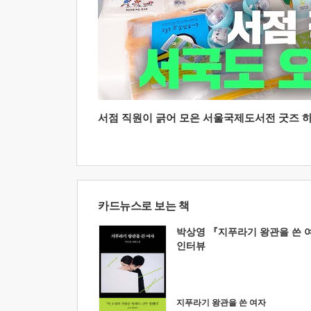
서점 직원이 긁어 모은 서울국제도서전 굿즈 하울
카드뉴스로 보는 책
박상영 『지푸라기 왕관을 쓴 
인터뷰
지푸라기 왕관을 쓴 여자