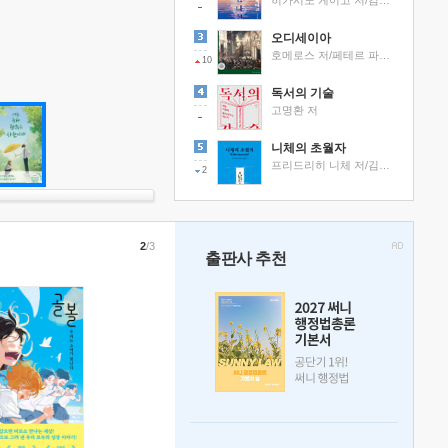
히가시노 게이고 저/김선영 역
오디세이아
호메로스 저/페테르 파울 루벤스 그림/박문재 역
10
독서의 기술
고명환 저
니체의 초월자
프리드리히 니체 저/김철 편역
2
2
/3
출판사 추천