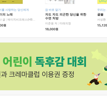
이를 사랑하는 당신에게
잠 바로 알기
우리는
이의 노래
자도 자도 피곤한 당신을 위한
골볼
수면 처방
나 글
|
에이치비프레스(HBPRESS)
서성환 
이준용 저
|
미래의창
00
원
15,12
18,000
원