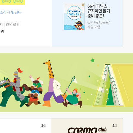
 소리가 빛난다
저
|
안녕로빈
0
원
3
/3
2
/3