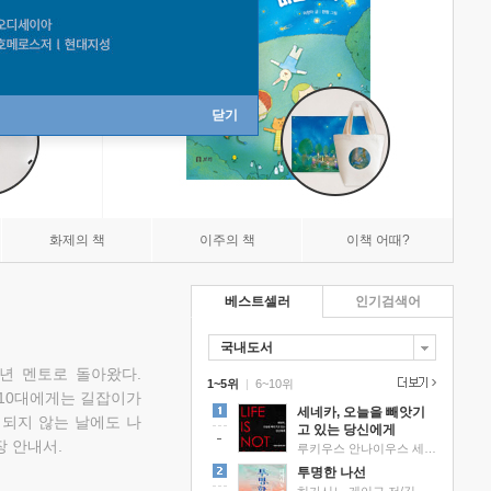
닫기
화제의 책
이주의 책
이책 어때?
베스트셀러
인기검색어
국내도서
소년 멘토로 돌아왔다.
1~5위
|
6~10위
 10대에게는 길잡이가
세네카, 오늘을 빼앗기
 되지 않는 날에도 나
고 있는 당신에게
 안내서.
루키우스 안나이우스 세네카 저/하와이 대저택 편역
투명한 나선