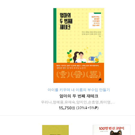
아이를 키우며 내 이름의 부수입 만들기
엄마의 두 번째 재테크
우리나,정예용,유재숙,양지인,손효영,최미영,조민주,이진현,차미숙,서미숙 저
15,750
원
(10%
+5%
)