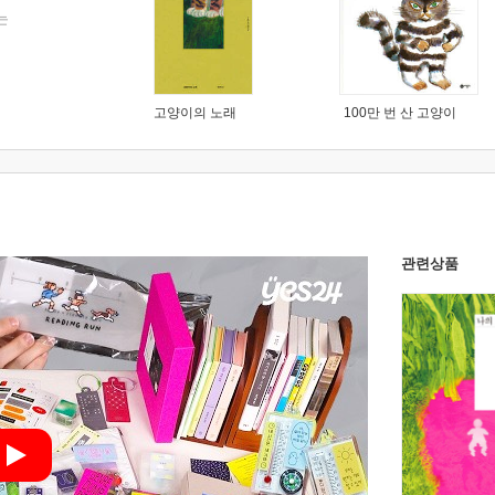
는
고양이의 노래
100만 번 산 고양이
관련상품