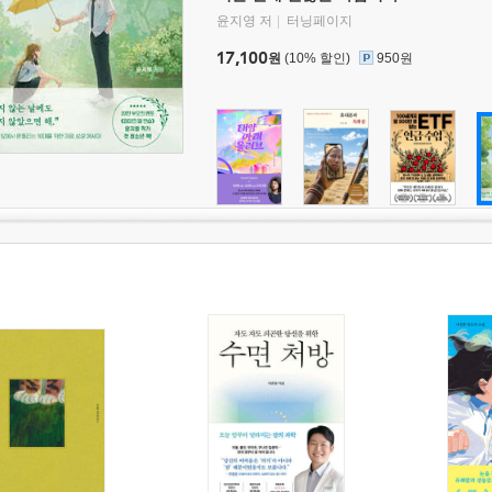
윤지영 저
터닝페이지
17,100
원
(10% 할인)
950원