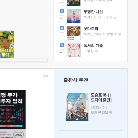
호메로스 저/페테르 파울 루벤스 그림/박문재 역
1
투명한 나선
히가시노 게이고 저/김선영 역
1
싯다르타
헤르만 헤세 저/박병덕 역
1
독서의 기술
고명환 저
1
1
/3
출판사 추천