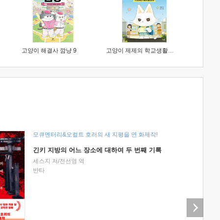
고양이 해결사 깜냥 9
고양이 제제의 학교생활 1 : 초등학생이 이렇게 힘들 줄이야
모큐멘터리&오컬트 호러의 새 지평을 연 화제작!
긴키 지방의 어느 장소에 대하여 두 번째 기록
세스지 저/전선영 역
반타