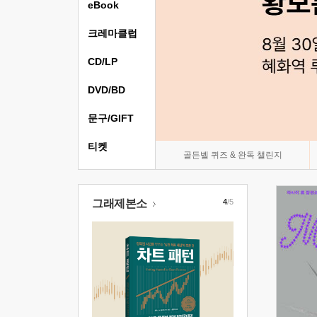
eBook
크레마클럽
CD/LP
DVD/BD
문구/GIFT
티켓
골든벨 퀴즈 & 완독 챌린지
그래제본소
4
/5