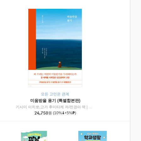
모든 고민은 관계
미움받을 용기 (특별합본판)
기시미 이치로,고가 후미타케 저/전경아 역
|
제이브리즈북스
|
인플루엔셜
24,750
원
(10%
+5%
)