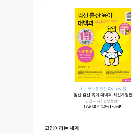
초보 부모를 위한 육아 바이블
임신 출산 육아 대백과 최신개정판
편집부 저
|
삼성출판사
17,550
원
(10%
+5%
)
고양이라는 세계