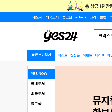
국내도서
외국도서
중고샵
eBook
크레마클럽
C
빠른분야찾기
베스트
신상품
이벤트
바이백
매
YES NOW
국내도서
외국도서
중고샵