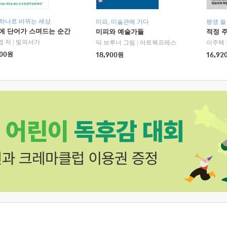
 하나로 바뀌는 세상
미피, 미술관에 가다
평생 쓸
에 단어가 스며드는 순간
미피와 예술가들
적정 
엽 저
|
빛의서가
딕 브루너 그림
|
아트북프레스
이주택 
00
원
18,900
원
16,92