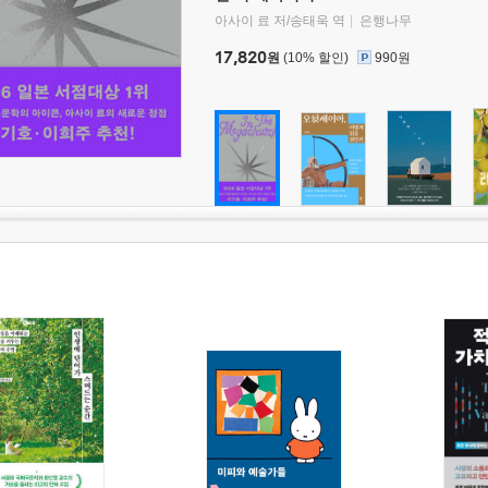
아사이 료 저/송태욱 역
은행나무
17,820
원
(10% 할인)
990원