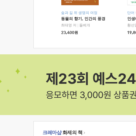
숲과 길 위 생명의 여정
단어
동물의 향기, 인간의 풍경
인생
최태영 저
|
돌베개
황선
23,400
원
19,8
크레마샵
화제의 책