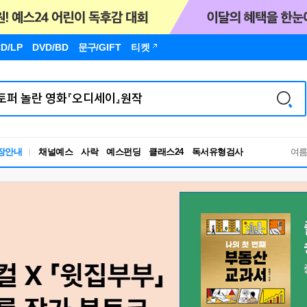
D/LP
DVD/BD
문구
/GIFT
티켓
독서유형검사
장안내
채널예스
사락
예스펀딩
클래스24
RBTI Lab
여
독서유형검사