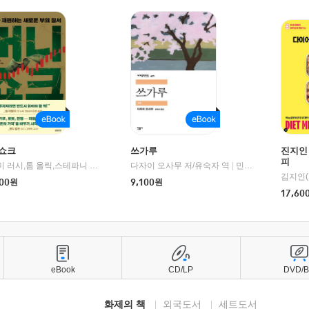
쇼크
쓰가루
진지인
피
제이미 러시,톰 올릭,스테파니 플랜더스 편저/임경은 역/박정호 감수
다자이 오사무 저/유숙자 역
|
교보문고
|
민음사
김지인(
00
원
9,100
원
17,60
eBook
CD/LP
DVD/
화제의 책
외국도서
세트도서