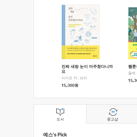
진짜 새랑 눈이 마주쳤다니까
웹툰
요
돌배
이이은 저
|
보리
15,3
15,300
원
도서
중고샵
예스's Pick