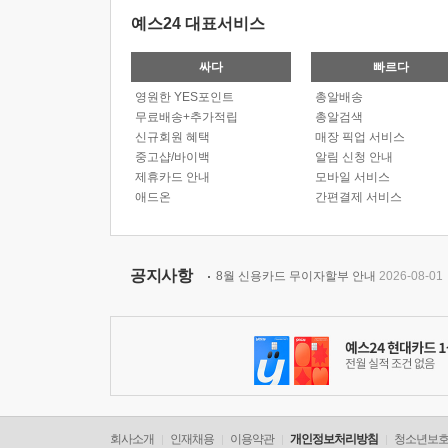
예스24 대표서비스
싸다
빠르다
영원한 YES포인트
총알배송
무료배송+추가적립
총알검색
신규회원 혜택
매장 픽업 서비스
중고샵/바이백
알림 신청 안내
제휴카드 안내
모바일 서비스
애드온
간편결제 서비스
공지사항
8월 신용카드 무이자할부 안내
2026-08-01
회사소개
인재채용
이용약관
개인정보처리방침
청소년보