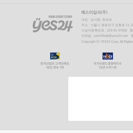
대표 : 김석환, 최세라
주소 : 서울시 영등포구 은행로 11,
사업자등록번호 : 229-81-37000 
이메일 : yes24help@yes24.c
Copyright ⓒ YES24 Corp. All Right