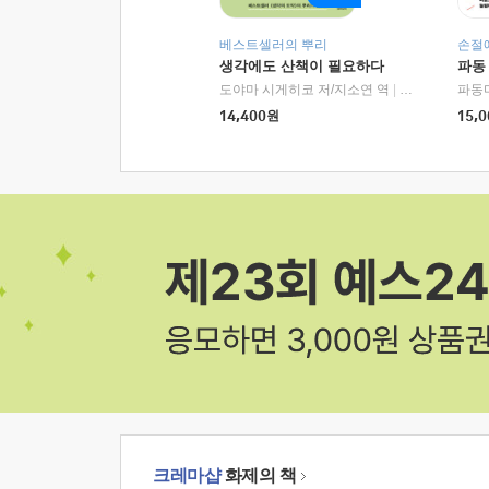
베스트셀러의 뿌리
손절
생각에도 산책이 필요하다
파동
도야마 시게히코 저/지소연 역
|
알에이치코리아(
파동
14,400
원
15,0
크레마샵
화제의 책