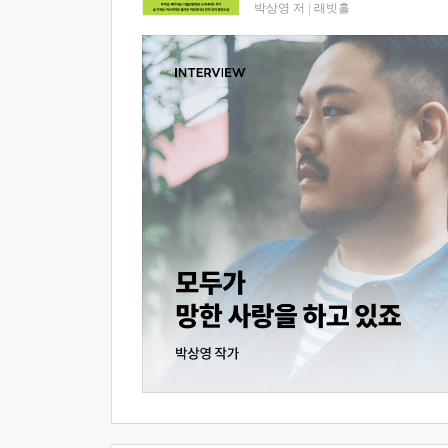
박상영 저
|
래빗홀