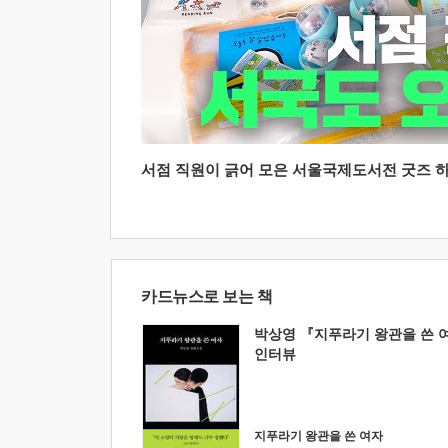
서점 직원이 긁어 모은 서울국제도서전 굿즈 하울
카드뉴스로 보는 책
박상영 『지푸라기 왕관을 쓴 
인터뷰
지푸라기 왕관을 쓴 여자