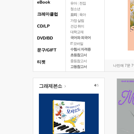
eBook
유아
|
전집
청소년
크레마클럽
요리
|
육아
가정 살림
CD/LP
건강 취미
대학교재
DVD/BD
국어와 외국어
IT 모바일
수험서 자격증
문구/GIFT
초등참고서
중등참고서
티켓
나민애 7문 
고등참고서
그래제본소
4
/5