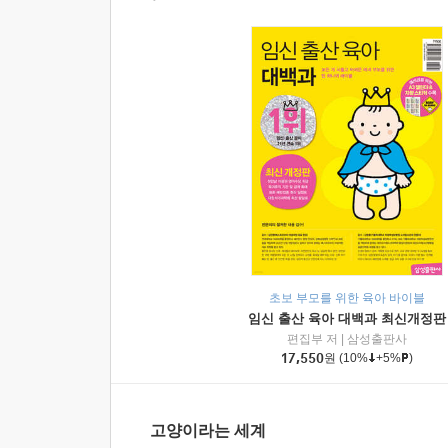
초보 부모를 위한 육아 바이블
임신 출산 육아 대백과 최신개정판
편집부 저
|
삼성출판사
17,550
원
(10%
+5%
)
고양이라는 세계