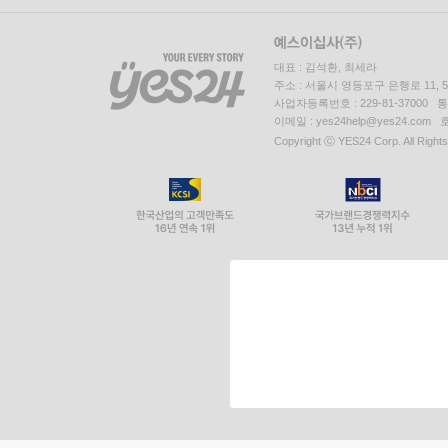
대표 : 김석환, 최세라
주소 : 서울시 영등포구 은행로 11,
사업자등록번호 : 229-81-37000 
이메일 : yes24help@yes24.c
Copyright ⓒ YES24 Corp. All Right