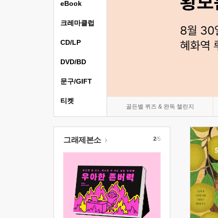
eBook
크레마클럽
CD/LP
DVD/BD
문구/GIFT
티켓
골든벨 퀴즈 & 완독 챌린지
그래제본소
2
/5