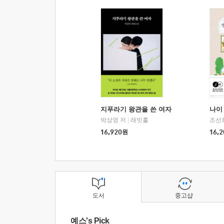
지푸라기 왕관을 쓴 여자
나이 
박상영 저
|
래빗홀
조선
16,920
원
16,2
도서
중고샵
예스's Pick