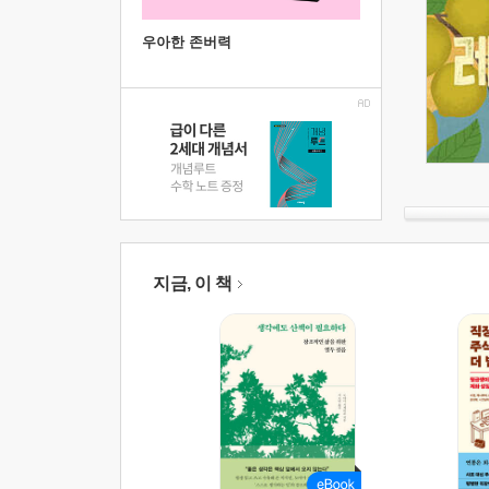
우아한 존버력
지금, 이 책