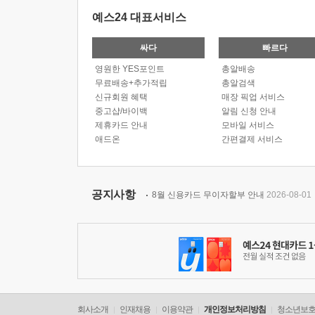
예스24 대표서비스
싸다
빠르다
영원한 YES포인트
총알배송
무료배송+추가적립
총알검색
신규회원 혜택
매장 픽업 서비스
중고샵/바이백
알림 신청 안내
제휴카드 안내
모바일 서비스
애드온
간편결제 서비스
공지사항
8월 신용카드 무이자할부 안내
2026-08-01
회사소개
인재채용
이용약관
개인정보처리방침
청소년보