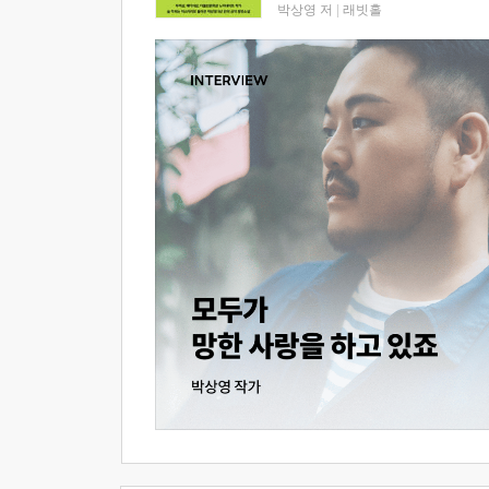
박상영 저
|
래빗홀