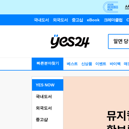
국내도서
외국도서
중고샵
eBook
크레마클럽
C
빠른분야찾기
베스트
신상품
이벤트
바이백
매
YES NOW
국내도서
외국도서
중고샵