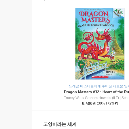
드래곤 마스터들에게 주어진 새로운 임
Tracey West/ Graham Howells (ILT)
|
Scholasti
8,400
원
(30%
+2%
)
고양이라는 세계