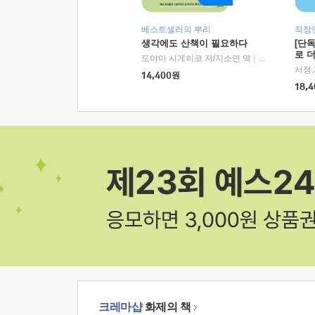
베스트셀러의 뿌리
직장
생각에도 산책이 필요하다
[단
로 
도야마 시게히코 저/지소연 역
|
알에이치코리아(
14,400
원
18,4
크레마샵
화제의 책