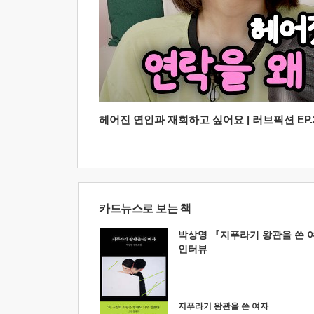
헤어진 연인과 재회하고 싶어요 | 러브픽션 EP.2
카드뉴스로 보는 책
박상영 『지푸라기 왕관을 쓴 
인터뷰
지푸라기 왕관을 쓴 여자