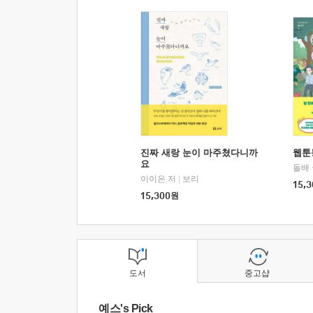
진짜 새랑 눈이 마주쳤다니까
웹툰
요
돌배
이이은 저
|
보리
15,3
15,300
원
도서
중고샵
예스's Pick