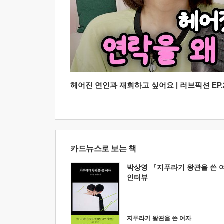
헤어진 연인과 재회하고 싶어요 | 러브픽션 EP.2
카드뉴스로 보는 책
박상영 『지푸라기 왕관을 쓴 
인터뷰
지푸라기 왕관을 쓴 여자