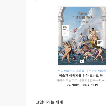
서양 미술사의 흐름을 꿰는 반려 미술
미술관 여행자를 위한 도슨트 북 II
카미유 주노 저/이세진 역
|
윌북(willboo
29,700
원
(10%
+5%
)
고양이라는 세계