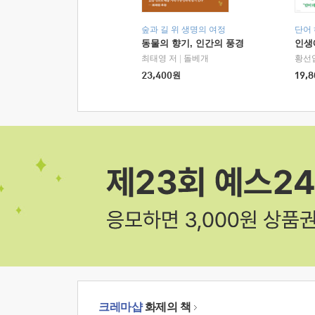
숲과 길 위 생명의 여정
단어
동물의 향기, 인간의 풍경
인생
최태영 저
|
돌베개
황선
23,400
원
19,8
크레마샵
화제의 책