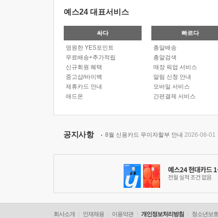
예스24 대표서비스
싸다
빠르다
영원한 YES포인트
총알배송
무료배송+추가적립
총알검색
신규회원 혜택
매장 픽업 서비스
중고샵/바이백
알림 신청 안내
제휴카드 안내
모바일 서비스
애드온
간편결제 서비스
공지사항
8월 신용카드 무이자할부 안내
2026-08-01
회사소개
인재채용
이용약관
개인정보처리방침
청소년보