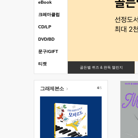
eBook
크레마클럽
CD/LP
DVD/BD
문구/GIFT
티켓
골든벨 퀴즈 & 완독 챌린지
그래제본소
4
/5