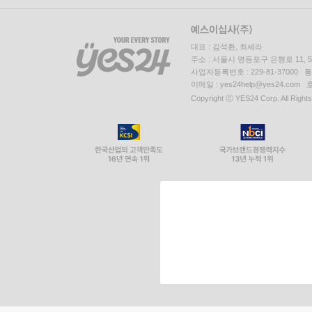
대표 : 김석환, 최세라
주소 : 서울시 영등포구 은행로 11,
사업자등록번호 : 229-81-37000 
이메일 : yes24help@yes24.c
Copyright ⓒ YES24 Corp. All Right