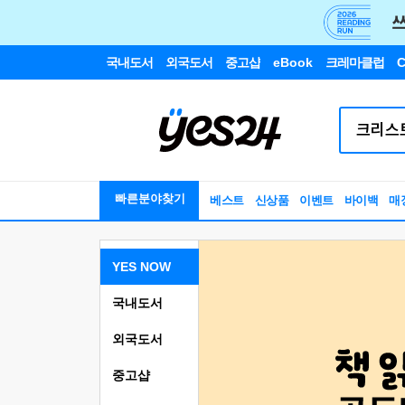
국내도서
외국도서
중고샵
eBook
크레마클럽
C
빠른분야찾기
베스트
신상품
이벤트
바이백
매
YES NOW
국내도서
외국도서
중고샵