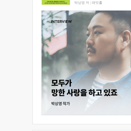
박상영 저
|
래빗홀