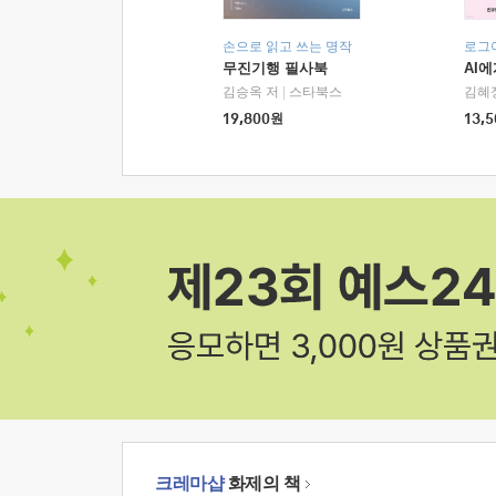
손으로 읽고 쓰는 명작
로그
무진기행 필사북
AI
김승옥 저
|
스타북스
김혜
19,800
원
13,5
크레마샵
화제의 책