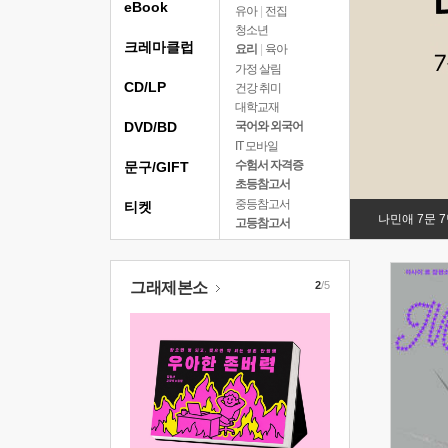
eBook
유아
|
전집
청소년
크레마클럽
요리
|
육아
가정 살림
CD/LP
건강 취미
대학교재
DVD/BD
국어와 외국어
IT 모바일
수험서 자격증
문구/GIFT
초등참고서
중등참고서
티켓
나민애 7문 
고등참고서
그래제본소
2
/5