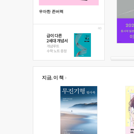
우아한 존버력
지금, 이 책