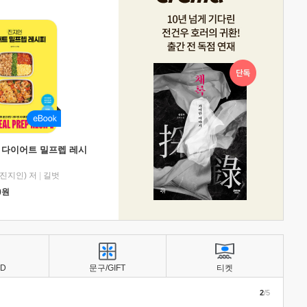
 다이어트 밀프렙 레시
진지인) 저
|
길벗
0
원
BD
문구/GIFT
티켓
2
/5