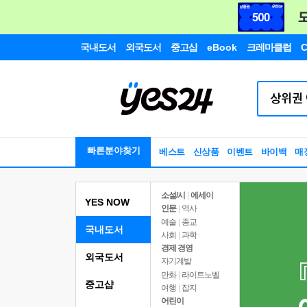
국내도서
외국도서
중고샵
eBook
크레마클럽
C
빠른분야찾기
베스트
신상품
이벤트
바이백
매
소설/시
|
에세이
YES NOW
인문
|
역사
예술
|
종교
국내도서
사회
|
과학
경제 경영
외국도서
자기계발
만화
|
라이트노벨
중고샵
여행
|
잡지
어린이