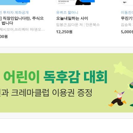
인 투자자 계좌공개
유퀴즈 할머니
이동진이
독] 직장인입니다만, 주식으
오늘내일하는 사이
무진기행
더 법니다
RHK)
임봉근,임다운 저
|
안온북스
김승옥 
서정,제시모어,쓰리쿼터 저/권오태,시그널리포트 편
|
경이로움
12,250
원
5,000
00
원