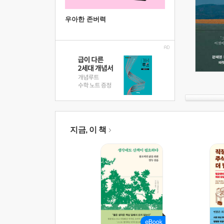
우아한 존버력
지금, 이 책