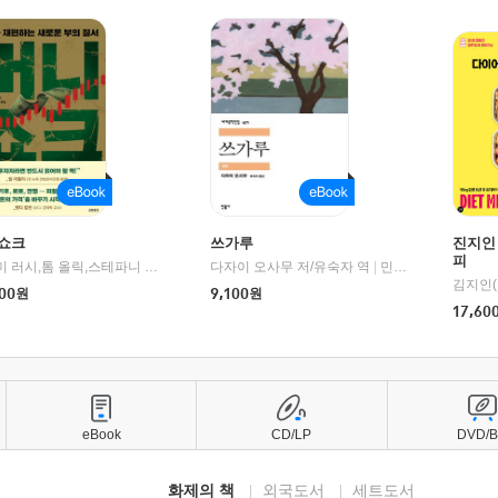
쇼크
쓰가루
진지인
피
제이미 러시,톰 올릭,스테파니 플랜더스 편저/임경은 역/박정호 감수
다자이 오사무 저/유숙자 역
|
교보문고
|
민음사
김지인(
00
원
9,100
원
17,60
eBook
CD/LP
DVD/
화제의 책
외국도서
세트도서