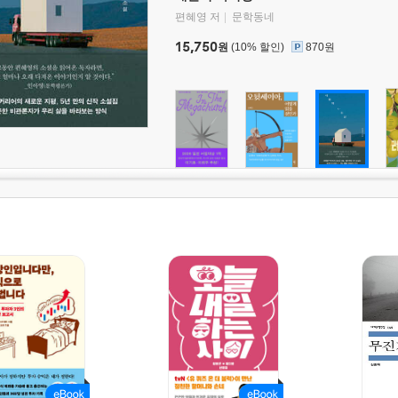
편혜영 저
문학동네
15,750
원
(10% 할인)
870원