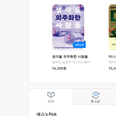
생각을 외주화한 사람들
머니
정재민,김영주 저
|
더스퀘어
16,200
원
15,5
도서
중고샵
예스's Pick