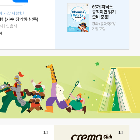
 가장 사랑한!
 (가수 장기하 낭독)
저
|
민음사
원
3
/3
1
/3