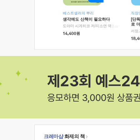
베스트셀러의 뿌리
직장
생각에도 산책이 필요하다
[단
로 
도야마 시게히코 저/지소연 역
|
알에이치코리아(
14,400
원
18,4
크레마샵
화제의 책