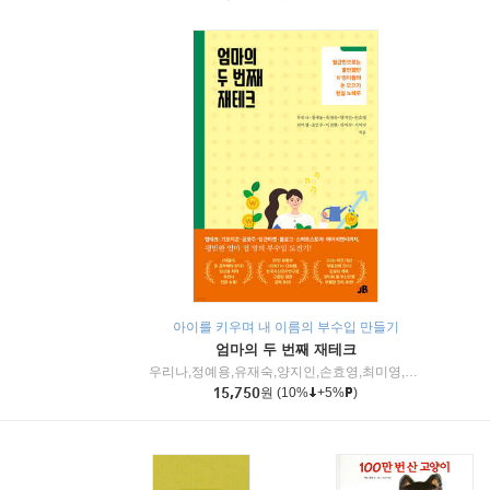
아이를 키우며 내 이름의 부수입 만들기
엄마의 두 번째 재테크
우리나,정예용,유재숙,양지인,손효영,최미영,조민주,이진현,차미숙,서미숙 저
15,750
원
(10%
+5%
)