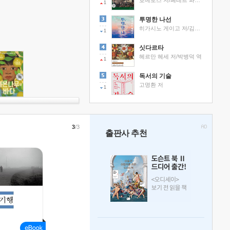
호메로스 저/페테르 파울 루벤스 그림/박문재 역
1
투명한 나선
히가시노 게이고 저/김선영 역
1
싯다르타
헤르만 헤세 저/박병덕 역
1
독서의 기술
고명환 저
1
3
/3
출판사 추천