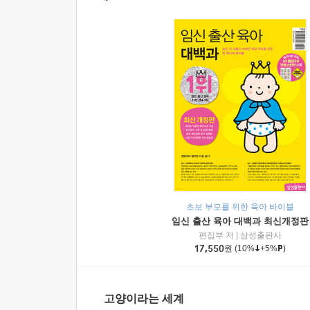
초보 부모를 위한 육아 바이블
임신 출산 육아 대백과 최신개정판
편집부 저
|
삼성출판사
17,550
원
(10%
+5%
)
고양이라는 세계