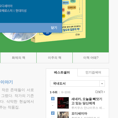
닫기
화제의 책
이주의 책
이책 어때?
베스트셀러
인기검색어
 이야기
국내도서
고 작은 존재들이 서로
1~5위
|
6~10위
그렸다. 작가의 기존
세네카, 오늘을 빼앗기
다. 삭막한 현실에서
고 있는 당신에게
주는 작품집.
루키우스 안나이우스 세네카 저/하와이 대저택 편역
오디세이아