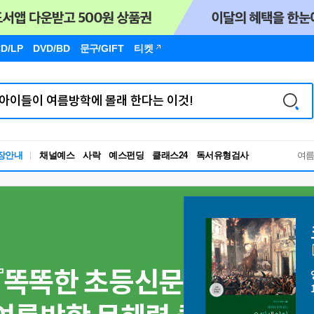
D/LP
DVD/BD
문구
/GIFT
티켓
독서유형검사
장안내
채널예스
사락
예스펀딩
클래스24
RBTI Lab
여
독서유형검사