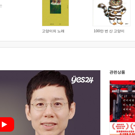
는
고양이의 노래
100만 번 산 고양이
관련상품