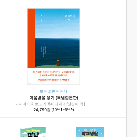
모든 고민은 관계
미움받을 용기 (특별합본판)
기시미 이치로,고가 후미타케 저/전경아 역
|
제이브리즈북스
|
인플루엔셜
24,750
원
(10%
+5%
)