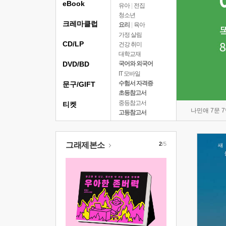
eBook
유아
|
전집
청소년
크레마클럽
요리
|
육아
가정 살림
CD/LP
건강 취미
대학교재
DVD/BD
국어와 외국어
IT 모바일
수험서 자격증
문구/GIFT
초등참고서
중등참고서
티켓
나민애 7문 
고등참고서
그래제본소
2
/5