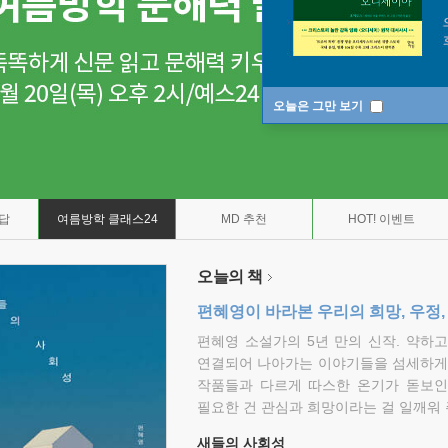
오늘은 그만 보기
7답
여름방학 클래스24
MD 추천
HOT! 이벤트
오늘의 책
편혜영이 바라본 우리의 희망, 우정,
편혜영 소설가의 5년 만의 신작. 약하
연결되어 나아가는 이야기들을 섬세하게 
작품들과 다르게 따스한 온기가 돋보인
필요한 건 관심과 희망이라는 걸 일깨워 
새들의 사회성