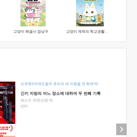
고양이 해결사 깜냥 9
고양이 제제의 학교생활 1 : 초등학생이 이렇게 힘들 줄이야
모큐멘터리&오컬트 호러의 새 지평을 연 화제작!
긴키 지방의 어느 장소에 대하여 두 번째 기록
세스지 저/전선영 역
반타