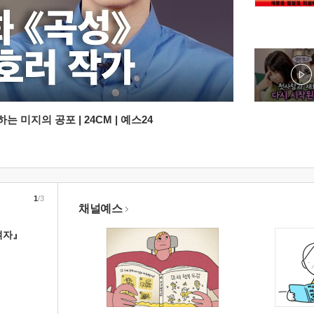
 미지의 공포 | 24CM | 예스24
1
/3
채널예스
여자』