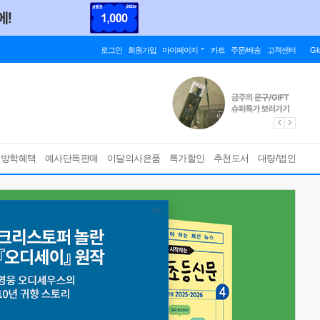
로그인
회원가입
마이페이지
카트
주문/배송
고객센터
Gl
름방학혜택
예사단독판매
이달의사은품
특가할인
추천도서
대량/법인