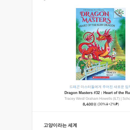
드래곤 마스터들에게 주어진 새로운 임
Tracey West/ Graham Howells (ILT)
|
Scholasti
8,400
원
(30%
+2%
)
고양이라는 세계