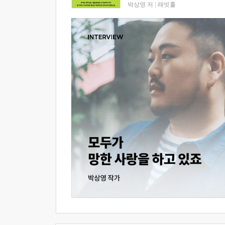
박상영 저
|
래빗홀