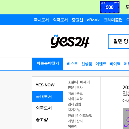
국내도서
외국도서
중고샵
eBook
크레마클럽
C
빠른분야찾기
베스트
신상품
이벤트
바이백
매
소설/시
|
에세이
YES NOW
인문
|
역사
예술
|
종교
국내도서
사회
|
과학
경제 경영
외국도서
자기계발
만화
|
라이트노벨
중고샵
여행
|
잡지
어린이