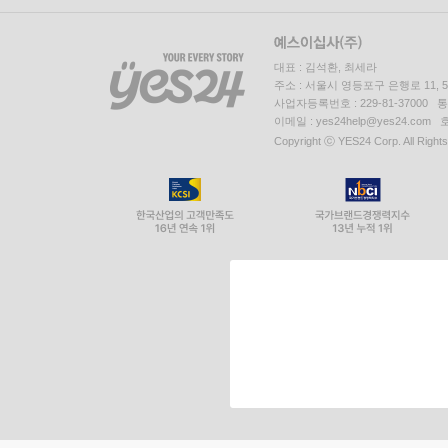
대표 : 김석환, 최세라
주소 : 서울시 영등포구 은행로 11,
사업자등록번호 : 229-81-37000 
이메일 : yes24help@yes24.c
Copyright ⓒ YES24 Corp. All Right