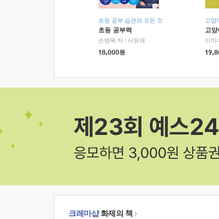
초등 공부 습관의 모든 것
고양
초등 공부력
고양
손병목 저
|
서유재
이미
18,000
원
19,8
크레마샵
화제의 책