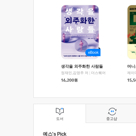
생각을 외주화한 사람들
머니
정재민,김영주 저
|
더스퀘어
16,200
원
15,5
도서
중고샵
예스's Pick