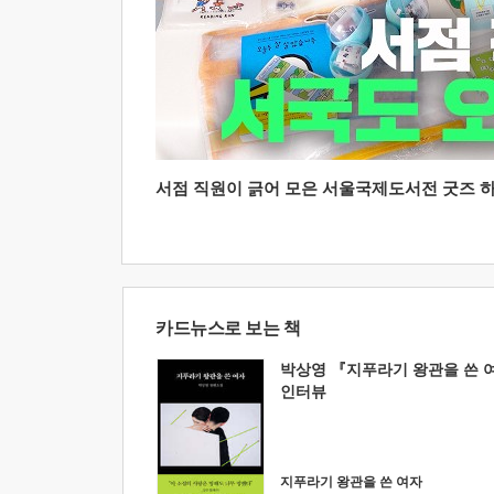
서점 직원이 긁어 모은 서울국제도서전 굿즈 하울
카드뉴스로 보는 책
박상영 『지푸라기 왕관을 쓴 
인터뷰
지푸라기 왕관을 쓴 여자