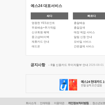
예스24 대표서비스
싸다
빠르다
영원한 YES포인트
총알배송
무료배송+추가적립
총알검색
신규회원 혜택
매장 픽업 서비스
중고샵/바이백
알림 신청 안내
제휴카드 안내
모바일 서비스
애드온
간편결제 서비스
공지사항
8월 신용카드 무이자할부 안내
2026-08-01
회사소개
인재채용
이용약관
개인정보처리방침
청소년보