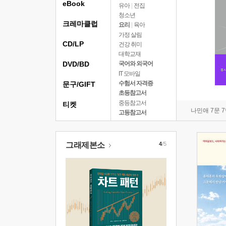
eBook
유아
|
전집
청소년
크레마클럽
요리
|
육아
가정 살림
CD/LP
건강 취미
대학교재
DVD/BD
국어와 외국어
IT 모바일
수험서 자격증
문구/GIFT
초등참고서
중등참고서
티켓
나민애 7문 
고등참고서
그래제본소
4
/5