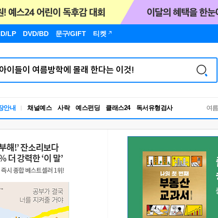
D/LP
DVD/BD
문구
/GIFT
티켓
장안내
채널예스
사락
예스펀딩
클래스24
독서유형검사
여
RBTI Lab
독서유형검사