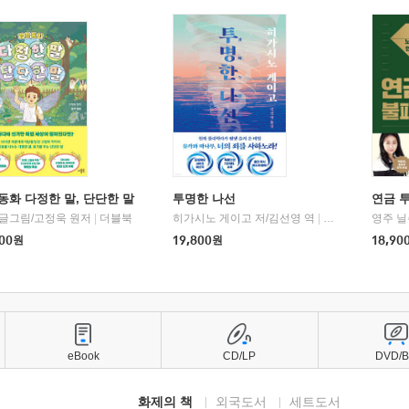
동화 다정한 말, 단단한 말
투명한 나선
연금 
 글그림/고정욱 원저
|
더블북
히가시노 게이고 저/김선영 역
|
북다
영주 닐
00
원
19,800
원
18,90
eBook
CD/LP
DVD/
화제의 책
외국도서
세트도서