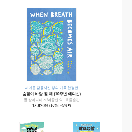
세계를 감동시킨 생의 기록 한정판
숨결이 바람 될 때 (10주년 에디션)
|
미래엔아이세움
폴 칼라니티 저/이종인 역
|
흐름출판
17,820
원
(10%
+5%
)