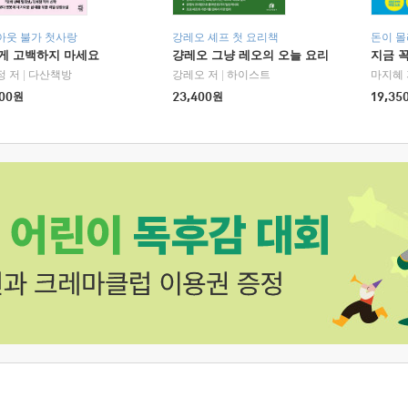
아웃 불가 첫사랑
강레오 셰프 첫 요리책
돈이 몰
에게 고백하지 마세요
걍레오 그냥 레오의 오늘 요리
지금 꼭
정 저
|
다산책방
강레오 저
|
하이스트
마지혜 
00
원
23,400
원
19,35