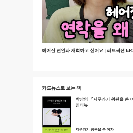
헤어진 연인과 재회하고 싶어요 | 러브픽션 EP.2
카드뉴스로 보는 책
박상영 『지푸라기 왕관을 쓴 
인터뷰
지푸라기 왕관을 쓴 여자