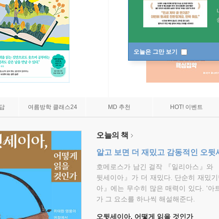
오늘은 그만 보기
7답
여름방학 클래스24
MD 추천
HOT! 이벤트
오늘의 책
알고 보면 더 재밌고 감동적인 오
호메로스가 남긴 걸작 『일리아스』와 
뒷세이아』가 더 재밌다. 단순히 재밌기
아』에는 무수히 많은 매력이 있다. '아
가 그 요소를 하나씩 해설해준다.
오뒷세이아, 어떻게 읽을 것인가