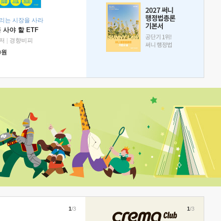
리는 시장을 사라
 사야 할 ETF
저
|
경향비피
0
원
1
/3
1
/3