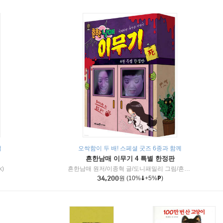
책
오싹함이 두 배! 스페셜 굿즈 6종과 함께
흔한남매 이무기 4 특별 한정판
k)
흔한남매 원저/이종혁 글/도니패밀리 그림/흔한컴퍼니 감수
34,200
원
(10%
+5%
)