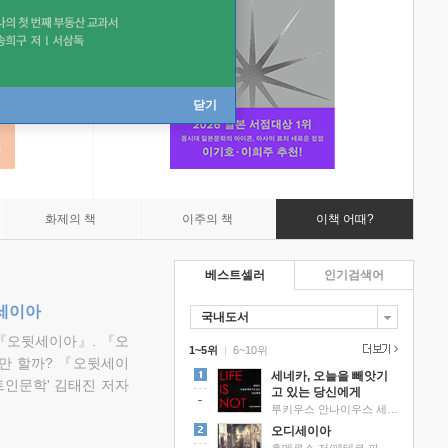
닫기
화제의 책
이주의 책
이책 어때?
베스트셀러
인기검색어
뒷세이아
국내도서
『오뒷세이아』. 『오
1~5위
|
6~10위
만 할까? 『오뒷세이
세네카, 오늘을 빼앗기
트인문학' 김태진 저자
고 있는 당신에게
루키우스 안나이우스 세네카 저/하와이 대저택 편역
오디세이아