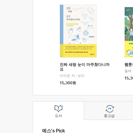
진짜 새랑 눈이 마주쳤다니까
웹툰
요
돌배
이이은 저
|
보리
15,3
15,300
원
도서
중고샵
예스's Pick