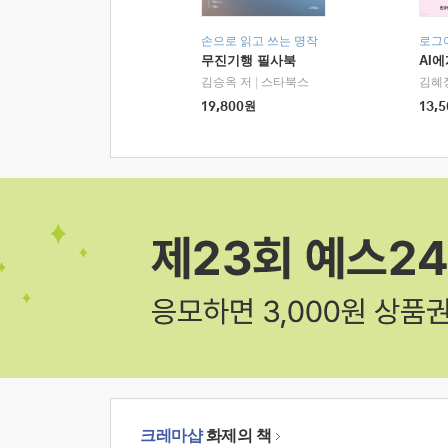
손으로 읽고 쓰는 명작
로그
무진기행 필사북
AI
김승옥 저
|
스타북스
김혜
19,800
원
13,5
크레마샵
화제의 책