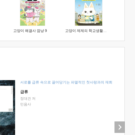
고양이 해결사 깜냥 9
고양이 제제의 학교생활 1 : 초등학생이 이렇게 힘들 줄이야
서로를 급류 속으로 끌어당기는 파멸적인 첫사랑과의 재회
급류
정대건 저
민음사