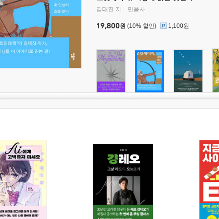
김태진 저
민음사
19,800
원
(10% 할인)
1,100원