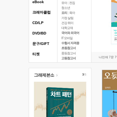
eBook
유아
|
전집
청소년
크레마클럽
요리
|
육아
가정 살림
CD/LP
건강 취미
대학교재
DVD/BD
국어와 외국어
IT 모바일
수험서 자격증
문구/GIFT
초등참고서
중등참고서
티켓
나민애 7문 
고등참고서
그래제본소
3
/5