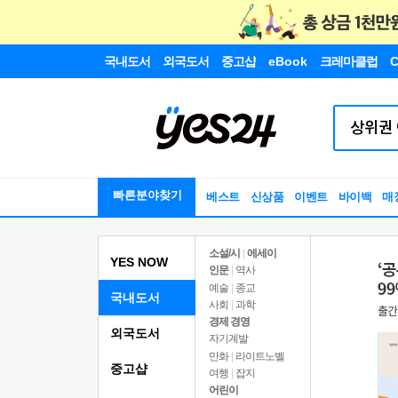
국내도서
외국도서
중고샵
eBook
크레마클럽
C
빠른분야찾기
베스트
신상품
이벤트
바이백
매
소설/시
|
에세이
YES NOW
인문
|
역사
예술
|
종교
국내도서
사회
|
과학
경제 경영
외국도서
자기계발
만화
|
라이트노벨
중고샵
여행
|
잡지
어린이