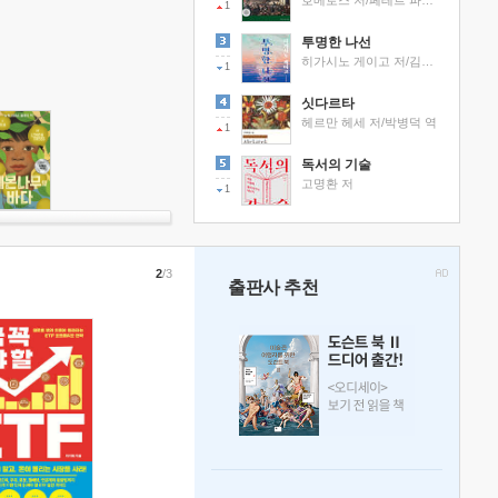
호메로스 저/페테르 파울 루벤스 그림/박문재 역
1
투명한 나선
히가시노 게이고 저/김선영 역
1
싯다르타
헤르만 헤세 저/박병덕 역
1
독서의 기술
고명환 저
1
2
/3
출판사 추천