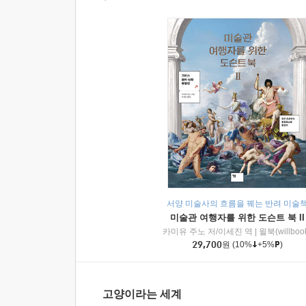
서양 미술사의 흐름을 꿰는 반려 미술
미술관 여행자를 위한 도슨트 북 II
카미유 주노 저/이세진 역
|
윌북(willboo
29,700
원
(10%
+5%
)
고양이라는 세계