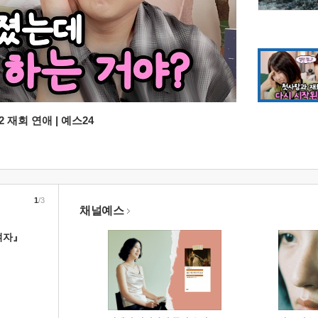
 재회 연애 | 예스24
1
/3
채널예스
여자』