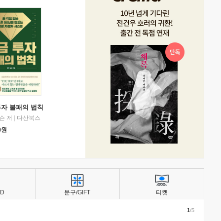
투자 불패의 법칙
슨 저
|
다산북스
0
원
BD
문구/GIFT
티켓
1
/5