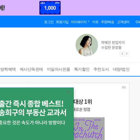
로그인
회원가입
마이페이지
카트
주문/배송
고객센터
Gl
름방학혜택
예사단독판매
이달의사은품
특가할인
추천도서
대량/법인