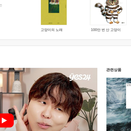
는
고양이의 노래
100만 번 산 고양이
관련상품