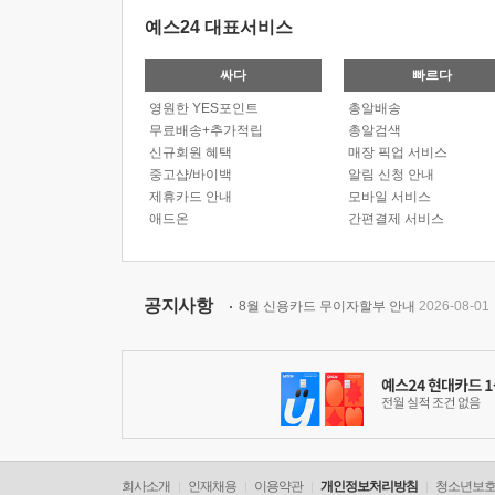
예스24 대표서비스
싸다
빠르다
영원한 YES포인트
총알배송
무료배송+추가적립
총알검색
신규회원 혜택
매장 픽업 서비스
중고샵/바이백
알림 신청 안내
제휴카드 안내
모바일 서비스
애드온
간편결제 서비스
공지사항
8월 신용카드 무이자할부 안내
2026-08-01
회사소개
인재채용
이용약관
개인정보처리방침
청소년보