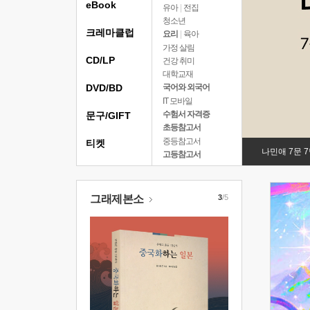
eBook
유아
|
전집
청소년
크레마클럽
요리
|
육아
가정 살림
CD/LP
건강 취미
대학교재
DVD/BD
국어와 외국어
IT 모바일
수험서 자격증
문구/GIFT
초등참고서
중등참고서
티켓
나민애 7문 
고등참고서
그래제본소
3
/5