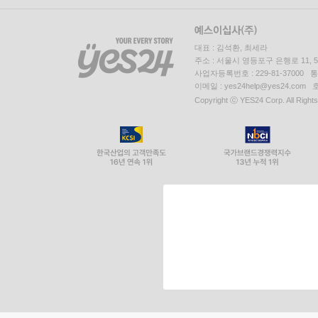
대표 : 김석환, 최세라
주소 : 서울시 영등포구 은행로 11,
사업자등록번호 : 229-81-37000 
이메일 : yes24help@yes24.c
Copyright ⓒ YES24 Corp. All Right