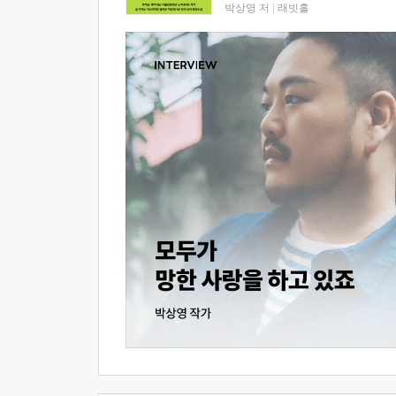
박상영 저
|
래빗홀