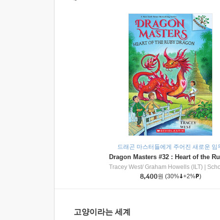
드래곤 마스터들에게 주어진 새로운 임
Tracey West/ Graham Howells (ILT)
|
Scholasti
8,400
원
(30%
+2%
)
고양이라는 세계