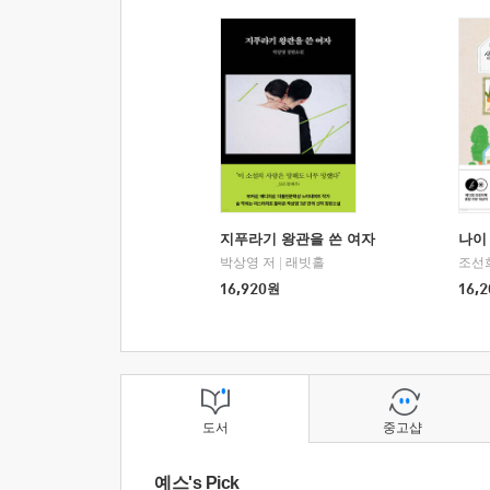
지푸라기 왕관을 쓴 여자
나이 
박상영 저
|
래빗홀
조선
16,920
원
16,2
도서
중고샵
예스's Pick