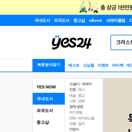
국내도서
외국도서
중고샵
eBook
크레마클럽
C
빠른분야찾기
베스트
신상품
이벤트
바이백
매
소설/시
|
에세이
YES NOW
인문
|
역사
예술
|
종교
국내도서
사회
|
과학
경제 경영
외국도서
자기계발
만화
|
라이트노벨
중고샵
여행
|
잡지
어린이