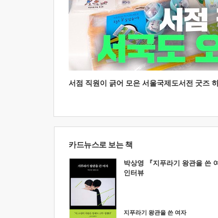
서점 직원이 긁어 모은 서울국제도서전 굿즈 하울
카드뉴스로 보는 책
박상영 『지푸라기 왕관을 쓴 
인터뷰
지푸라기 왕관을 쓴 여자