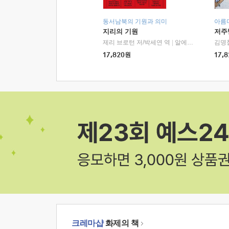
동서남북의 기원과 의미
아름
지리의 기원
저주
제리 브로턴 저/박세연 역
|
알에이치코리아(RHK)
김명
17,820
원
17,8
크레마샵
화제의 책