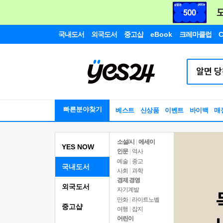
국내도서
외국도서
중고샵
eBook
크레마클럽
C
빠른분야찾기
베스트
신상품
이벤트
바이백
매
소설/시
|
에세이
YES NOW
인문
|
역사
예술
|
종교
국내도서
사회
|
과학
경제 경영
외국도서
자기계발
만화
|
라이트노벨
중고샵
여행
|
잡지
어린이