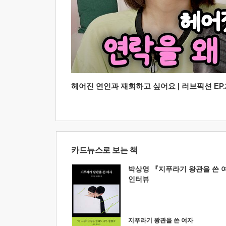
헤어진 연인과 재회하고 싶어요 | 러브픽션 EP.2
카드뉴스로 보는 책
박상영 『지푸라기 왕관을 쓴 
인터뷰
지푸라기 왕관을 쓴 여자