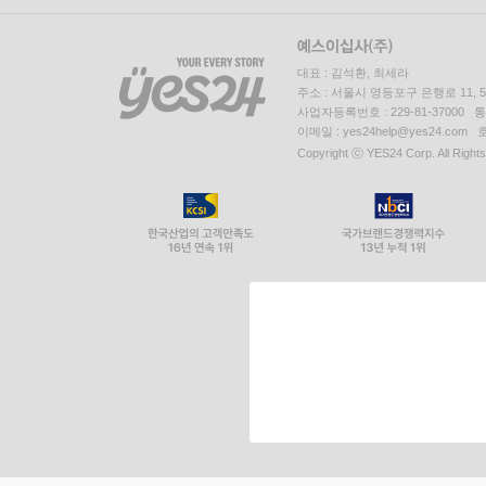
대표 : 김석환, 최세라
주소 : 서울시 영등포구 은행로 11,
사업자등록번호 : 229-81-37000 
이메일 : yes24help@yes24.c
Copyright ⓒ YES24 Corp. All Right