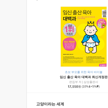
초보 부모를 위한 육아 바이블
임신 출산 육아 대백과 최신개정판
편집부 저
|
삼성출판사
17,550
원
(10%
+5%
)
고양이라는 세계