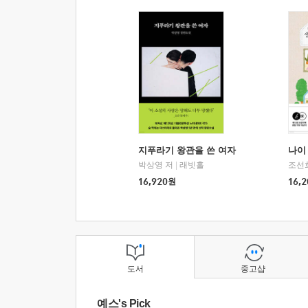
지푸라기 왕관을 쓴 여자
나이 
박상영 저
|
래빗홀
조선
16,920
원
16,2
도서
중고샵
예스's Pick