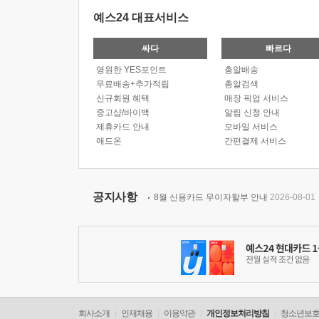
예스24 대표서비스
싸다
빠르다
영원한 YES포인트
총알배송
무료배송+추가적립
총알검색
신규회원 혜택
매장 픽업 서비스
중고샵/바이백
알림 신청 안내
제휴카드 안내
모바일 서비스
애드온
간편결제 서비스
공지사항
8월 신용카드 무이자할부 안내
2026-08-01
회사소개
인재채용
이용약관
개인정보처리방침
청소년보