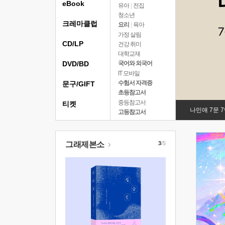
eBook
유아
|
전집
청소년
크레마클럽
요리
|
육아
가정 살림
CD/LP
건강 취미
대학교재
DVD/BD
국어와 외국어
IT 모바일
수험서 자격증
문구/GIFT
초등참고서
중등참고서
티켓
나민애 7문 
고등참고서
그래제본소
3
/5