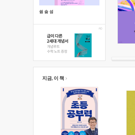
쉼 숨 섬
지금, 이 책