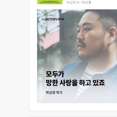
박상영 저
|
래빗홀