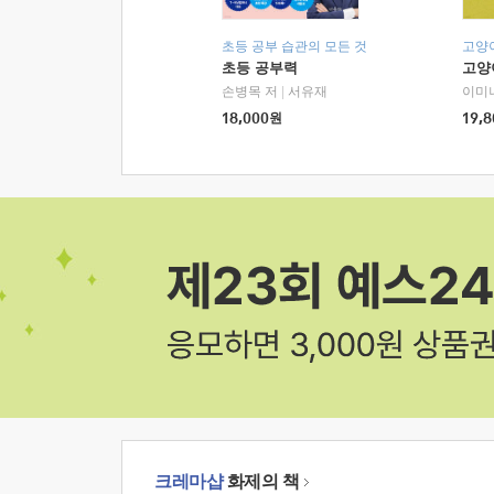
초등 공부 습관의 모든 것
고양
초등 공부력
고양
손병목 저
|
서유재
이미
18,000
원
19,8
크레마샵
화제의 책