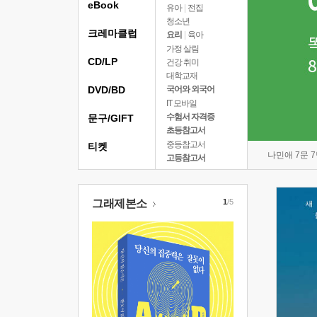
eBook
유아
|
전집
청소년
크레마클럽
요리
|
육아
가정 살림
CD/LP
건강 취미
대학교재
DVD/BD
국어와 외국어
IT 모바일
수험서 자격증
문구/GIFT
초등참고서
중등참고서
티켓
나민애 7문 
고등참고서
그래제본소
1
/5