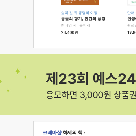
숲과 길 위 생명의 여정
단어
동물의 향기, 인간의 풍경
인생
최태영 저
|
돌베개
황선
23,400
원
19,8
크레마샵
화제의 책