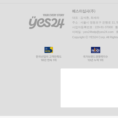
대표 : 김석환, 최세라
주소 : 서울시 영등포구 은행로 11,
사업자등록번호 : 229-81-37000 
이메일 : yes24help@yes24.c
Copyright ⓒ YES24 Corp. All Right