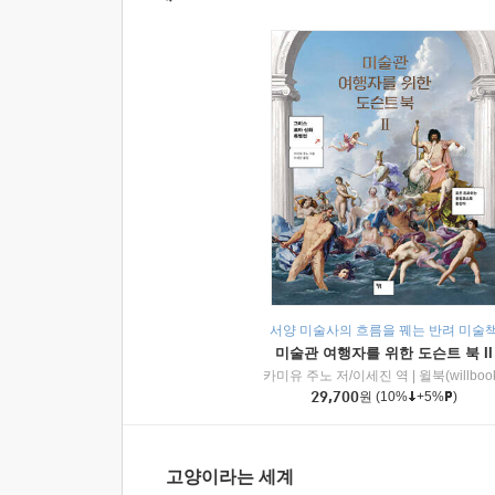
서양 미술사의 흐름을 꿰는 반려 미술
미술관 여행자를 위한 도슨트 북 II
카미유 주노 저/이세진 역
|
윌북(willboo
29,700
원
(10%
+5%
)
고양이라는 세계