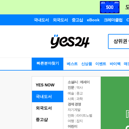
국내도서
외국도서
중고샵
eBook
크레마클럽
C
빠른분야찾기
베스트
신상품
이벤트
바이백
매
소설/시
|
에세이
YES NOW
인문
|
역사
예술
|
종교
국내도서
사회
|
과학
경제 경영
외국도서
자기계발
만화
|
라이트노벨
중고샵
여행
|
잡지
어린이