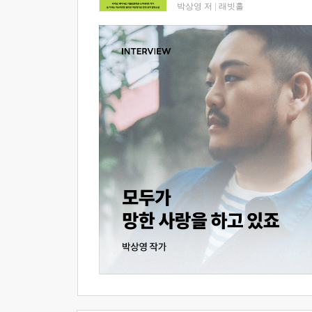
박상영 저
|
래빗홀