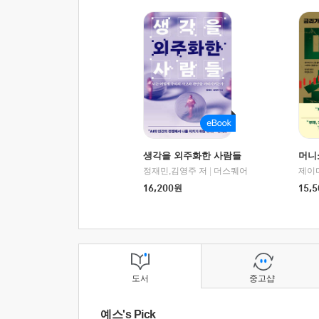
생각을 외주화한 사람들
머니
정재민,김영주 저
|
더스퀘어
16,200
원
15,5
도서
중고샵
예스's Pick