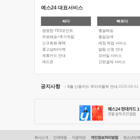
예스24 대표서비스
싸다
빠르다
영원한 YES포인트
총알배송
무료배송+추가적립
총알검색
신규회원 혜택
매장 픽업 서비스
중고샵/바이백
알림 신청 안내
제휴카드 안내
모바일 서비스
애드온
간편결제 서비스
공지사항
8월 신용카드 무이자할부 안내
2026-08-01
회사소개
인재채용
이용약관
개인정보처리방침
청소년보