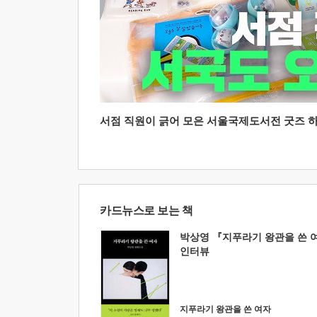
서점 직원이 긁어 모은 서울국제도서전 굿즈 하울
카드뉴스로 보는 책
박상영 『지푸라기 왕관을 쓴 
인터뷰
지푸라기 왕관을 쓴 여자