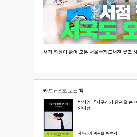
서점 직원이 긁어 모은 서울국제도서전 굿즈 하울
카드뉴스로 보는 책
박상영 『지푸라기 왕관을 쓴 
인터뷰
지푸라기 왕관을 쓴 여자