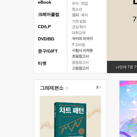
eBook
유아
|
전집
청소년
크레마클럽
요리
|
육아
가정 살림
CD/LP
건강 취미
대학교재
DVD/BD
국어와 외국어
IT 모바일
수험서 자격증
문구/GIFT
초등참고서
중등참고서
티켓
나민애 7문 
고등참고서
그래제본소
2
/5