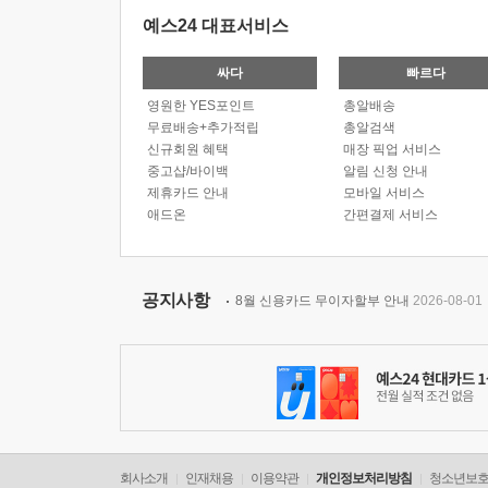
예스24 대표서비스
싸다
빠르다
영원한 YES포인트
총알배송
무료배송+추가적립
총알검색
신규회원 혜택
매장 픽업 서비스
중고샵/바이백
알림 신청 안내
제휴카드 안내
모바일 서비스
애드온
간편결제 서비스
공지사항
8월 신용카드 무이자할부 안내
2026-08-01
회사소개
인재채용
이용약관
개인정보처리방침
청소년보