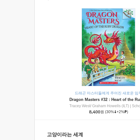
드래곤 마스터들에게 주어진 새로운 임
Tracey West/ Graham Howells (ILT)
|
Scholasti
8,400
원
(30%
+2%
)
고양이라는 세계