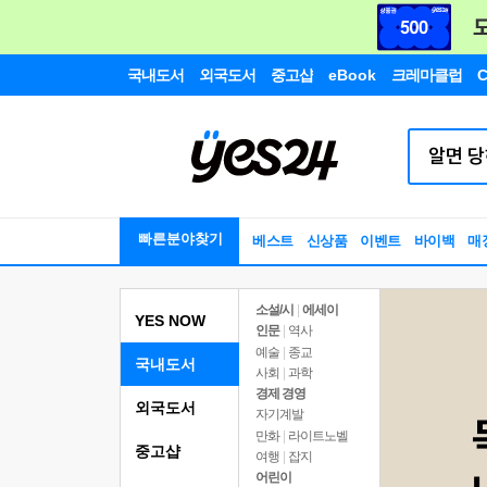
국내도서
외국도서
중고샵
eBook
크레마클럽
C
빠른분야찾기
베스트
신상품
이벤트
바이백
매
소설/시
|
에세이
YES NOW
인문
|
역사
예술
|
종교
국내도서
사회
|
과학
경제 경영
외국도서
자기계발
만화
|
라이트노벨
중고샵
여행
|
잡지
어린이