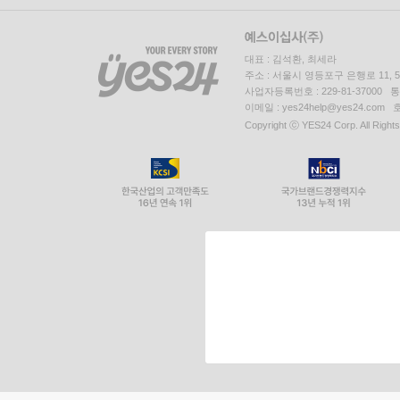
대표 : 김석환, 최세라
주소 : 서울시 영등포구 은행로 11,
사업자등록번호 : 229-81-37000 
이메일 : yes24help@yes24.c
Copyright ⓒ YES24 Corp. All Right