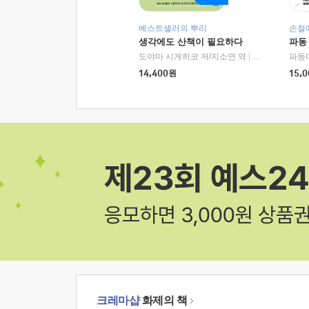
베스트셀러의 뿌리
손절
생각에도 산책이 필요하다
파동
도야마 시게히코 저/지소연 역
|
알에이치코리아(
파동
14,400
원
15,0
크레마샵
화제의 책