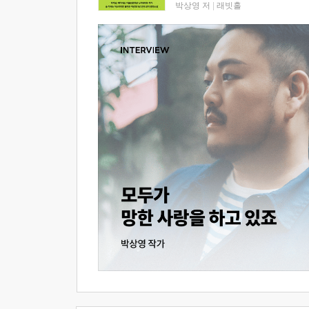
박상영 저
|
래빗홀