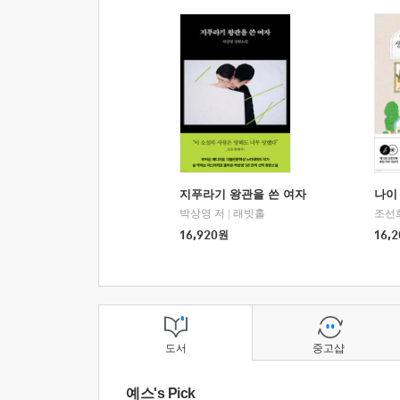
지푸라기 왕관을 쓴 여자
나이 
박상영 저
|
래빗홀
조선
16,920
원
16,2
도서
중고샵
예스's Pick